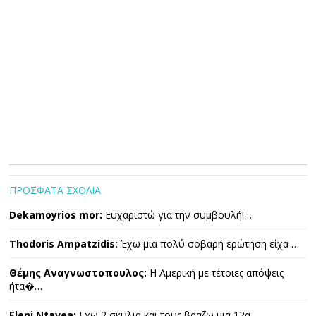
ΠΡΟΣΦΑΤΑ ΣΧΟΛΙΑ
Dekamoyrios mor:
Ευχαριστώ για την συμβουλή!…
Thodoris Ampatzidis:
Έχω μια πολύ σοβαρή ερώτηση είχα …
Θέμης Αναγνωστοπουλος:
Η Αμερική με τέτοιες απόψεις
ήτα�…
Eleni Ntavea:
Εχω 2 σκυλια και τους βραζω μια 12α…