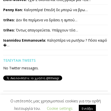
Penny Kon:
Καλησπέρα! Επειδή δε μπορώ να βρω…
trihes:
Δεν θα περίμενα να δράσει η αμπού…
trihes:
Όντως απαγορεύεται. Υπάρχουν τόσ…
Ioannidou Emmanouela:
Καλησπέρα να ρωτήσω ? Πόσο καιρό
�…
ΤΕΛΕΥΤΑΙΑ TWEETS
No Twitter messages.
Copyright © 2026 ΤΡΙΧΕΣ. All Rights Reserved.
Ο ιστότοπός μας χρησιμοποιεί cookies για την ορθή
λειτουργία του.
Cookie settings
Εντάξει
Developed By -|
PVS
|-
Designed by