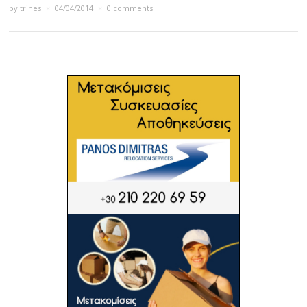
by
trihes
×
04/04/2014
×
0 comments