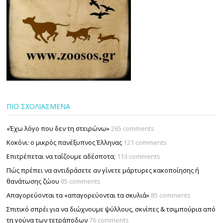
ΠΙΟ ΣΧΟΛΙΑΣΜΕΝΑ
«Έχω λόγο που δεν τη στειρώνω»
265 comments
Κοκόνι: ο μικρός πανέξυπνος Έλληνας
121 comments
Επιτρέπεται να ταΐζουµε αδέσποτα;
113 comments
Πώς πρέπει να αντιδράσετε αν γίνετε μάρτυρες κακοποίησης ή
θανάτωσης ζώου
85 comments
Απαγορεύονται τα «απαγορεύονται τα σκυλιά»
85 comments
Σπιτικό σπρέι για να διώχνουμε ψύλλους, σκνίπες & τσιμπούρια από
τη γούνα των τετράποδων
76 comments