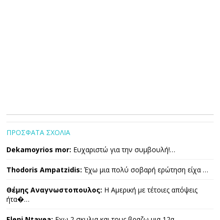
ΠΡΟΣΦΑΤΑ ΣΧΟΛΙΑ
Dekamoyrios mor:
Ευχαριστώ για την συμβουλή!…
Thodoris Ampatzidis:
Έχω μια πολύ σοβαρή ερώτηση είχα …
Θέμης Αναγνωστοπουλος:
Η Αμερική με τέτοιες απόψεις
ήτα�…
Eleni Ntavea:
Εχω 2 σκυλια και τους βραζω μια 12α…