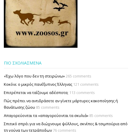
ΠΙΟ ΣΧΟΛΙΑΣΜΕΝΑ
«Έχω λόγο που δεν τη στειρώνω»
265 comments
Κοκόνι: ο μικρός πανέξυπνος Έλληνας
121 comments
Επιτρέπεται να ταΐζουµε αδέσποτα;
113 comments
Πώς πρέπει να αντιδράσετε αν γίνετε μάρτυρες κακοποίησης ή
θανάτωσης ζώου
85 comments
Απαγορεύονται τα «απαγορεύονται τα σκυλιά»
85 comments
Σπιτικό σπρέι για να διώχνουμε ψύλλους, σκνίπες & τσιμπούρια από
τη γούνα των τετράποδων
76 comments