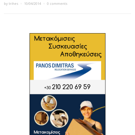
by
trihes
×
10/04/2014
×
0 comments