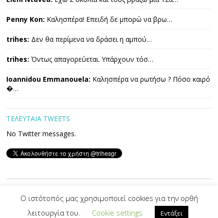
Penny Kon:
Καλησπέρα! Επειδή δε μπορώ να βρω…
trihes:
Δεν θα περίμενα να δράσει η αμπού…
trihes:
Όντως απαγορεύεται. Υπάρχουν τόσ…
Ioannidou Emmanouela:
Καλησπέρα να ρωτήσω ? Πόσο καιρό
�…
ΤΕΛΕΥΤΑΙΑ TWEETS
No Twitter messages.
Copyright © 2026 ΤΡΙΧΕΣ. All Rights Reserved.
Ο ιστότοπός μας χρησιμοποιεί cookies για την ορθή
λειτουργία του.
Cookie settings
Εντάξει
Developed By -|
PVS
|-
Designed by