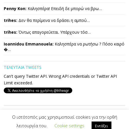
Penny Kon:
Καλησπέρα! Επειδή δε μπορώ να βρω…
trihes:
Δεν θα περίμενα να δράσει η αμπού…
trihes:
Όντως απαγορεύεται. Υπάρχουν τόσ…
Ioannidou Emmanouela:
Καλησπέρα να ρωτήσω ? Πόσο καιρό
�…
ΤΕΛΕΥΤΑΙΑ TWEETS
Can't query Twitter API. Wrong API credentials or Twitter API
Limit exceeded.
Copyright © 2026 ΤΡΙΧΕΣ. All Rights Reserved.
Ο ιστότοπός μας χρησιμοποιεί cookies για την ορθή
λειτουργία του.
Cookie settings
Εντάξει
Developed By -|
PVS
|-
Designed by