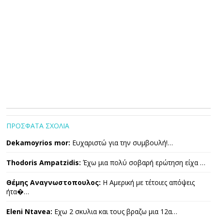
ΠΡΟΣΦΑΤΑ ΣΧΟΛΙΑ
Dekamoyrios mor:
Ευχαριστώ για την συμβουλή!…
Thodoris Ampatzidis:
Έχω μια πολύ σοβαρή ερώτηση είχα …
Θέμης Αναγνωστοπουλος:
Η Αμερική με τέτοιες απόψεις
ήτα�…
Eleni Ntavea:
Εχω 2 σκυλια και τους βραζω μια 12α…