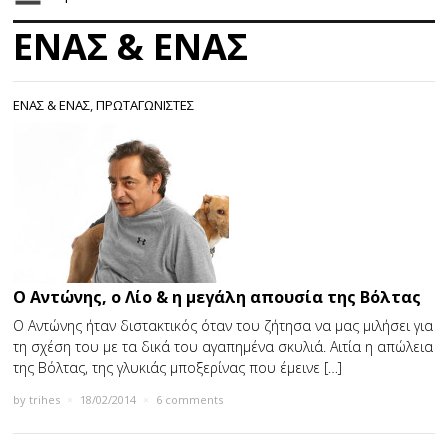
ΕΝΑΣ & ΕΝΑΣ
ΕΝΑΣ & ΕΝΑΣ
,
ΠΡΩΤΑΓΩΝΙΣΤΕΣ
Ο Αντώνης, ο Λίο & η μεγάλη απουσία της Βόλτας
Ο Αντώνης ήταν διστακτικός όταν του ζήτησα να µας µιλήσει για
τη σχέση του µε τα δικά του αγαπηµένα σκυλιά. Αιτία η απώλεια
της Βόλτας, της γλυκιάς µποξερίνας που έµεινε […]
by
trihes
×
18/02/2014
×
6 comments