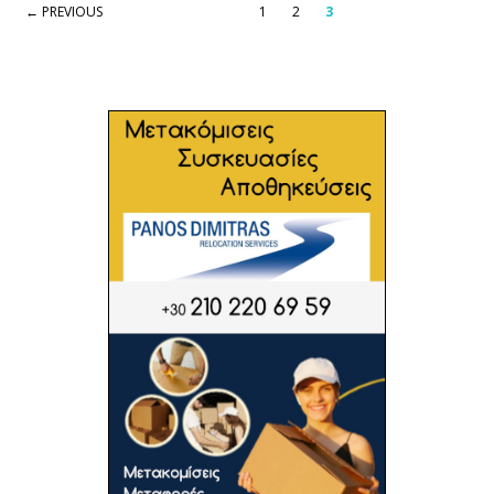
← PREVIOUS
1
2
3