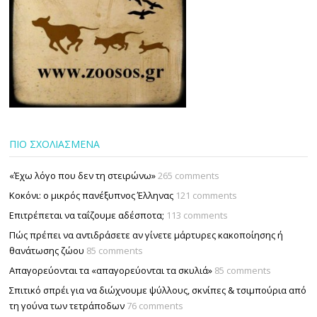
ΠΙΟ ΣΧΟΛΙΑΣΜΕΝΑ
«Έχω λόγο που δεν τη στειρώνω»
265 comments
Κοκόνι: ο μικρός πανέξυπνος Έλληνας
121 comments
Επιτρέπεται να ταΐζουµε αδέσποτα;
113 comments
Πώς πρέπει να αντιδράσετε αν γίνετε μάρτυρες κακοποίησης ή
θανάτωσης ζώου
85 comments
Απαγορεύονται τα «απαγορεύονται τα σκυλιά»
85 comments
Σπιτικό σπρέι για να διώχνουμε ψύλλους, σκνίπες & τσιμπούρια από
τη γούνα των τετράποδων
76 comments