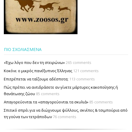
ΠΙΟ ΣΧΟΛΙΑΣΜΕΝΑ
«Έχω λόγο που δεν τη στειρώνω»
265 comments
Κοκόνι: ο μικρός πανέξυπνος Έλληνας
121 comments
Επιτρέπεται να ταΐζουµε αδέσποτα;
113 comments
Πώς πρέπει να αντιδράσετε αν γίνετε μάρτυρες κακοποίησης ή
θανάτωσης ζώου
85 comments
Απαγορεύονται τα «απαγορεύονται τα σκυλιά»
85 comments
Σπιτικό σπρέι για να διώχνουμε ψύλλους, σκνίπες & τσιμπούρια από
τη γούνα των τετράποδων
76 comments