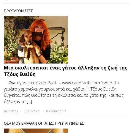
ΠΡΩΤΑΓΩΝΙΣΤΕΣ
Μια σκυλίτσα και ένας γάτος άλλαξαν τη ζωή της
Τζόυς Ευείδη
Φωτογραφίες Carlo Raciti – www.carloraciti.com Ένα σπίτι
γεμάτο χαμόγελα, γουργουρητά και χάδια. Η Τζόυς Ευείδη
διηγείται πώς υιοθέτησε τη σκυλίτσα και το γάτο της και πώς
άλλαξαν τη […]
by
trihes
×
06/02/2018
×
0 comments
ΟΣΑ ΜΟΥ ΕΜΑΘΑΝ ΟΙ ΓΑΤΕΣ
,
ΠΡΩΤΑΓΩΝΙΣΤΕΣ