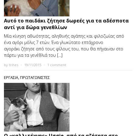
Αυτό το παιδάκι ζήτησε δωρεές για τα αδέσποτα
αντί για δώρα γενεθλίων
Μία κίνηση αθωότητας, αληθινής αγάπης και φιλοζωίας από
ένα αγόρι μόλις 7 ετών. Ένα γλυκύτατο επτάχρονο
αγοράκι ζήτησε από τους φίλους του, που θα πήγαιναν στο
πάρτυ για τα γενέθλιά του […]
by
trihes
×
19/11/2015
×
1 comment
ΕΡΓΑΣΙΑ
,
ΠΡΩΤΑΓΩΝΙΣΤΕΣ
Ο «καλλιτέχνης» Uggie, από τα αζήτητα στο