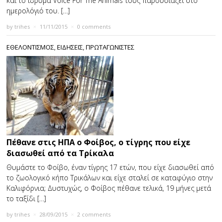
και το ίδρυμα Voice For The Animals τούς παρουσιάζει στο
ημερολόγιό του. […]
by
trihes
×
11/11/2015
×
0 comments
ΕΘΕΛΟΝΤΙΣΜΟΣ
,
ΕΙΔΗΣΕΙΣ
,
ΠΡΩΤΑΓΩΝΙΣΤΕΣ
Πέθανε στις ΗΠΑ ο Φοίβος, ο τίγρης που είχε
διασωθεί από τα Τρίκαλα
Θυμάστε το Φοίβο, έναν τίγρης 17 ετών, που είχε διασωθεί από
το ζωολογικό κήπο Τρικάλων και είχε σταλεί σε καταφύγιο στην
Καλιφόρνια; Δυστυχώς, ο Φοίβος πέθανε τελικά, 19 μήνες μετά
το ταξίδι […]
by
trihes
×
28/09/2015
×
2 comments