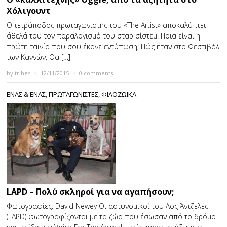
Χόλιγουντ
Ο τετράποδος πρωταγωνιστής του «The Artist» αποκαλύπτει
άθελά του τον παραλογισμό του σταρ σίστεμ. Ποια είναι η
πρώτη ταινία που σου έκανε εντύπωση; Πώς ήταν στο Φεστιβάλ
των Καννών; Θα […]
by
trihes
×
12/11/2015
×
0 comments
ΕΝΑΣ & ΕΝΑΣ
,
ΠΡΩΤΑΓΩΝΙΣΤΕΣ
,
ΦΙΛΟΖΩΙΚΑ
LAPD – Πολύ σκληροί για να αγαπήσουν;
Φωτογραφίες: David Newey Οι αστυνομικοί του Λος Άντζελες
(LAPD) φωτογραφίζονται με τα ζώα που έσωσαν από το δρόμο