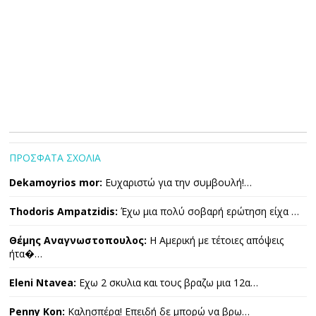
ΠΡΟΣΦΑΤΑ ΣΧΟΛΙΑ
Dekamoyrios mor:
Ευχαριστώ για την συμβουλή!…
Thodoris Ampatzidis:
Έχω μια πολύ σοβαρή ερώτηση είχα …
Θέμης Αναγνωστοπουλος:
Η Αμερική με τέτοιες απόψεις
ήτα�…
Eleni Ntavea:
Εχω 2 σκυλια και τους βραζω μια 12α…
Penny Kon:
Καλησπέρα! Επειδή δε μπορώ να βρω…