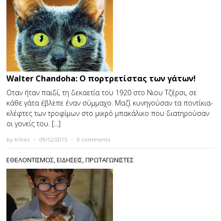
Walter Chandoha: Ο πορτρετίστας των γάτων!
Οταν ήταν παιδί, τη δεκαετία του 1920 στο Νιου Τζέρσι, σε
κάθε γάτα έβλεπε έναν σύμμαχο. Μαζί κυνηγούσαν τα ποντίκια-
κλέφτες των τροφίμων στο μικρό μπακάλικο που διατηρούσαν
οι γονείς του. […]
by
trihes
×
09/12/2015
×
0 comments
ΕΘΕΛΟΝΤΙΣΜΟΣ
,
ΕΙΔΗΣΕΙΣ
,
ΠΡΩΤΑΓΩΝΙΣΤΕΣ