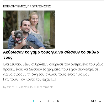
ΕΘΕΛΟΝΤΙΣΜΟΣ
,
ΠΡΩΤΑΓΩΝΙΣΤΕΣ
Ακύρωσαν το γάμο τους για να σώσουν το σκύλο
τους
Ένα ζευγάρι νέων ανθρώπων ακύρωσε τον ονειρεμένο του γάμο
προκειμένου να δώσουν τα χρήματα που είχαν συγκεντρώσει
για να σώσουν τη ζωή του σκύλου τους, ενός ημίαιμου
Πίτμπουλ. Τον Κόντα τον είχαν […]
by
trihes
×
23/09/2015
×
0 comments
1
2
3
…
6
NEXT →