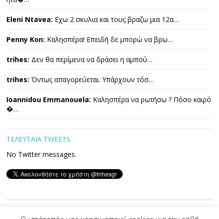
Eleni Ntavea:
Εχω 2 σκυλια και τους βραζω μια 12α…
Penny Kon:
Καλησπέρα! Επειδή δε μπορώ να βρω…
trihes:
Δεν θα περίμενα να δράσει η αμπού…
trihes:
Όντως απαγορεύεται. Υπάρχουν τόσ…
Ioannidou Emmanouela:
Καλησπέρα να ρωτήσω ? Πόσο καιρό
�…
ΤΕΛΕΥΤΑΙΑ TWEETS
No Twitter messages.
Copyright © 2026 ΤΡΙΧΕΣ. All Rights Reserved.