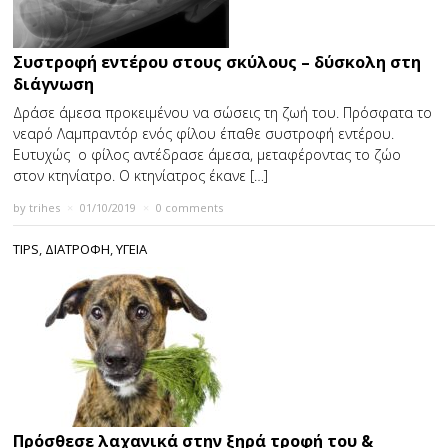
Συστροφή εντέρου στους σκύλους – δύσκολη στη
διάγνωση
Δράσε άμεσα προκειμένου να σώσεις τη ζωή του. Πρόσφατα το
νεαρό Λαμπραντόρ ενός φίλου έπαθε συστροφή εντέρου.
Ευτυχώς ο φίλος αντέδρασε άμεσα, μεταφέροντας το ζώο
στον κτηνίατρο. Ο κτηνίατρος έκανε […]
by
trihes
×
01/10/2019
×
0 comments
TIPS
,
ΔΙΑΤΡΟΦΗ
,
ΥΓΕΙΑ
Πρόσθεσε λαχανικά στην ξηρά τροφή του &