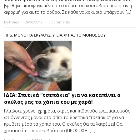
βρέθηκε μισοφαγωμένο στο στόμα του κουταβιού μου ήταν η
αφορμή για αυτό το άρθρο. Σε κάθε νοικοκυριό υπάρχουν […]
by
trihes
×
26/02/2019
×
0 comments
TIPS
,
ΜΟΝΟ ΓΙΑ ΣΚΥΛΟΥΣ
,
ΥΓΕΙΑ
,
ΦΤΙΑΞ'ΤΟ ΜΟΝΟΣ ΣΟΥ
ΙΔΕΑ: Σπιτικά “τσεπάκια” για να καταπίνει ο
σκύλος μας τα χάπια του με χαρά!
Γλιτώστε χρόνο, χρήματα, στρες και πιθανούς τραυματισμούς
φτιάχνοντας μόνοι στο σπίτι τα θρεπτικά “τσεπάκια” για να
κρύβετε μέσα τα χάπια του. Ο σκύλος θα τα λατρέψει! Θα
χρειαστείτε: φυστικοβούτυρο (ΠΡΟΣΟΧΗ: […]