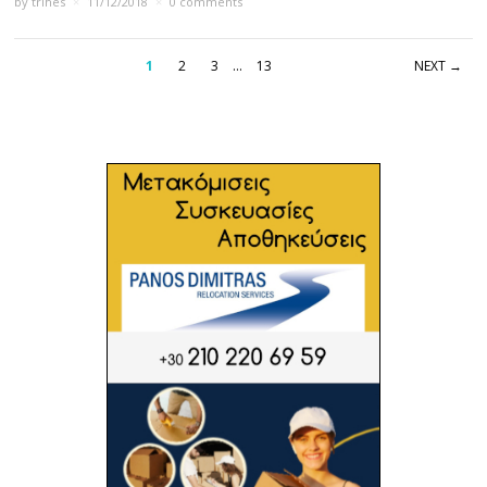
by
trihes
×
11/12/2018
×
0 comments
1
2
3
…
13
NEXT →