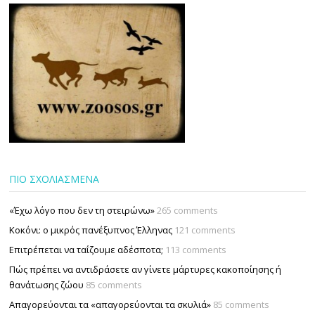
ΠΙΟ ΣΧΟΛΙΑΣΜΕΝΑ
«Έχω λόγο που δεν τη στειρώνω»
265 comments
Κοκόνι: ο μικρός πανέξυπνος Έλληνας
121 comments
Επιτρέπεται να ταΐζουµε αδέσποτα;
113 comments
Πώς πρέπει να αντιδράσετε αν γίνετε μάρτυρες κακοποίησης ή
θανάτωσης ζώου
85 comments
Απαγορεύονται τα «απαγορεύονται τα σκυλιά»
85 comments