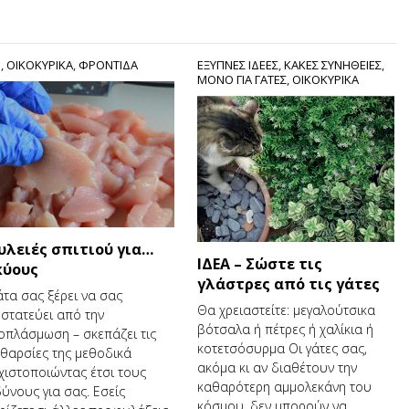
S
,
ΟΙΚΟΚΥΡΙΚΑ
,
ΦΡΟΝΤΙΔΑ
ΕΞΥΠΝΕΣ ΙΔΕΕΣ
,
ΚΑΚΕΣ ΣΥΝΗΘΕΙΕΣ
,
ΜΟΝΟ ΓΙΑ ΓΑΤΕΣ
,
ΟΙΚΟΚΥΡΙΚΑ
υλειές σπιτιού για…
ΙΔΕΑ – Σώστε τις
κύους
γλάστρες από τις γάτες
άτα σας ξέρει να σας
Θα χρειαστείτε: µεγαλούτσικα
στατεύει από την
βότσαλα ή πέτρες ή χαλίκια ή
οπλάσμωση – σκεπάζει τις
κοτετσόσυρµα Οι γάτες σας,
θαρσίες της μεθοδικά
ακόμα κι αν διαθέτουν την
χιστοποιώντας έτσι τους
καθαρότερη αµµολεκάνη του
δύνους για σας. Εσείς
κόσμου, δεν μπορούν να