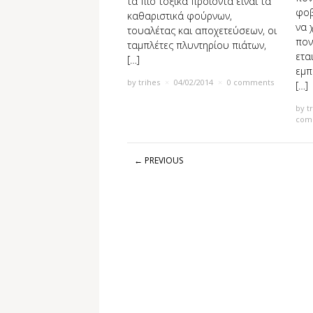
τα πιο τοξικά προϊόντα είναι τα
φοβ
καθαριστικά φούρνων,
να 
τουαλέτας και αποχετεύσεων, οι
πον
ταµπλέτες πλυντηρίου πιάτων,
ετα
[…]
εμπ
by
trihes
×
04/02/2014
×
0 comments
[…]
by
t
com
← PREVIOUS