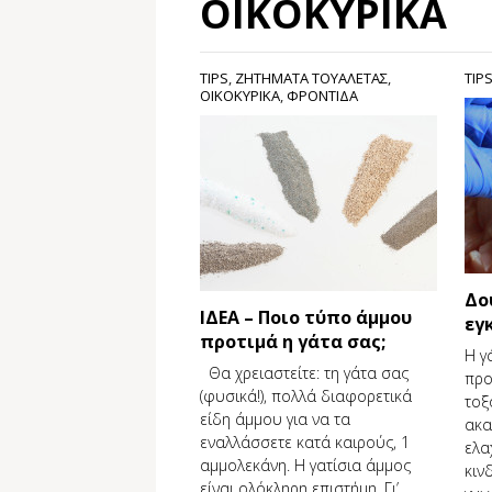
ΟΙΚΟΚΥΡΙΚΑ
TIPS
,
ΖΗΤΉΜΑΤΑ ΤΟΥΑΛΈΤΑΣ
,
TIP
ΟΙΚΟΚΥΡΙΚΑ
,
ΦΡΟΝΤΙΔΑ
Δο
ΙΔΕΑ – Ποιο τύπο άμμου
εγ
προτιμά η γάτα σας;
Η γ
Θα χρειαστείτε: τη γάτα σας
προ
(φυσικά!), πολλά διαφορετικά
τοξ
είδη άμμου για να τα
ακα
εναλλάσσετε κατά καιρούς, 1
ελα
αμμολεκάνη. Η γατίσια άμμος
κιν
είναι ολόκληρη επιστήμη. Γι’