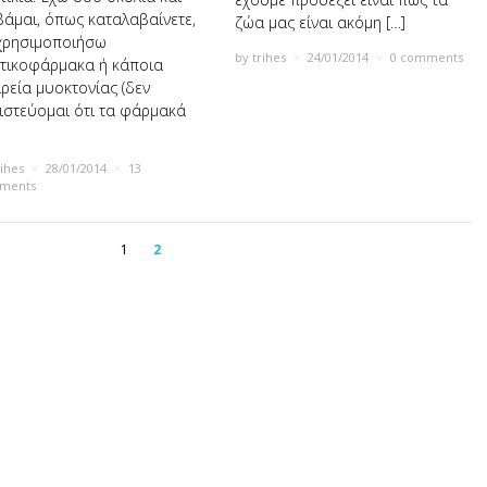
άμαι, όπως καταλαβαίνετε,
ζώα µας είναι ακόµη […]
χρησιμοποιήσω
by
trihes
×
24/01/2014
×
0 comments
τικοφάρµακα ή κάποια
ιρεία µυοκτονίας (δεν
ιστεύομαι ότι τα φάρμακά
rihes
×
28/01/2014
×
13
ments
1
2