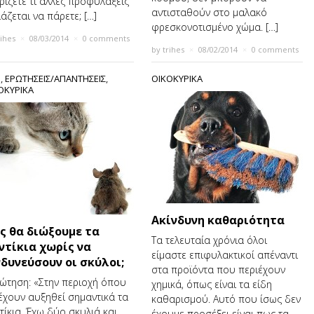
ρίζετε τι άλλες προφυλάξεις
αντισταθούν στο µαλακό
ιάζεται να πάρετε; […]
φρεσκονοτισµένο χώµα. […]
rihes
×
08/03/2014
×
0 comments
by
trihes
×
08/02/2014
×
0 comments
S
,
ΕΡΩΤΗΣΕΙΣ/ΑΠΑΝΤΗΣΕΙΣ
,
ΟΙΚΟΚΥΡΙΚΑ
ΟΚΥΡΙΚΑ
Ακίνδυνη καθαριότητα
ς θα διώξουμε τα
Τα τελευταία χρόνια όλοι
ντίκια χωρίς να
είµαστε επιφυλακτικοί απέναντι
νδυνεύσουν οι σκύλοι;
στα προϊόντα που περιέχουν
τηση: «Στην περιοχή όπου
χηµικά, όπως είναι τα είδη
έχουν αυξηθεί σημαντικά τα
καθαρισµού. Αυτό που ίσως δεν
τίκια. Έχω δύο σκυλιά και
έχουµε προσέξει είναι πως τα