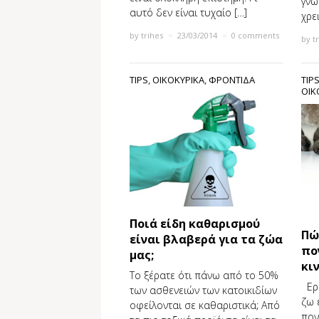
γνω
αυτό δεν είναι τυχαίο […]
χρε
by
trihes
×
23/03/2014
×
0 comments
by
t
TIPS
,
ΟΙΚΟΚΥΡΙΚΑ
,
ΦΡΟΝΤΙΔΑ
TIP
ΟΙΚ
Ποιά είδη καθαρισμού
Πώ
είναι βλαβερά για τα ζώα
πο
μας;
κι
Το ξέρατε ότι πάνω από το 50%
Ερώ
των ασθενειών των κατοικιδίων
ζω 
οφείλονται σε καθαριστικά; Από
πον