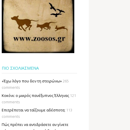
ΠΙΟ ΣΧΟΛΙΑΣΜΕΝΑ
«Έχω λόγο που δεν τη στειρώνω»
265
comments
Κοκόνι: ο μικρός πανέξυπνος Έλληνας
121
comments
Επιτρέπεται να ταΐζουµε αδέσποτα;
113
comments
Πώς πρέπει να αντιδράσετε αν γίνετε