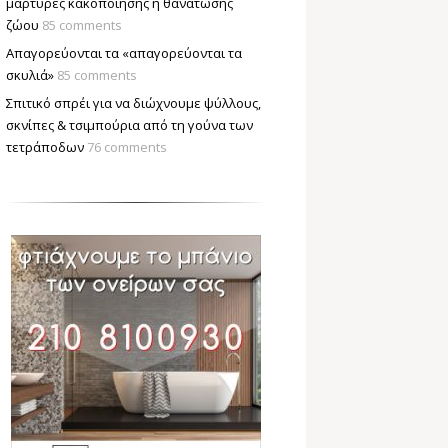
μάρτυρες κακοποίησης ή θανάτωσης
ζώου
85 comments
Απαγορεύονται τα «απαγορεύονται τα
σκυλιά»
85 comments
Σπιτικό σπρέι για να διώχνουμε ψύλλους,
σκνίπες & τσιμπούρια από τη γούνα των
τετράποδων
76 comments