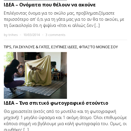
ΙΔΕΑ – Ονόματα που θέλουν να ακούνε
Επιλέγοντας όνομα για το σκύλο μας, προβληματιζόμαστε
περισσότερο απ’ ό,τι για τη γάτα μας για το αν θα το ακούει, με
τη δικαιολογία ότι η ψιψίνα «έτσι κι αλλιώς δεν […]
by
trihes
×
10/03/2014
×
3 comments
TIPS
,
ΓΙΑ ΣΚΥΛΟΥΣ & ΓΑΤΕΣ
,
ΕΞΥΠΝΕΣ ΙΔΕΕΣ
,
ΦΤΙΑΞ'ΤΟ ΜΟΝΟΣ ΣΟΥ
ΙΔΕΑ – Ένα σπιτικό φωτογραφικό στούντιο
Θα χρειαστείτε (εκτός από το μοντέλο και τη φωτογραφική
μηχανή): 1 μεγάλο ύφασμα και 1 ακόμη άτομο. Όλοι επιθυμούμε
κάποια στιγμή να βγάλουμε μια καλή φωτογραφία του. Οµως, οι
συνθήκες […]