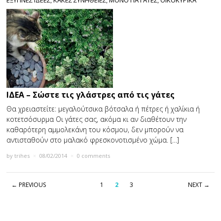
ΕΞΥΠΝΕΣ ΙΔΕΕΣ
,
ΚΑΚΕΣ ΣΥΝΗΘΕΙΕΣ
,
ΜΟΝΟ ΓΙΑ ΓΑΤΕΣ
,
ΟΙΚΟΚΥΡΙΚΑ
ΙΔΕΑ – Σώστε τις γλάστρες από τις γάτες
Θα χρειαστείτε: µεγαλούτσικα βότσαλα ή πέτρες ή χαλίκια ή
κοτετσόσυρµα Οι γάτες σας, ακόμα κι αν διαθέτουν την
καθαρότερη αµµολεκάνη του κόσμου, δεν μπορούν να
αντισταθούν στο µαλακό φρεσκονοτισµένο χώµα. […]
by
trihes
×
08/02/2014
×
0 comments
← PREVIOUS
1
2
3
NEXT →