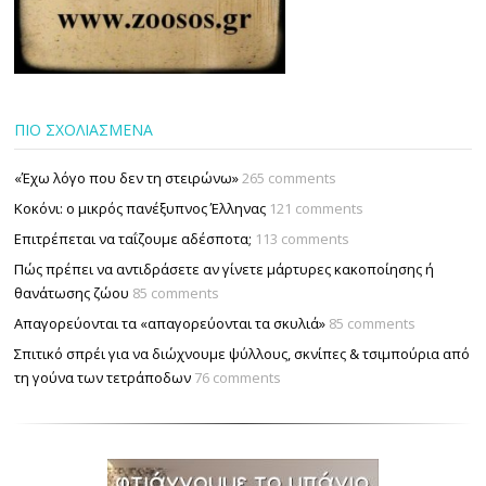
ΠΙΟ ΣΧΟΛΙΑΣΜΕΝΑ
«Έχω λόγο που δεν τη στειρώνω»
265 comments
Κοκόνι: ο μικρός πανέξυπνος Έλληνας
121 comments
Επιτρέπεται να ταΐζουµε αδέσποτα;
113 comments
Πώς πρέπει να αντιδράσετε αν γίνετε μάρτυρες κακοποίησης ή
θανάτωσης ζώου
85 comments
Απαγορεύονται τα «απαγορεύονται τα σκυλιά»
85 comments
Σπιτικό σπρέι για να διώχνουμε ψύλλους, σκνίπες & τσιμπούρια από
τη γούνα των τετράποδων
76 comments