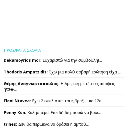
ΠΡΟΣΦΑΤΑ ΣΧΟΛΙΑ
Dekamoyrios mor:
Ευχαριστώ για την συμβουλή!…
Thodoris Ampatzidis:
Έχω μια πολύ σοβαρή ερώτηση είχα …
Θέμης Αναγνωστοπουλος:
Η Αμερική με τέτοιες απόψεις
ήτα�…
Eleni Ntavea:
Εχω 2 σκυλια και τους βραζω μια 12α…
Penny Kon:
Καλησπέρα! Επειδή δε μπορώ να βρω…
trihes:
Δεν θα περίμενα να δράσει η αμπού…