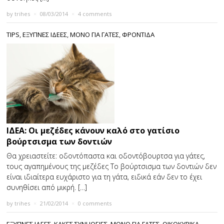
by
trihes
×
08/03/2014
×
4 comments
TIPS
,
ΕΞΥΠΝΕΣ ΙΔΕΕΣ
,
ΜΟΝΟ ΓΙΑ ΓΑΤΕΣ
,
ΦΡΟΝΤΙΔΑ
ΙΔΕΑ: Οι µεζέδες κάνουν καλό στο γατίσιο
βούρτσισµα των δοντιών
Θα χρειαστείτε: οδοντόπαστα και οδοντόβουρτσα για γάτες,
τους αγαπηµένους της µεζέδες Το βούρτσισµα των δοντιών δεν
είναι ιδιαίτερα ευχάριστο για τη γάτα, ειδικά εάν δεν το έχει
συνηθίσει από µικρή. […]
by
trihes
×
21/02/2014
×
0 comments