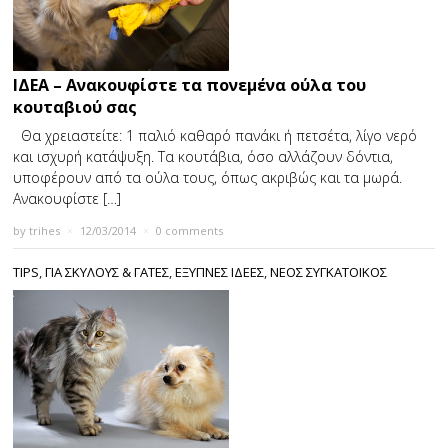
ΙΔΕΑ – Ανακουφίστε τα πονεμένα ούλα του
κουταβιού σας
Θα χρειαστείτε: 1 παλιό καθαρό πανάκι ή πετσέτα, λίγο νερό
και ισχυρή κατάψυξη. Τα κουτάβια, όσο αλλάζουν δόντια,
υποφέρουν από τα ούλα τους, όπως ακριβώς και τα μωρά.
Ανακουφίστε […]
by
trihes
×
12/03/2014
×
0 comments
TIPS
,
ΓΙΑ ΣΚΥΛΟΥΣ & ΓΑΤΕΣ
,
ΕΞΥΠΝΕΣ ΙΔΕΕΣ
,
ΝΕΟΣ ΣΥΓΚΑΤΟΙΚΟΣ