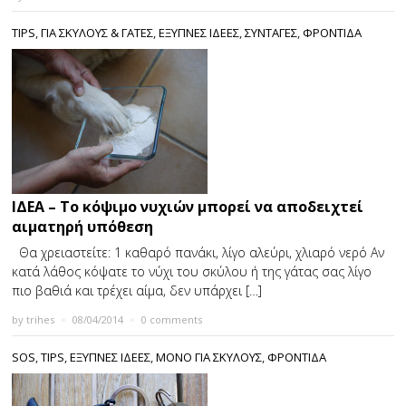
TIPS
,
ΓΙΑ ΣΚΥΛΟΥΣ & ΓΑΤΕΣ
,
ΕΞΥΠΝΕΣ ΙΔΕΕΣ
,
ΣΥΝΤΑΓΕΣ
,
ΦΡΟΝΤΙΔΑ
ΙΔΕΑ – Το κόψιμο νυχιών μπορεί να αποδειχτεί
αιματηρή υπόθεση
Θα χρειαστείτε: 1 καθαρό πανάκι, λίγο αλεύρι, χλιαρό νερό Αν
κατά λάθος κόψατε το νύχι του σκύλου ή της γάτας σας λίγο
πιο βαθιά και τρέχει αίμα, δεν υπάρχει […]
by
trihes
×
08/04/2014
×
0 comments
SOS
,
TIPS
,
ΕΞΥΠΝΕΣ ΙΔΕΕΣ
,
ΜΟΝΟ ΓΙΑ ΣΚΥΛΟΥΣ
,
ΦΡΟΝΤΙΔΑ