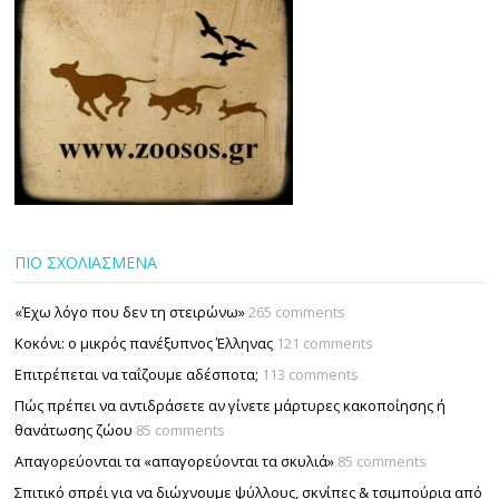
ΠΙΟ ΣΧΟΛΙΑΣΜΕΝΑ
«Έχω λόγο που δεν τη στειρώνω»
265 comments
Κοκόνι: ο μικρός πανέξυπνος Έλληνας
121 comments
Επιτρέπεται να ταΐζουµε αδέσποτα;
113 comments
Πώς πρέπει να αντιδράσετε αν γίνετε μάρτυρες κακοποίησης ή
θανάτωσης ζώου
85 comments
Απαγορεύονται τα «απαγορεύονται τα σκυλιά»
85 comments
Σπιτικό σπρέι για να διώχνουμε ψύλλους, σκνίπες & τσιμπούρια από