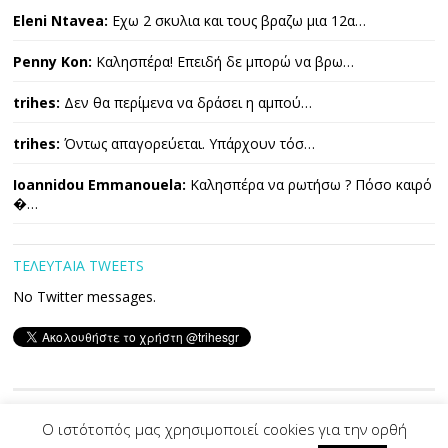
Eleni Ntavea:
Εχω 2 σκυλια και τους βραζω μια 12α…
Penny Kon:
Καλησπέρα! Επειδή δε μπορώ να βρω…
trihes:
Δεν θα περίμενα να δράσει η αμπού…
trihes:
Όντως απαγορεύεται. Υπάρχουν τόσ…
Ioannidou Emmanouela:
Καλησπέρα να ρωτήσω ? Πόσο καιρό
�…
ΤΕΛΕΥΤΑΙΑ TWEETS
No Twitter messages.
Copyright © 2026 ΤΡΙΧΕΣ. All Rights Reserved.
Ο ιστότοπός μας χρησιμοποιεί cookies για την ορθή