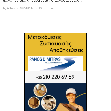
ικανοποιητικά αποτελεσματικό. Συνδυάζοντας […]
by
trihes
×
28/04/2014
×
25 comments