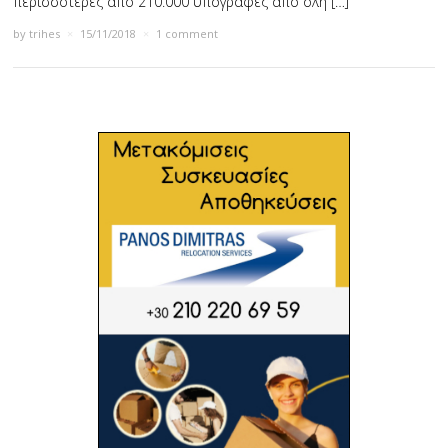
περισσότερες από 210.000 υπογραφές από όλη […]
by
trihes
×
15/11/2018
×
1 comment