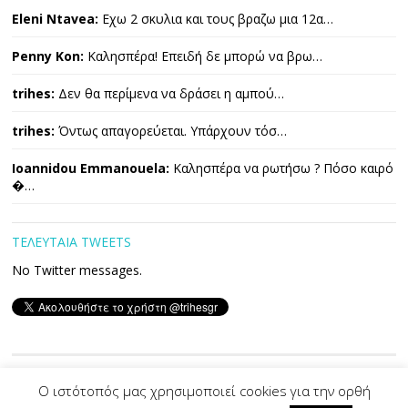
Eleni Ntavea:
Εχω 2 σκυλια και τους βραζω μια 12α…
Penny Kon:
Καλησπέρα! Επειδή δε μπορώ να βρω…
trihes:
Δεν θα περίμενα να δράσει η αμπού…
trihes:
Όντως απαγορεύεται. Υπάρχουν τόσ…
Ioannidou Emmanouela:
Καλησπέρα να ρωτήσω ? Πόσο καιρό
�…
ΤΕΛΕΥΤΑΙΑ TWEETS
No Twitter messages.
Copyright © 2026 ΤΡΙΧΕΣ. All Rights Reserved.
Ο ιστότοπός μας χρησιμοποιεί cookies για την ορθή