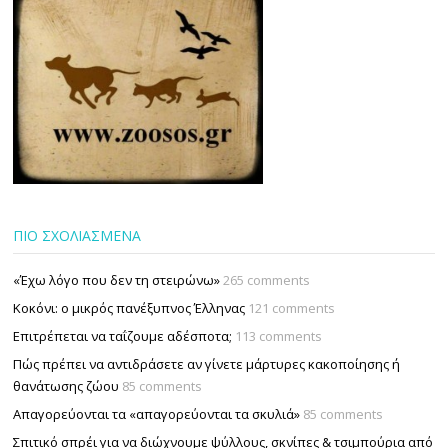
ΠΙΟ ΣΧΟΛΙΑΣΜΕΝΑ
«Έχω λόγο που δεν τη στειρώνω»
265 comments
Κοκόνι: ο μικρός πανέξυπνος Έλληνας
121 comments
Επιτρέπεται να ταΐζουµε αδέσποτα;
113 comments
Πώς πρέπει να αντιδράσετε αν γίνετε μάρτυρες κακοποίησης ή
θανάτωσης ζώου
85 comments
Απαγορεύονται τα «απαγορεύονται τα σκυλιά»
85 comments
Σπιτικό σπρέι για να διώχνουμε ψύλλους, σκνίπες & τσιμπούρια από