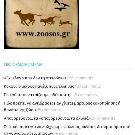
ΠΙΟ ΣΧΟΛΙΑΣΜΕΝΑ
«Έχω λόγο που δεν τη στειρώνω»
265 comments
Κοκόνι: ο μικρός πανέξυπνος Έλληνας
121 comments
Επιτρέπεται να ταΐζουµε αδέσποτα;
113 comments
Πώς πρέπει να αντιδράσετε αν γίνετε μάρτυρες κακοποίησης ή
θανάτωσης ζώου
85 comments
Απαγορεύονται τα «απαγορεύονται τα σκυλιά»
85 comments
Σπιτικό σπρέι για να διώχνουμε ψύλλους, σκνίπες & τσιμπούρια από
τη γούνα των τετράποδων
76 comments