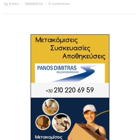
by
trihes
×
04/04/2014
×
0 comments