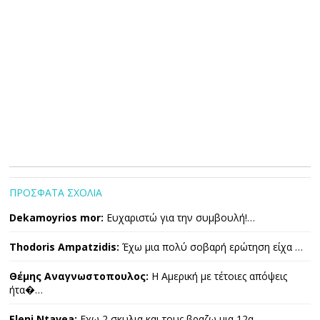
ΠΡΟΣΦΑΤΑ ΣΧΟΛΙΑ
Dekamoyrios mor:
Ευχαριστώ για την συμβουλή!…
Thodoris Ampatzidis:
Έχω μια πολύ σοβαρή ερώτηση είχα …
Θέμης Αναγνωστοπουλος:
Η Αμερική με τέτοιες απόψεις
ήτα�…
Eleni Ntavea:
Εχω 2 σκυλια και τους βραζω μια 12α…