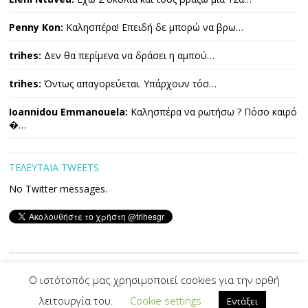
Penny Kon:
Καλησπέρα! Επειδή δε μπορώ να βρω…
trihes:
Δεν θα περίμενα να δράσει η αμπού…
trihes:
Όντως απαγορεύεται. Υπάρχουν τόσ…
Ioannidou Emmanouela:
Καλησπέρα να ρωτήσω ? Πόσο καιρό
�…
ΤΕΛΕΥΤΑΙΑ TWEETS
No Twitter messages.
Copyright © 2026 ΤΡΙΧΕΣ. All Rights Reserved.
Ο ιστότοπός μας χρησιμοποιεί cookies για την ορθή
λειτουργία του.
Cookie settings
Εντάξει
Developed By -|
PVS
|-
Designed by