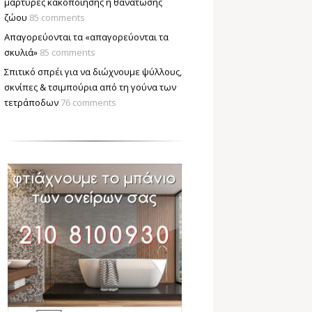
μάρτυρες κακοποίησης ή θανάτωσης
ζώου
85 comments
Απαγορεύονται τα «απαγορεύονται τα
σκυλιά»
85 comments
Σπιτικό σπρέι για να διώχνουμε ψύλλους,
σκνίπες & τσιμπούρια από τη γούνα των
τετράποδων
76 comments