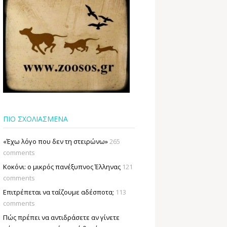
ΠΙΟ ΣΧΟΛΙΑΣΜΕΝΑ
«Έχω λόγο που δεν τη στειρώνω»
265
comments
Κοκόνι: ο μικρός πανέξυπνος Έλληνας
121
comments
Επιτρέπεται να ταΐζουµε αδέσποτα;
113
comments
Πώς πρέπει να αντιδράσετε αν γίνετε