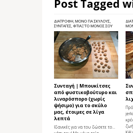
Post Tagged w
ΔΙΑΤΡΟΦΗ
,
ΜΟΝΟ ΓΙΑ ΣΚΥΛΟΥΣ
,
ΔΙΑ
ΣΥΝΤΑΓΕΣ
,
ΦΤΙΑΞ'ΤΟ ΜΟΝΟΣ ΣΟΥ
ΜΟΝ
Συνταγή | Μπουκίτσες
Συ
από φυστικοβούτυρο και
σπ
λιναρόσπορο (χωρίς
λι
ψήσιμο) για το σκύλο
Πρό
μας, έτοιμες σε λίγα
jer
λεπτά
κρέ
ζωή
Ιδανικές για να του δώσετε το…
ΚΑΙ