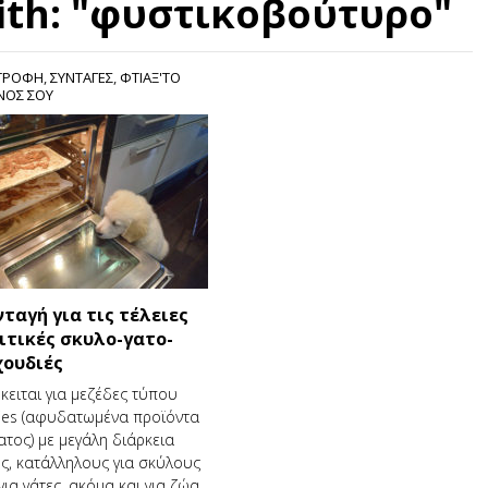
ith: "φυστικοβούτυρο"
ΤΡΟΦΗ
,
ΣΥΝΤΑΓΕΣ
,
ΦΤΙΑΞ'ΤΟ
ΟΣ ΣΟΥ
νταγή για τις τέλειες
ιτικές σκυλο-γατο-
χουδιές
κειται για μεζέδες τύπου
kies (αφυδατωμένα προϊόντα
ατος) με μεγάλη διάρκεια
ς, κατάλληλους για σκύλους
 για γάτες, ακόμα και για ζώα