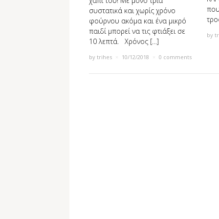
χάπι του! Με μόνο τρία
που
συστατικά και χωρίς χρόνο
τρο
φούρνου ακόμα και ένα μικρό
παιδί μπορεί να τις φτιάξει σε
by
t
10 λεπτά. Χρόνος […]
by
trihes
×
10/12/2018
×
0 comments