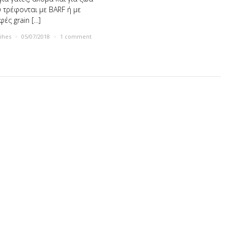
 τρέφονται με BARF ή με
φές grain […]
rihes
×
05/07/2018
×
1 comment