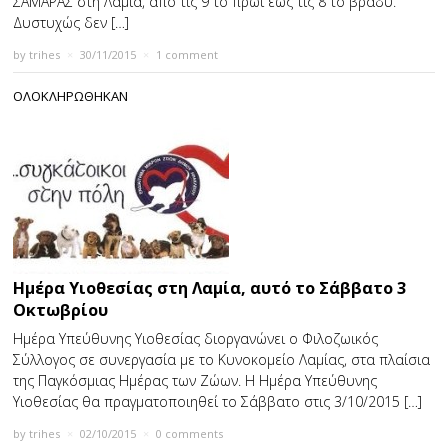
ΣΑΜΑΡΑΣ στη Λαμία, από τις 9 το πρωί έως τις 8 το βράδυ.
Δυστυχώς δεν […]
by
trihes
×
30/11/2015
×
1 comment
ΟΛΟΚΛΗΡΩΘΗΚΑΝ
Ημέρα Υιοθεσίας στη Λαμία, αυτό το Σάββατο 3
Οκτωβρίου
Ημέρα Υπεύθυνης Υιοθεσίας διοργανώνει ο Φιλοζωικός
Σύλλογος σε συνεργασία με το Κυνοκομείο Λαμίας, στα πλαίσια
της Παγκόσμιας Ημέρας των Ζώων. Η Ημέρα Υπεύθυνης
Υιοθεσίας θα πραγματοποιηθεί το Σάββατο στις 3/10/2015 […]
by
trihes
×
02/10/2015
×
0 comments