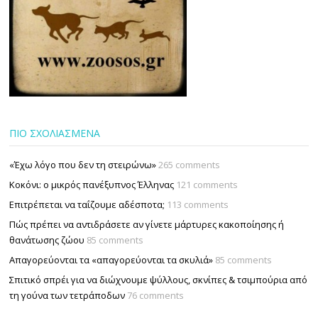
ΠΙΟ ΣΧΟΛΙΑΣΜΕΝΑ
«Έχω λόγο που δεν τη στειρώνω»
265 comments
Κοκόνι: ο μικρός πανέξυπνος Έλληνας
121 comments
Επιτρέπεται να ταΐζουµε αδέσποτα;
113 comments
Πώς πρέπει να αντιδράσετε αν γίνετε μάρτυρες κακοποίησης ή
θανάτωσης ζώου
85 comments
Απαγορεύονται τα «απαγορεύονται τα σκυλιά»
85 comments
Σπιτικό σπρέι για να διώχνουμε ψύλλους, σκνίπες & τσιμπούρια από
τη γούνα των τετράποδων
76 comments