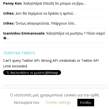
Penny Kon:
Καλησπέρα! Επειδή δε μπορώ να βρω…
trihes:
Δεν θα περίμενα να δράσει η αμπού…
trihes:
Όντως απαγορεύεται. Υπάρχουν τόσ…
Ioannidou Emmanouela:
Καλησπέρα να ρωτήσω ? Πόσο καιρό
�…
ΤΕΛΕΥΤΑΙΑ TWEETS
Can't query Twitter API. Wrong API credentials or Twitter API
Limit exceeded.
Copyright © 2026 ΤΡΙΧΕΣ. All Rights Reserved.
Ο ιστότοπός μας χρησιμοποιεί cookies για την ορθή
λειτουργία του.
Cookie settings
Εντάξει
Developed By -|
PVS
|-
Designed by