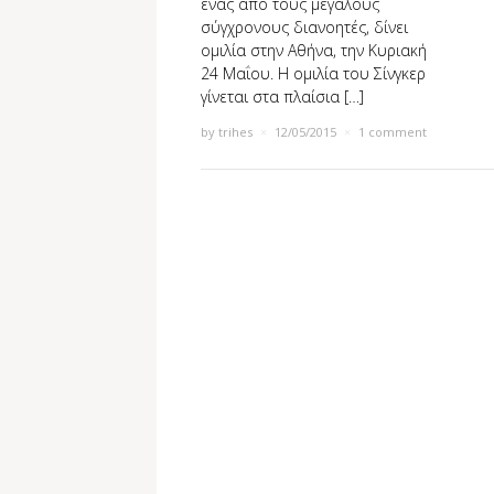
ένας από τους μεγάλους
σύγχρονους διανοητές, δίνει
ομιλία στην Αθήνα, την Κυριακή
24 Μαΐου. Η ομιλία του Σίνγκερ
γίνεται στα πλαίσια […]
by
trihes
×
12/05/2015
×
1 comment