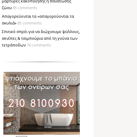
μάρτυρες κακοποίησης ή θανάτωσης
ζώου
85 comments
Απαγορεύονται τα «απαγορεύονται τα
σκυλιά»
85 comments
Σπιτικό σπρέι για να διώχνουμε ψύλλους,
σκνίπες & τσιμπούρια από τη γούνα των
τετράποδων
76 comments