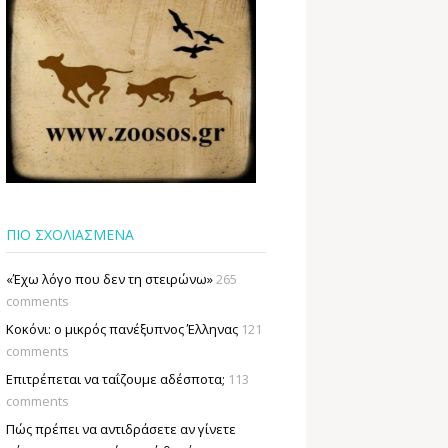
ΠΙΟ ΣΧΟΛΙΑΣΜΕΝΑ
«Έχω λόγο που δεν τη στειρώνω»
265
comments
Κοκόνι: ο μικρός πανέξυπνος Έλληνας
121
comments
Επιτρέπεται να ταΐζουµε αδέσποτα;
113
comments
Πώς πρέπει να αντιδράσετε αν γίνετε