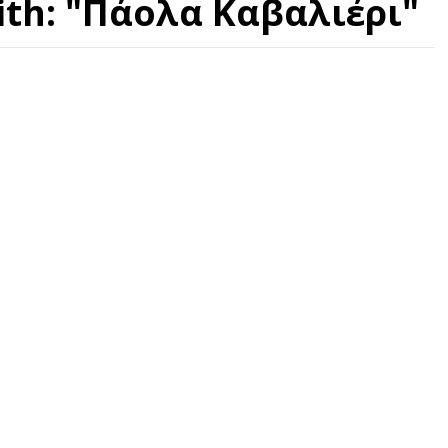
ith: "Πάολα Καβαλιέρι"