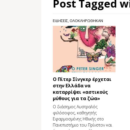
Post Tagged w
ΕΙΔΗΣΕΙΣ
,
ΟΛΟΚΛΗΡΩΘΗΚΑΝ
Ο Πίτερ Σίνγκερ έρχεται
στην Ελλάδα να
καταρρίψει «αστικούς
μύθους για τα ζώα»
Ο διάσημος Αυστραλός
φιλόσοφος, καθηγητής
Εφαρμοσμένης Ηθικής στο
Πανεπιστήμιο του Πρίνστον και