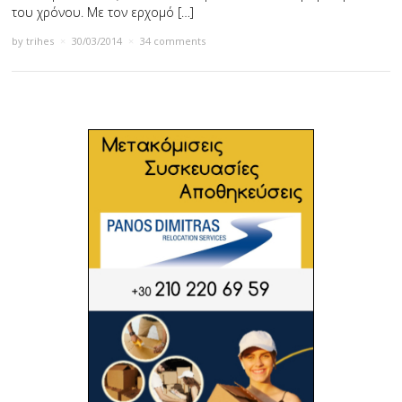
του χρόνου. Με τον ερχομό […]
by
trihes
×
30/03/2014
×
34 comments