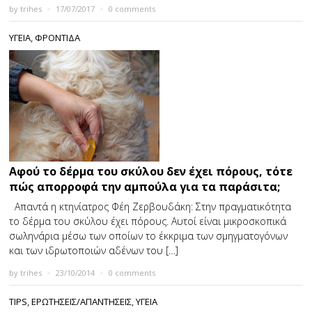
by
trihes
×
17/07/2017
×
0 comments
ΥΓΕΙΑ
,
ΦΡΟΝΤΙΔΑ
Αφού το δέρμα του σκύλου δεν έχει πόρους, τότε
πώς απορροφά την αμπούλα για τα παράσιτα;
Απαντά η κτηνίατρος Φέη Ζερβουδάκη: Στην πραγματικότητα
το δέρμα του σκύλου έχει πόρους. Αυτοί είναι μικροσκοπικά
σωληνάρια μέσω των οποίων το έκκριμα των σμηγματογόνων
και των ιδρωτοποιών αδένων του […]
by
trihes
×
23/10/2014
×
0 comments
TIPS
,
ΕΡΩΤΗΣΕΙΣ/ΑΠΑΝΤΗΣΕΙΣ
,
ΥΓΕΙΑ