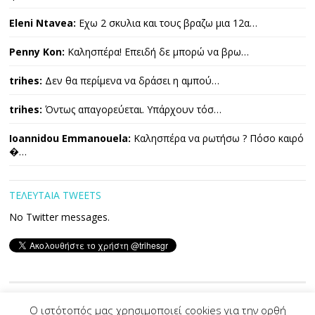
Eleni Ntavea:
Εχω 2 σκυλια και τους βραζω μια 12α…
Penny Kon:
Καλησπέρα! Επειδή δε μπορώ να βρω…
trihes:
Δεν θα περίμενα να δράσει η αμπού…
trihes:
Όντως απαγορεύεται. Υπάρχουν τόσ…
Ioannidou Emmanouela:
Καλησπέρα να ρωτήσω ? Πόσο καιρό
�…
ΤΕΛΕΥΤΑΙΑ TWEETS
No Twitter messages.
Copyright © 2026 ΤΡΙΧΕΣ. All Rights Reserved.
Ο ιστότοπός μας χρησιμοποιεί cookies για την ορθή