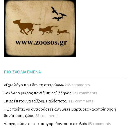
ΠΙΟ ΣΧΟΛΙΑΣΜΕΝΑ
«Έχω λόγο που δεν τη στειρώνω»
265 comments
Κοκόνι: ο μικρός πανέξυπνος Έλληνας
121 comments
Επιτρέπεται να ταΐζουµε αδέσποτα;
113 comments
Πώς πρέπει να αντιδράσετε αν γίνετε μάρτυρες κακοποίησης ή
θανάτωσης ζώου
85 comments
Απαγορεύονται τα «απαγορεύονται τα σκυλιά»
85 comments