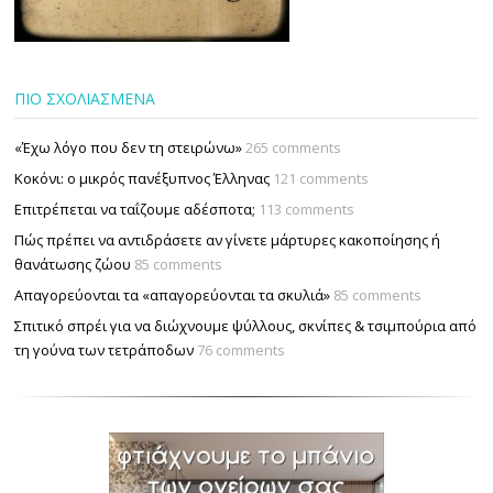
ΠΙΟ ΣΧΟΛΙΑΣΜΕΝΑ
«Έχω λόγο που δεν τη στειρώνω»
265 comments
Κοκόνι: ο μικρός πανέξυπνος Έλληνας
121 comments
Επιτρέπεται να ταΐζουµε αδέσποτα;
113 comments
Πώς πρέπει να αντιδράσετε αν γίνετε μάρτυρες κακοποίησης ή
θανάτωσης ζώου
85 comments
Απαγορεύονται τα «απαγορεύονται τα σκυλιά»
85 comments
Σπιτικό σπρέι για να διώχνουμε ψύλλους, σκνίπες & τσιμπούρια από
τη γούνα των τετράποδων
76 comments