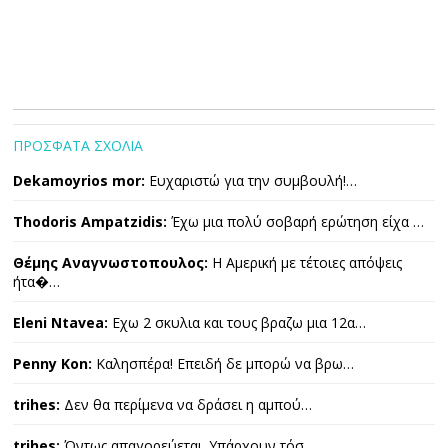
ΠΡΟΣΦΑΤΑ ΣΧΟΛΙΑ
Dekamoyrios mor:
Ευχαριστώ για την συμβουλή!…
Thodoris Ampatzidis:
Έχω μια πολύ σοβαρή ερώτηση είχα …
Θέμης Αναγνωστοπουλος:
Η Αμερική με τέτοιες απόψεις
ήτα�…
Eleni Ntavea:
Εχω 2 σκυλια και τους βραζω μια 12α…
Penny Kon:
Καλησπέρα! Επειδή δε μπορώ να βρω…
trihes:
Δεν θα περίμενα να δράσει η αμπού…
trihes:
Όντως απαγορεύεται. Υπάρχουν τόσ…