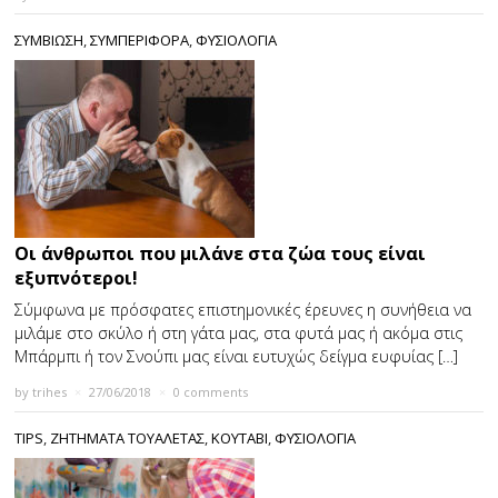
ΣΥΜΒΙΩΣΗ
,
ΣΥΜΠΕΡΙΦΟΡΑ
,
ΦΥΣΙΟΛΟΓΙΑ
Οι άνθρωποι που μιλάνε στα ζώα τους είναι
εξυπνότεροι!
Σύμφωνα με πρόσφατες επιστημονικές έρευνες η συνήθεια να
μιλάμε στο σκύλο ή στη γάτα μας, στα φυτά μας ή ακόμα στις
Μπάρμπι ή τον Σνούπι μας είναι ευτυχώς δείγμα ευφυίας […]
by
trihes
×
27/06/2018
×
0 comments
TIPS
,
ΖΗΤΉΜΑΤΑ ΤΟΥΑΛΈΤΑΣ
,
ΚΟΥΤΑΒΙ
,
ΦΥΣΙΟΛΟΓΙΑ