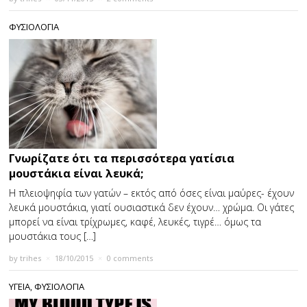
ΦΥΣΙΟΛΟΓΙΑ
Γνωρίζατε ότι τα περισσότερα γατίσια
μουστάκια είναι λευκά;
Η πλειοψηφία των γατών – εκτός από όσες είναι μαύρες- έχουν
λευκά μουστάκια, γιατί ουσιαστικά δεν έχουν… χρώμα. Οι γάτες
μπορεί να είναι τρίχρωμες, καφέ, λευκές, τιγρέ… όμως τα
μουστάκια τους […]
by
trihes
×
18/10/2015
×
0 comments
ΥΓΕΙΑ
,
ΦΥΣΙΟΛΟΓΙΑ