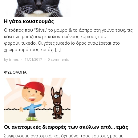
H γάτα κουστουμάς
Ο τρόπος που “δένει” το μαύρο & το άσπρο στη γούνα τους, τις
κάνει να μοιάζουν με καλοντυμένους κύριους που
φορούν tuxedo. Οι γάτες tuxedo (ο όρος αναφέρεται στο
χρωματισμό τους και όχι […]
by
trihes
×
17/01/2017
×
0 comments
ΦΥΣΙΟΛΟΓΙΑ
Οι ανατομικές διαφορές των σκύλων από… εμάς
Συγκρίνουμε ανατομικά, και όχι μόνο, τους εαυτούς μας με