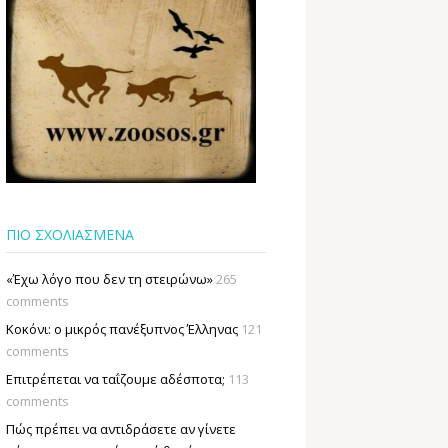
ΠΙΟ ΣΧΟΛΙΑΣΜΕΝΑ
«Έχω λόγο που δεν τη στειρώνω»
265
comments
Κοκόνι: ο μικρός πανέξυπνος Έλληνας
121
comments
Επιτρέπεται να ταΐζουµε αδέσποτα;
113
comments
Πώς πρέπει να αντιδράσετε αν γίνετε