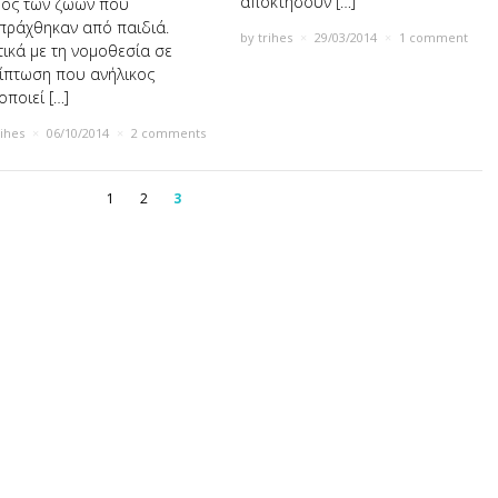
αποκτήσουν […]
ος των ζώων που
πράχθηκαν από παιδιά.
by
trihes
×
29/03/2014
×
1 comment
τικά με τη νομοθεσία σε
ίπτωση που ανήλικος
οποιεί […]
rihes
×
06/10/2014
×
2 comments
1
2
3