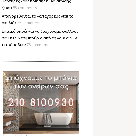
μάρτυρες κακοποίησης ή θανάτωσης
ζώου
85 comments
Απαγορεύονται τα «απαγορεύονται τα
σκυλιά»
85 comments
Σπιτικό σπρέι για να διώχνουμε ψύλλους,
σκνίπες & τσιμπούρια από τη γούνα των
τετράποδων
76 comments