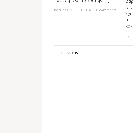
πάνε στραβά: το κουτάβι […]
βάρ
δια
by
trihes
×
17/11/2014
×
0 comments
Σχε
περ
κακ
by
t
← PREVIOUS