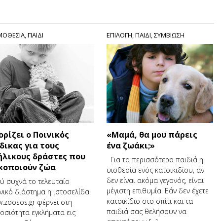
ΟΘΕΣΙΑ
,
ΠΑΙΔΙ
ΕΠΙΛΟΓΗ
,
ΠΑΙΔΙ
,
ΣΥΜΒΙΩΣΗ
ορίζει ο Ποινικός
«Μαμά, θα μου πάρεις
δικας για τους
ένα ζωάκι;»
ήλικους δράστες που
Για τα περισσότερα παιδιά η
κοποιούν ζώα
υιοθεσία ενός κατοικιδίου, αν
δεν είναι ακόμα γεγονός, είναι
ύ συχνά το τελευταίο
μέγιστη επιθυμία. Εάν δεν έχετε
νικό διάστημα η ιστοσελίδα
κατοικίδιο στο σπίτι και τα
.zoosos.gr φέρνει στη
παιδιά σας θελήσουν να
οσιότητα εγκλήματα εις