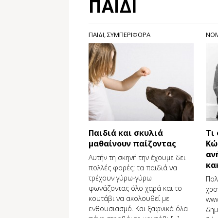
ΠΑΙΔΙ
ΠΑΙΔΙ
,
ΣΥΜΠΕΡΙΦΟΡΑ
ΝΟΜ
Παιδιά και σκυλιά
Τι 
μαθαίνουν παίζοντας
Κώ
αν
Αυτήν τη σκηνή την έχουμε δει
κα
πολλές φορές: τα παιδιά να
τρέχουν γύρω-γύρω
Πολ
φωνάζοντας όλο χαρά και το
χρο
κουτάβι να ακολουθεί με
www
ενθουσιασμό. Και ξαφνικά όλα
δημ