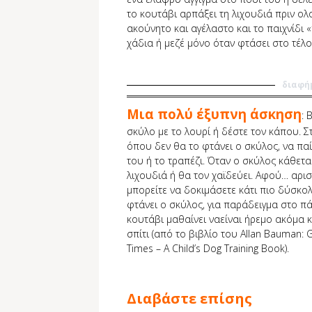
το κουτάβι αρπάξει τη λιχουδιά πριν ολ
ακούνητο και αγέλαστο και το παιχνίδι 
χάδια ή μεζέ μόνο όταν φτάσει στο τέλο
διαφή
Μια πολύ έξυπνη άσκηση
: 
σκύλο με το λουρί ή δέστε τον κάπου. Στ
όπου δεν θα το φτάνει ο σκύλος, να παίξ
του ή το τραπέζι. Όταν ο σκύλος κάθεται
λιχουδιά ή θα τον χαϊδεύει. Αφού… αρισ
μπορείτε να δοκιμάσετε κάτι πιο δύσκο
φτάνει ο σκύλος, για παράδειγμα στο π
κουτάβι μαθαίνει ναείναι ήρεμο ακόμα κ
σπίτι (από το βιβλίο του Allan Bauman: 
Times – A Child’s Dog Training Book).
Διαβάστε επίσης