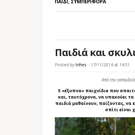
ΠΑΙΔΙ
,
ΣΥΜΠΕΡΙΦΟΡΑ
Παιδιά και σκυλ
Posted by
trihes
17/11/2014
at 14:51
×
Από την εκπαιδεύτ
5 «έξυπνα» παιχνίδια που απαιτ
και, ταυτόχρονα, να υπακούει τα 
παιδιά μαθαίνουν, παίζοντας, να ε
σπίτι είναι 