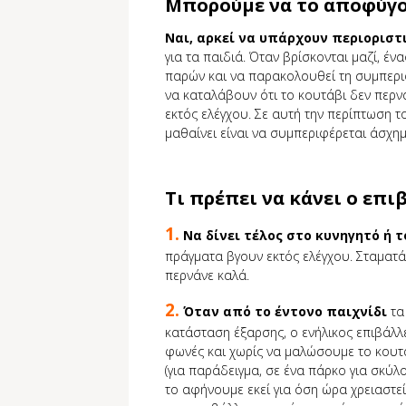
Μπορούμε να το αποφύγο
Ναι, αρκεί να υπάρχουν περιοριστι
για τα παιδιά. Όταν βρίσκονται μαζί, έν
παρών και να παρακολουθεί τη συμπερι
να καταλάβουν ότι το κουτάβι δεν περν
εκτός ελέγχου. Σε αυτή την περίπτωση τ
μαθαίνει είναι να συμπεριφέρεται άσχημ
Τι πρέπει να κάνει ο επι
1.
Να δίνει τέλος στο κυνηγητό ή 
πράγματα βγουν εκτός ελέγχου. Σταματά
περνάνε καλά.
2.
Όταν από το έντονο παιχνίδι
τα
κατάσταση έξαρσης, ο ενήλικος επιβάλλε
φωνές και χωρίς να μαλώσουμε το κουτ
(για παράδειγμα, σε ένα πάρκο για σκύλ
το αφήνουμε εκεί για όση ώρα χρειαστεί