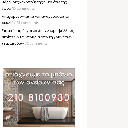
μάρτυρες κακοποίησης ή θανάτωσης
ζώου
85 comments
Απαγορεύονται τα «απαγορεύονται τα
σκυλιά»
85 comments
Σπιτικό σπρέι για να διώχνουμε ψύλλους,
σκνίπες & τσιμπούρια από τη γούνα των
τετράποδων
76 comments