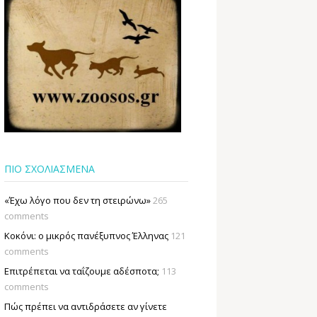
ΠΙΟ ΣΧΟΛΙΑΣΜΕΝΑ
«Έχω λόγο που δεν τη στειρώνω»
265
comments
Κοκόνι: ο μικρός πανέξυπνος Έλληνας
121
comments
Επιτρέπεται να ταΐζουµε αδέσποτα;
113
comments
Πώς πρέπει να αντιδράσετε αν γίνετε