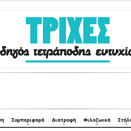
ση
Συμπεριφορά
Διατροφή
Φιλοζωικά
Στήλ