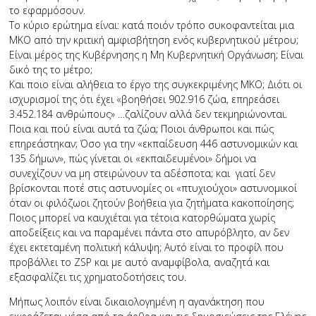
το εφαρμόσουν.
To κύριο ερώτημα είναι: κατά ποιόν τρόπο συκοφαντείται μια
ΜΚΟ από την κριτική αμφισβήτηση ενός κυβερνητικού μέτρου;
Είναι μέρος της Κυβέρνησης η Μη Κυβερνητική Οργάνωση; Είναι
δικό της το μέτρο;
Και ποιο είναι αλήθεια το έργο της συγκεκριμένης ΜΚΟ; Διότι οι
ισχυρισμοί της ότι έχει «βοηθήσει 902.916 ζώα, επηρεάσει
3.452.184 ανθρώπους» …ζαλίζουν αλλά δεν τεκμηριώνονται.
Ποια και πού είναι αυτά τα ζώα; Ποιοι άνθρωποι και πώς
επηρεάστηκαν; Όσο για την «εκπαίδευση 446 αστυνομικών και
135 δήμων», πώς γίνεται οι «εκπαιδευμένοι» δήμοι να
συνεχίζουν να μη στειρώνουν τα αδέσποτα; και γιατί δεν
βρίσκονται ποτέ στις αστυνομίες οι «πτυχιούχοι» αστυνομικοί
όταν οι φιλόζωοι ζητούν βοήθεια για ζητήματα κακοποίησης;
Ποιος μπορεί να καυχιέται για τέτοια κατορθώματα χωρίς
αποδείξεις και να παραμένει πάντα στο απυρόβλητο, αν δεν
έχει εκτεταμένη πολιτική κάλυψη; Αυτό είναι το προφίλ που
προβάλλει το ZSP και με αυτό αναμφίβολα, αναζητά και
εξασφαλίζει τις χρηματοδοτήσεις του.
Μήπως λοιπόν είναι δικαιολογημένη η αγανάκτηση που