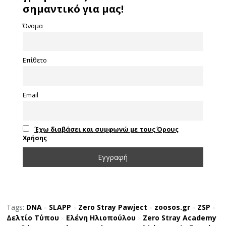
σημαντικό για μας!
Όνομα
Επίθετο
Email
Έχω διαβάσει και συμφωνώ με τους Όρους
Χρήσης
Tags:
DNA
SLAPP
Zero Stray Pawject
zoosos.gr
ZSP
×
×
×
×
×
Δελτίο Τύπου
Ελένη Ηλιοπούλου
Ζero Stray Αcademy
×
×