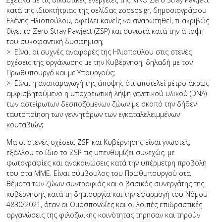
κατά της ιδιοκτήτριας της σελίδας zoosos.gr, δημοσιογράφου
Ελένης Ηλιοπούλου, οφείλει κανείς να αναρωτηθεί, τι ακριβώς
θίγει το Zero Stray Pawject (ZSP) και συνιστά κατά την άποψή
του συκοφαντική δυσφήμιση;
> Είναι οι συχνές αναφορές της Ηλιοπούλου στις στενές
σχέσεις της οργάνωσης με την Κυβέρνηση, δηλαδή με τον
Πρωθυπουργό και με Υπουργούς;
> Είναι η αναπαραγωγή της άποψης ότι αποτελεί μέτρο άκρως
αμφισβητούμενο η υποχρεωτική λήψη γενετικού υλικού (DNA)
των αστείρωτων δεσποζόμενων ζώων με σκοπό την δήθεν
ταυτοποίηση των γεννητόρων των εγκαταλελειμμένων
κουταβιών;
Μα οι στενές σχέσεις ZSP και Κυβέρνησης είναι γνωστές,
εξάλλου το ίδιο το ZSP τις υπενθυμίζει συνεχώς, με
φωτογραφίες και ανακοινώσεις κατά την υπέρμετρη προβολή
του στα ΜΜΕ. Είναι σύμβουλος του Πρωθυπουργού στα
θέματα των ζώων συντροφιάς και ο βασικός συνεργάτης της
κυβέρνησης κατά τη δημιουργία και την εφαρμογή του Νόμου
4830/2021, όταν οι Ομοσπονδίες και οι λοιπές επιδραστικές
οργανώσεις της φιλοζωικής κοινότητας τήρησαν και τηρούν