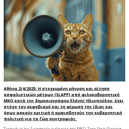
Αθήνα 2/4/2025: Η στοχευμένη μήνυση και αίτηση
ασφαλιστικών μέτρων (SLAPP) από φιλοκυβερνητική
ΜΚΟ κατά της δημοσιογράφου Ελένης Ηλιοπούλου, έχει
στόχο τον εκφοβισμό και τη φίμωση της ίδιας και
όσων ασκούν κριτική ή αμφισβητούν την κυβερνητική
πολιτική για τα ζώα συντροφιάς.
Σχετικά με τις δικαστικές ενέργειες της ΜΚΟ Zero Stray Pawject