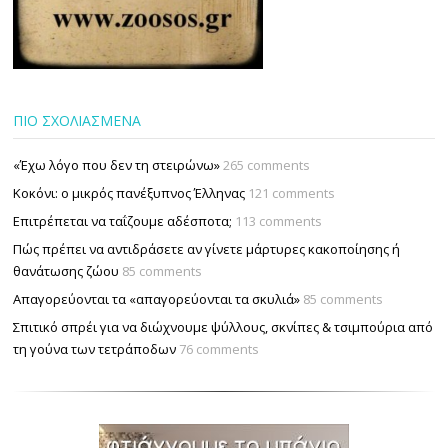
ΠΙΟ ΣΧΟΛΙΑΣΜΕΝΑ
«Έχω λόγο που δεν τη στειρώνω»
265 comments
Κοκόνι: ο μικρός πανέξυπνος Έλληνας
121 comments
Επιτρέπεται να ταΐζουµε αδέσποτα;
113 comments
Πώς πρέπει να αντιδράσετε αν γίνετε μάρτυρες κακοποίησης ή
θανάτωσης ζώου
85 comments
Απαγορεύονται τα «απαγορεύονται τα σκυλιά»
85 comments
Σπιτικό σπρέι για να διώχνουμε ψύλλους, σκνίπες & τσιμπούρια από
τη γούνα των τετράποδων
76 comments