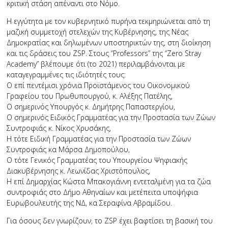
κριτική στάση απέναντι στο Νόμο.
Η εγγύτητα με τον κυβερνητικό πυρήνα τεκμηριώνεται από τη
μαζική συμμετοχή στελεχών της Κυβέρνησης, της Νέας
Δημοκρατίας και δηλωμένων υποστηρικτών της, στη διοίκηση
και τις δράσεις του ZSP. Στους “Professors” της “Ζero Stray
Αcademy” βλέπουμε ότι (το 2021) περιλαμβάνονται με
καταγεγραμμένες τις ιδιότητές τους:
Ο επί πεντέμισι χρόνια Προϊστάμενος του Οικονομικού
Γραφείου του Πρωθυπουργού, κ. Αλέξης Πατέλης,
Ο σημερινός Υπουργός κ. Δημήτρης Παπαστεργίου,
Ο σημερινός Ειδικός Γραμματέας για την Προστασία των Ζώων
Συντροφιάς κ. Νίκος Χρυσάκης,
Η τότε Ειδική Γραμματέας για την Προστασία των Ζώων
Συντροφιάς κα Μάρσα Δημοπούλου,
Ο τότε Γενικός Γραμματέας του Υπουργείου Ψηφιακής
Διακυβέρνησης κ. Λεωνίδας Χριστόπουλος,
Η επί Δημαρχίας Κώστα Μπακογιάννη εντεταλμένη για τα ζώα
συντροφιάς στο Δήμο Αθηναίων και μετέπειτα υποψήφια
Ευρωβουλευτής της ΝΔ, κα Σεραφίνα Αβραμίδου.
Για όσους δεν γνωρίζουν, το ZSP έχει βαφτίσει τη βασική του