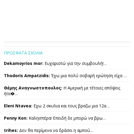
ΠΡΟΣΦΑΤΑ ΣΧΟΛΙΑ
Dekamoyrios mor:
Ευχαριστώ για την συμβουλή!…
Thodoris Ampatzidis:
Έχω μια πολύ σοβαρή ερώτηση είχα …
Θέμης Αναγνωστοπουλος:
Η Αμερική με τέτοιες απόψεις
ήτα�…
Eleni Ntavea:
Εχω 2 σκυλια και τους βραζω μια 12α…
Penny Kon:
Καλησπέρα! Επειδή δε μπορώ να βρω…
trihes:
Δεν θα περίμενα να δράσει η αμπού…