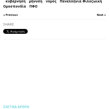
κυβέρνηση
μήνυση
νόμος
Πανελλήνια Φιλοζωική
×
×
×
×
Ομοσπονδία
ΠΦΟ
×
« Previous
×
Next »
SHARE
ΣΧΕΤΙΚΑ ΑΡΘΡΑ