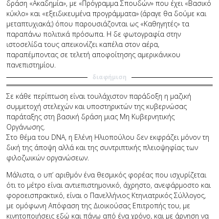
δράση «Ακαδημία», με «Πρόγραμμα Σπουδών» που έχει «Βασικό
κύκλο» και «εξειδικευμένα προγράμματα» (άραγε θα δούμε και
μεταπτυχιακά;) όπου παρουσιάζονται ως «Καθηγητές» τα
παραπάνω πολιτικά πρόσωπα. Η δε φωτογραφία στην
ιστοσελίδα τους απεικονίζει καπέλα στον αέρα,
παραπέμποντας σε τελετή αποφοίτησης αμερικάνικου
πανεπιστημίου.
διαφήμιση
Σε κάθε περίπτωση είναι τουλάχιστον παράδοξη η μαζική
συμμετοχή στελεχών και υποστηρικτών της κυβερνώσας
παράταξης στη βασική δράση μιας Μη Κυβερνητικής
Οργάνωσης.
Στο θέμα του DNA, η Ελένη Ηλιοπούλου δεν εκφράζει μόνον τη
δική της άποψη αλλά και της συντριπτικής πλειοψηφίας των
φιλοζωικών οργανώσεων.
Μάλιστα, ο υπ’ αριθμόν ένα θεσμικός φορέας που ισχυρίζεται
ότι το μέτρο είναι αντιεπιστημονικό, άχρηστο, ανεφάρμοστο και
φοροεισπρακτικό, είναι ο Πανελλήνιος Κτηνιατρικός Σύλλογος,
με ομόφωνη Απόφαση της Διοικούσας Επιτροπής του, με
κινητοποιήσεις εδώ και πάνω από ένα χρόνο, και με άρνηση να