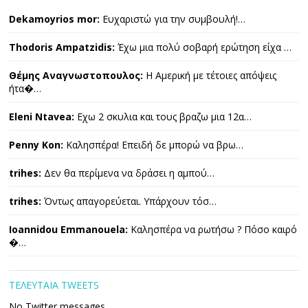
Dekamoyrios mor:
Ευχαριστώ για την συμβουλή!…
Thodoris Ampatzidis:
Έχω μια πολύ σοβαρή ερώτηση είχα …
Θέμης Αναγνωστοπουλος:
Η Αμερική με τέτοιες απόψεις
ήτα�…
Eleni Ntavea:
Εχω 2 σκυλια και τους βραζω μια 12α…
Penny Kon:
Καλησπέρα! Επειδή δε μπορώ να βρω…
trihes:
Δεν θα περίμενα να δράσει η αμπού…
trihes:
Όντως απαγορεύεται. Υπάρχουν τόσ…
Ioannidou Emmanouela:
Καλησπέρα να ρωτήσω ? Πόσο καιρό
�…
ΤΕΛΕΥΤΑΙΑ TWEETS
No Twitter messages.