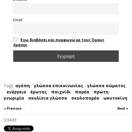
Email
Έχω διαβάσει και συμφωνώ με τους Όρους
Χρήσης
Tags:
αγάπη
γλώσσα επικοινωνίας
γλώσσα σώματος
×
×
ενέργεια
έρωτας
παιχνίδι
παρέα
πρώτη
×
×
×
×
×
γνωριμία
σκυλίσια γλώσσα
σκυλοπαρέα
ωκυτοκίνη
×
×
×
« Previous
×
Next »
SHARE