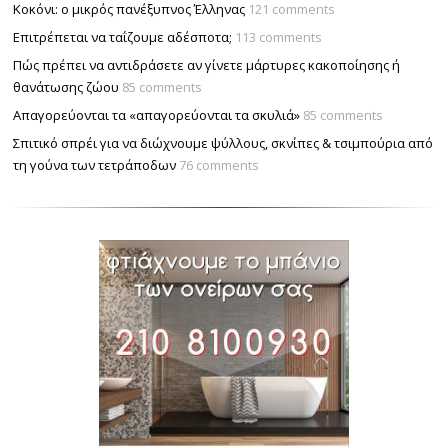
Κοκόνι: ο μικρός πανέξυπνος Έλληνας
121 comments
Επιτρέπεται να ταΐζουµε αδέσποτα;
113 comments
Πώς πρέπει να αντιδράσετε αν γίνετε μάρτυρες κακοποίησης ή
θανάτωσης ζώου
85 comments
Απαγορεύονται τα «απαγορεύονται τα σκυλιά»
85 comments
Σπιτικό σπρέι για να διώχνουμε ψύλλους, σκνίπες & τσιμπούρια από
τη γούνα των τετράποδων
76 comments