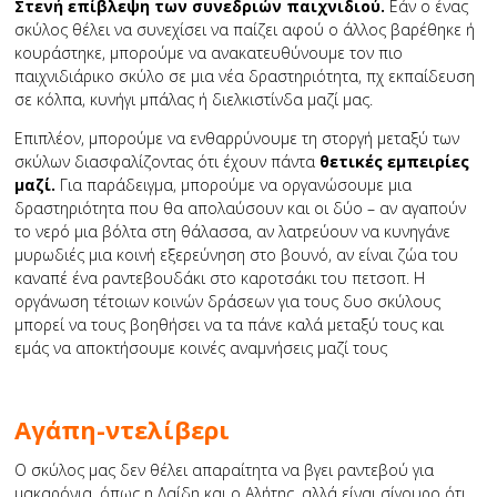
Στενή επίβλεψη των συνεδριών παιχνιδιού.
Εάν ο ένας
σκύλος θέλει να συνεχίσει να παίζει αφού ο άλλος βαρέθηκε ή
κουράστηκε, μπορούμε να ανακατευθύνουμε τον πιο
παιχνιδιάρικο σκύλο σε μια νέα δραστηριότητα, πχ εκπαίδευση
σε κόλπα, κυνήγι μπάλας ή διελκιστίνδα μαζί μας.
Επιπλέον, μπορούμε να ενθαρρύνουμε τη στοργή μεταξύ των
σκύλων διασφαλίζοντας ότι έχουν πάντα
θετικές εμπειρίες
μαζί.
Για παράδειγμα, μπορούμε να οργανώσουμε μια
δραστηριότητα που θα απολαύσουν και οι δύο – αν αγαπούν
το νερό μια βόλτα στη θάλασσα, αν λατρεύουν να κυνηγάνε
μυρωδιές μια κοινή εξερεύνηση στο βουνό, αν είναι ζώα του
καναπέ ένα ραντεβουδάκι στο καροτσάκι του πετσοπ. Η
οργάνωση τέτοιων κοινών δράσεων για τους δυο σκύλους
μπορεί να τους βοηθήσει να τα πάνε καλά μεταξύ τους και
εμάς να αποκτήσουμε κοινές αναμνήσεις μαζί τους
Αγάπη-ντελίβερι
Ο σκύλος μας δεν θέλει απαραίτητα να βγει ραντεβού για
μακαρόνια, όπως η Λαίδη και ο Αλήτης, αλλά είναι σίγουρο ότι