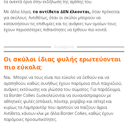
τα ανεκτά όρια στην εκδήλωση της αγάπης του.
Με άλλα λόγια,
τα αντίθετα ΔΕΝ έλκονται,
όταν πρόκειται
για σκύλους. Αντιθέτως, όταν οι σκύλοι μπορούν να
κατανοήσουν τις επιθυμίες και τις ανάγκες των ομοίων τους
έχουν περισσότερες πιθανότητες να έρθουν πιο κοντά.
διαφήμιση
Οι σκύλοι ίδιας φυλής ερωτεύονται
π
ιο εύκολα;
Ναι. Μπορεί να τους είναι πιο εύκολο να δεθούν και να
αγαπηθούν, καθώς συνήθως έχουν παρόμοια στυλ παιχνιδιού,
ανάγκες εκτόνωσης και γλώσσα του σώματος. Για παράδειγμα,
τα Border Collies δυσκολεύονται να συναναστραφούν με
αθλητικές φυλές (σπάνιελ, πόιντερ, ριτρίβερ και σέτερ) και
κυρίως τα Λαμπραντόρ που αγαπούν να παίζουν άγρια.
Αντίθετα, κάνουν κλικ με άλλα Border Collies, καθώς έχουν
παρόμοιες προσωπικότητες.