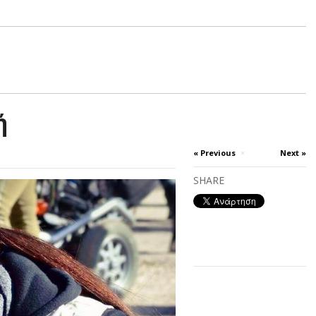
ή
« Previous
×
Next »
SHARE