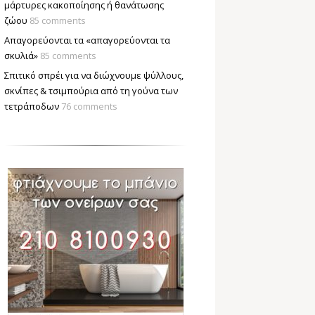
μάρτυρες κακοποίησης ή θανάτωσης
ζώου
85 comments
Απαγορεύονται τα «απαγορεύονται τα
σκυλιά»
85 comments
Σπιτικό σπρέι για να διώχνουμε ψύλλους,
σκνίπες & τσιμπούρια από τη γούνα των
τετράποδων
76 comments