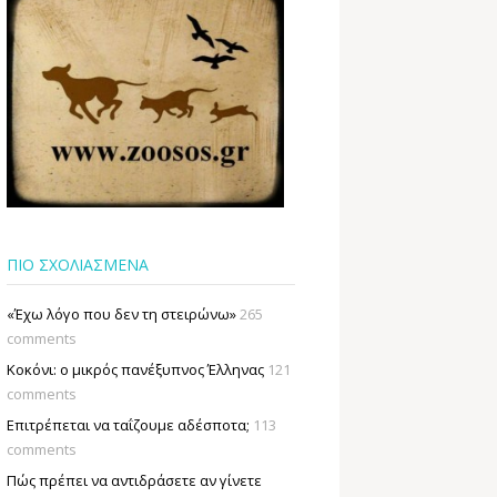
ΠΙΟ ΣΧΟΛΙΑΣΜΕΝΑ
«Έχω λόγο που δεν τη στειρώνω»
265
comments
Κοκόνι: ο μικρός πανέξυπνος Έλληνας
121
comments
Επιτρέπεται να ταΐζουµε αδέσποτα;
113
comments
Πώς πρέπει να αντιδράσετε αν γίνετε