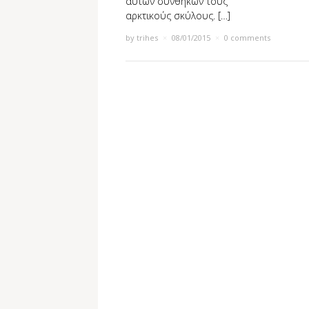
αυτών συνθηκών τους
αρκτικούς σκύλους. […]
by
trihes
×
08/01/2015
×
0 comments