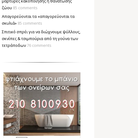
μάρτυρες κακοποίησης ή θανάτωσης
ζώου
85 comments
Απαγορεύονται τα «απαγορεύονται τα
σκυλιά»
85 comments
Σπιτικό σπρέι για να διώχνουμε ψύλλους,
σκνίπες & τσιμπούρια από τη γούνα των
τετράποδων
76 comments