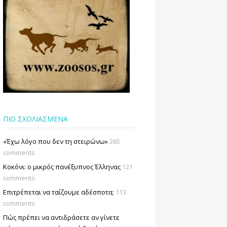
ΠΙΟ ΣΧΟΛΙΑΣΜΕΝΑ
«Έχω λόγο που δεν τη στειρώνω»
265
comments
Κοκόνι: ο μικρός πανέξυπνος Έλληνας
121
comments
Επιτρέπεται να ταΐζουµε αδέσποτα;
113
comments
Πώς πρέπει να αντιδράσετε αν γίνετε