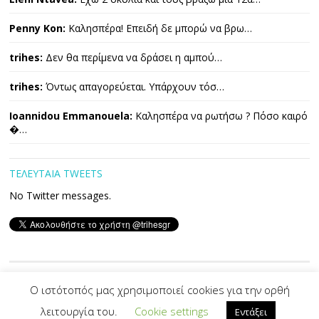
Penny Kon:
Καλησπέρα! Επειδή δε μπορώ να βρω…
trihes:
Δεν θα περίμενα να δράσει η αμπού…
trihes:
Όντως απαγορεύεται. Υπάρχουν τόσ…
Ioannidou Emmanouela:
Καλησπέρα να ρωτήσω ? Πόσο καιρό
�…
ΤΕΛΕΥΤΑΙΑ TWEETS
No Twitter messages.
Copyright © 2026 ΤΡΙΧΕΣ. All Rights Reserved.
Ο ιστότοπός μας χρησιμοποιεί cookies για την ορθή
λειτουργία του.
Cookie settings
Εντάξει
Developed By -|
PVS
|-
Designed by