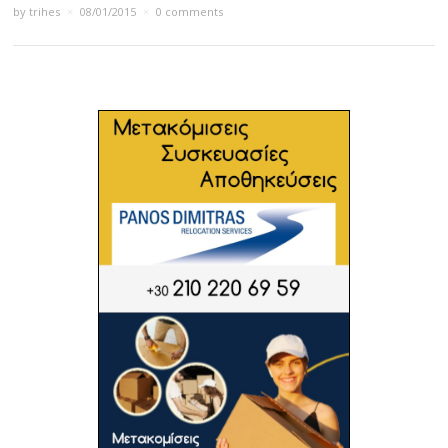
by
trihes
×
08/01/2015
×
0 comments