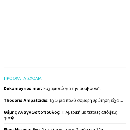
ΠΡΟΣΦΑΤΑ ΣΧΟΛΙΑ
Dekamoyrios mor:
Ευχαριστώ για την συμβουλή!…
Thodoris Ampatzidis:
Έχω μια πολύ σοβαρή ερώτηση είχα …
Θέμης Αναγνωστοπουλος:
Η Αμερική με τέτοιες απόψεις
ήτα�…
Eleni Ntavea:
Εχω 2 σκυλια και τους βραζω μια 12α…