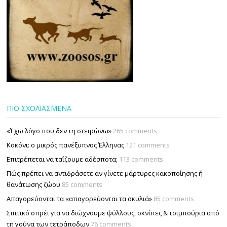
ΠΙΟ ΣΧΟΛΙΑΣΜΕΝΑ
«Έχω λόγο που δεν τη στειρώνω»
265 comments
Κοκόνι: ο μικρός πανέξυπνος Έλληνας
121 comments
Επιτρέπεται να ταΐζουµε αδέσποτα;
113 comments
Πώς πρέπει να αντιδράσετε αν γίνετε μάρτυρες κακοποίησης ή
θανάτωσης ζώου
85 comments
Απαγορεύονται τα «απαγορεύονται τα σκυλιά»
85 comments
Σπιτικό σπρέι για να διώχνουμε ψύλλους, σκνίπες & τσιμπούρια από
τη γούνα των τετράποδων
76 comments