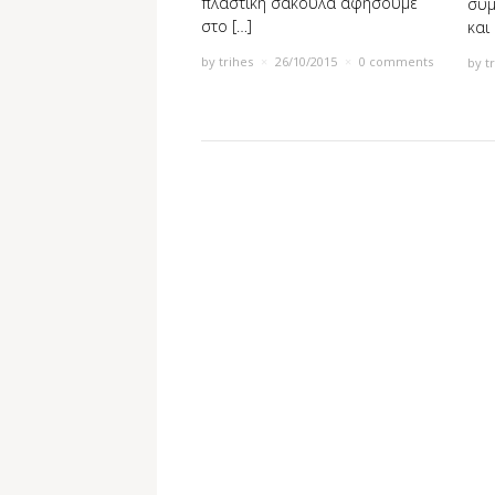
πλαστική σακούλα αφήσουμε
συμ
στο […]
και 
by
trihes
×
26/10/2015
×
0 comments
by
t