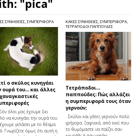
th: "pica"
ΕΣ ΣΥΝΗΘΕΙΕΣ
,
ΣΥΜΠΕΡΙΦΟΡΑ
ΚΑΚΕΣ ΣΥΝΗΘΕΙΕΣ
,
ΣΥΜΠΕΡΙΦΟΡΑ
,
ΤΕΤΡΑΠΟΔΟΙ ΠΑΠΠΟΥΔΕΣ
ατί ο σκύλος κυνηγάει
Τετράποδοι…
ν ουρά του… και άλλες
παππούδες: Πώς αλλάζει
χαναγκαστικές
η συμπεριφορά τους όταν
μπεριφορές
γερνούν;
δόν όλοι μας έχουμε δει
Σκύλοι και γάτες γερνούν πολύ
λο να κυνηγάει την ουρά του
γρήγορα. Ξαφνικά, από εκεί που
 έχουμε γελάσει με το θέαμα
το θυμόμαστε να παίζει σαν
ό. Γνωρίζετε όμως ότι αυτή η
κουτάβι ή σαν γατάκι,