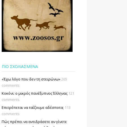
ΠΙΟ ΣΧΟΛΙΑΣΜΕΝΑ
«Έχω λόγο που δεν τη στειρώνω»
265
comments
Κοκόνι: ο μικρός πανέξυπνος Έλληνας
121
comments
Επιτρέπεται να ταΐζουµε αδέσποτα;
113
comments
Πώς πρέπει να αντιδράσετε αν γίνετε