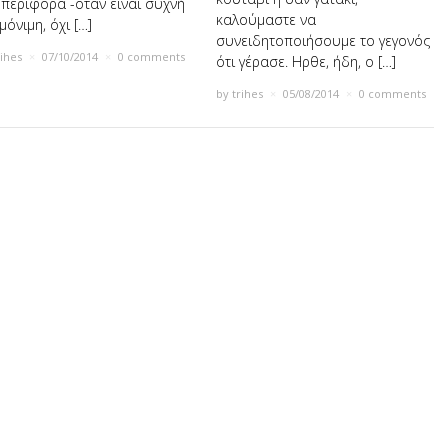
περιφορά -όταν είναι συχνή
καλούμαστε να
μόνιμη, όχι […]
συνειδητοποιήσουμε το γεγονός
rihes
×
07/10/2014
×
0 comments
ότι γέρασε. Ηρθε, ήδη, ο […]
by
trihes
×
05/08/2014
×
0 comments