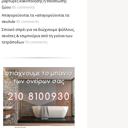
μάρτυρες κακοποίησης ή θανάτωσης
ζώου
85 comments
Απαγορεύονται τα «απαγορεύονται τα
σκυλιά»
85 comments
Σπιτικό σπρέι για να διώχνουμε ψύλλους,
σκνίπες & τσιμπούρια από τη γούνα των
τετράποδων
76 comments