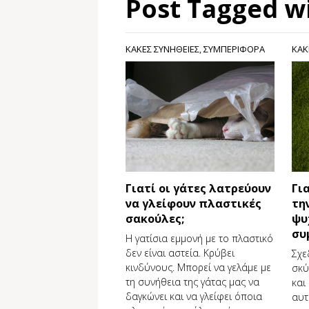
Post Tagged wi
ΚΑΚΕΣ ΣΥΝΗΘΕΙΕΣ
,
ΣΥΜΠΕΡΙΦΟΡΑ
ΚΑΚ
Γιατί οι γάτες λατρεύουν
Γι
να γλείφουν πλαστικές
τη
σακούλες;
ψυ
συ
Η γατίσια εμμονή με το πλαστικό
δεν είναι αστεία. Κρύβει
Σχε
κινδύνους. Μπορεί να γελάμε με
σκύ
τη συνήθεια της γάτας μας να
και
δαγκώνει και να γλείφει όποια
αυτ