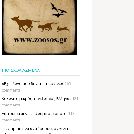
ΠΙΟ ΣΧΟΛΙΑΣΜΕΝΑ
«Έχω λόγο που δεν τη στειρώνω»
265
comments
Κοκόνι: ο μικρός πανέξυπνος Έλληνας
121
comments
Επιτρέπεται να ταΐζουµε αδέσποτα;
113
comments
Πώς πρέπει να αντιδράσετε αν γίνετε