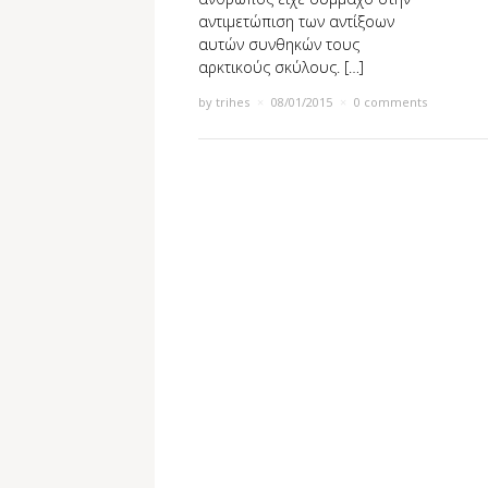
αντιμετώπιση των αντίξοων
αυτών συνθηκών τους
αρκτικούς σκύλους. […]
by
trihes
×
08/01/2015
×
0 comments