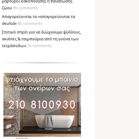
μάρτυρες κακοποίησης ή θανάτωσης
ζώου
85 comments
Απαγορεύονται τα «απαγορεύονται τα
σκυλιά»
85 comments
Σπιτικό σπρέι για να διώχνουμε ψύλλους,
σκνίπες & τσιμπούρια από τη γούνα των
τετράποδων
76 comments