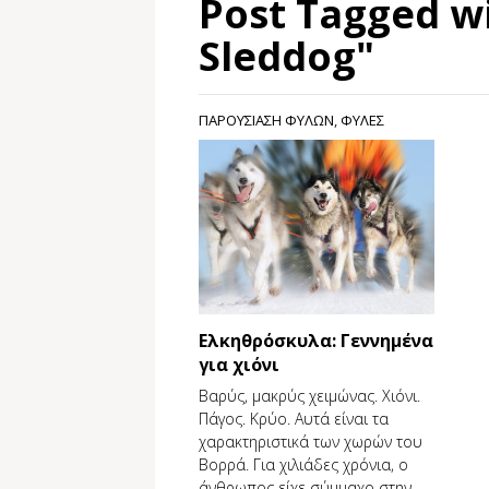
Post Tagged wi
Sleddog"
ΠΑΡΟΥΣΙΑΣΗ ΦΥΛΩΝ
,
ΦΥΛΕΣ
Eλκηθρόσκυλα: Γεννημένα
για χιόνι
Βαρύς, μακρύς χειμώνας. Χιόνι.
Πάγος. Κρύο. Αυτά είναι τα
χαρακτηριστικά των χωρών του
Βορρά. Για χιλιάδες χρόνια, ο
άνθρωπος είχε σύμμαχο στην