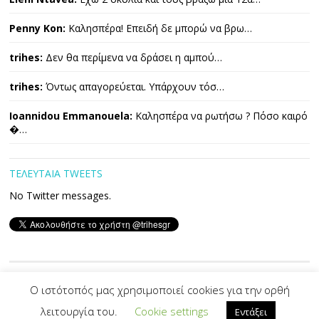
Penny Kon:
Καλησπέρα! Επειδή δε μπορώ να βρω…
trihes:
Δεν θα περίμενα να δράσει η αμπού…
trihes:
Όντως απαγορεύεται. Υπάρχουν τόσ…
Ioannidou Emmanouela:
Καλησπέρα να ρωτήσω ? Πόσο καιρό
�…
ΤΕΛΕΥΤΑΙΑ TWEETS
No Twitter messages.
Copyright © 2026 ΤΡΙΧΕΣ. All Rights Reserved.
Ο ιστότοπός μας χρησιμοποιεί cookies για την ορθή
λειτουργία του.
Cookie settings
Εντάξει
Developed By -|
PVS
|-
Designed by