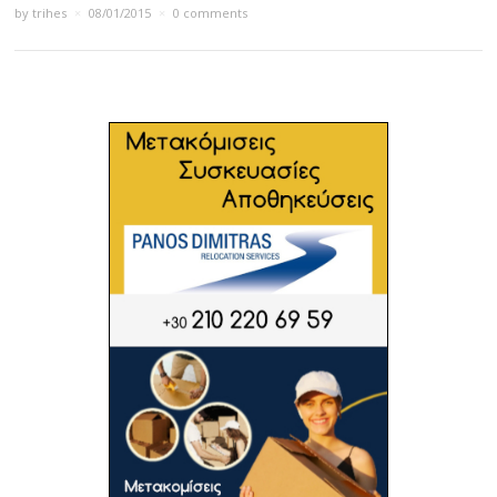
by
trihes
×
08/01/2015
×
0 comments