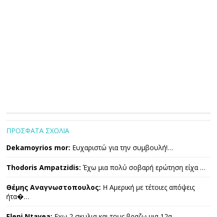
ΠΡΟΣΦΑΤΑ ΣΧΟΛΙΑ
Dekamoyrios mor:
Ευχαριστώ για την συμβουλή!…
Thodoris Ampatzidis:
Έχω μια πολύ σοβαρή ερώτηση είχα …
Θέμης Αναγνωστοπουλος:
Η Αμερική με τέτοιες απόψεις
ήτα�…
Eleni Ntavea:
Εχω 2 σκυλια και τους βραζω μια 12α…