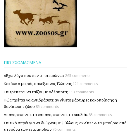
ΠΙΟ ΣΧΟΛΙΑΣΜΕΝΑ
«Έχω λόγο που δεν τη στειρώνω»
265 comments
Κοκόνι: ο μικρός πανέξυπνος Έλληνας
121 comments
Επιτρέπεται να ταΐζουµε αδέσποτα;
113 comments
Πώς πρέπει να αντιδράσετε αν γίνετε μάρτυρες κακοποίησης ή
θανάτωσης ζώου
85 comments
Απαγορεύονται τα «απαγορεύονται τα σκυλιά»
85 comments
Σπιτικό σπρέι για να διώχνουμε ψύλλους, σκνίπες & τσιμπούρια από
τη γούνα των τετράποδων
76 comments