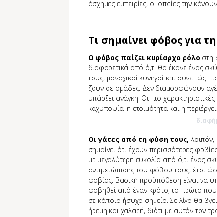
άσχημες εμπειρίες, οι οποίες την κάνουν
Τι σημαίνει φόβος για τη
Ο φόβος παίζει κυρίαρχο ρόλο
στη ζ
διαφορετικά από ό,τι θα έκανε ένας σκύ
τους, μοναχικοί κυνηγοί και συνεπώς πι
ζουν σε ομάδες. Δεν διαμορφώνουν αγέλ
υπάρξει ανάγκη. Οι πιο χαρακτηριστικές
καχυποψία, η ετοιμότητα και η περιέργει
διαφή
Οι γάτες από τη φύση τους,
λοιπόν, 
σημαίνει ότι έχουν περισσότερες φοβίε
με μεγαλύτερη ευκολία από ό,τι ένας σκ
αντιμετώπισης του φόβου τους, έτσι ώσ
φοβίας. Βασική προϋπόθεση είναι να υ
φοβηθεί από έναν κρότο, το πρώτο που θ
σε κάποιο ήσυχο σημείο. Σε λίγο θα βγε
ήρεμη και χαλαρή, διότι με αυτόν τον τ