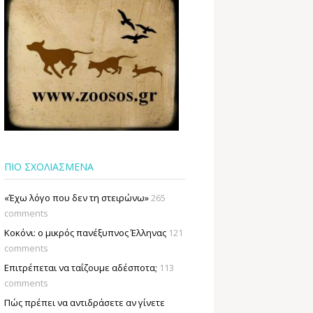
ΠΙΟ ΣΧΟΛΙΑΣΜΕΝΑ
«Έχω λόγο που δεν τη στειρώνω»
265
comments
Κοκόνι: ο μικρός πανέξυπνος Έλληνας
121
comments
Επιτρέπεται να ταΐζουµε αδέσποτα;
113
comments
Πώς πρέπει να αντιδράσετε αν γίνετε