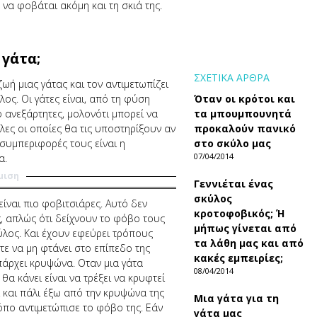
 να φοβάται ακόμη και τη σκιά της.
 γάτα;
ΣΧΕΤΙΚΑ ΑΡΘΡΑ
ωή μιας γάτας και τον αντιμετωπίζει
λος. Οι γάτες είναι, από τη φύση
Όταν οι κρότοι και
ο ανεξάρτητες, μολονότι μπορεί να
τα μπουμπουνητά
ες οι οποίες θα τις υποστηρίξουν αν
προκαλούν πανικό
 συμπεριφορές τους είναι η
στο σκύλο μας
07/04/2014
α.
μιση
Γεννιέται ένας
σκύλος
είναι πιο φοβιτσιάρες. Αυτό δεν
κροτοφοβικός; Ή
ς, απλώς ότι δείχνουν το φόβο τους
μήπως γίνεται από
ύλος. Και έχουν εφεύρει τρόπους
τα λάθη μας και από
τε να μη φτάνει στο επίπεδο της
κακές εμπειρίες;
πάρχει κρυψώνα. Οταν μια γάτα
08/04/2014
α κάνει είναι να τρέξει να κρυφτεί
ι και πάλι έξω από την κρυψώνα της
Mια γάτα για τη
ρόπο αντιμετώπισε το φόβο της. Εάν
γάτα μας