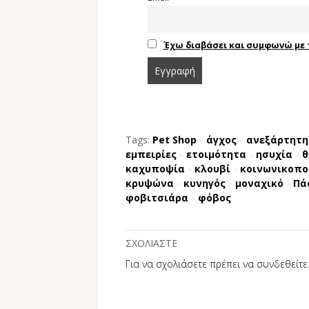
Έχω διαβάσει και συμφωνώ με 
Tags:
Pet Shop
άγχος
ανεξάρτητη
×
×
εμπειρίες
ετοιμότητα
ησυχία
θ
×
×
×
καχυποψία
κλουβί
κοινωνικοπο
×
×
κρυψώνα
κυνηγός
μοναχικό
Πά
×
×
×
φοβιτσιάρα
φόβος
×
ΣΧΟΛΙΑΣΤΕ
Για να σχολιάσετε πρέπει να
συνδεθείτε