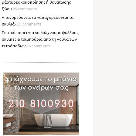
μάρτυρες κακοποίησης ή θανάτωσης
ζώου
85 comments
Απαγορεύονται τα «απαγορεύονται τα
σκυλιά»
85 comments
Σπιτικό σπρέι για να διώχνουμε ψύλλους,
σκνίπες & τσιμπούρια από τη γούνα των
τετράποδων
76 comments