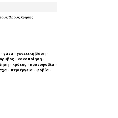
τους Όρους Χρήσης
γάτα
γενετική βάση
×
×
×
όρυβος
κακοποίηση
×
×
ίηση
κρότος
κροτοφοβία
×
×
×
σχα
περιέργεια
φοβία
×
×
×
.