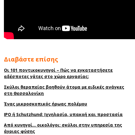
Διαβάστε επίσης
Οι 101 ποντικοκυνηγοί – Πώς να εγκαταστήσετε
αδέσποτες γάτες στο χώρο εργασίας;
Σκύλοι θεραπείας βοηθούν άτομα με ειδικές ανάγκες
στη Θεσσαλονίκη
Ένας μικροσκοπικός ήρωας πολέμου
ΙΡΟ ή Schutzhund: Ιχνηλασία, υπακοή και προστασία
Από κυνηγοί… οικολόγοι: σκύλοι στην υπηρεσία της
άγριας φύσης