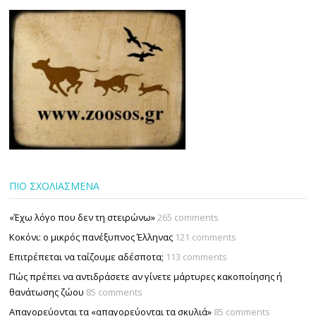
ΠΙΟ ΣΧΟΛΙΑΣΜΕΝΑ
«Έχω λόγο που δεν τη στειρώνω»
265 comments
Κοκόνι: ο μικρός πανέξυπνος Έλληνας
121 comments
Επιτρέπεται να ταΐζουµε αδέσποτα;
113 comments
Πώς πρέπει να αντιδράσετε αν γίνετε μάρτυρες κακοποίησης ή
θανάτωσης ζώου
85 comments
Απαγορεύονται τα «απαγορεύονται τα σκυλιά»
85 comments