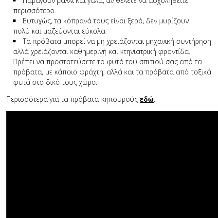
Παράγουν μαλλί και γάλα, αν θέλετε να ασχοληθείτε
περισσότερο.
Ευτυχώς, τα κόπρανά τους είναι ξερά, δεν μυρίζουν
πολύ και μαζεύονται εύκολα.
Τα πρόβατα μπορεί να μη χρειάζονται μηχανική συντήρηση
αλλά χρειάζονται καθημερινή και κτηνιατρική φροντίδα.
Πρέπει να προστατεύσετε τα φυτά του σπιτιού σας από τα
πρόβατα, με κάποιο φράχτη, αλλά και τα πρόβατα από τοξικά
φυτά στο δικό τους χώρο.
Περισσότερα για τα πρόβατα-κηπουρούς
εδώ
.