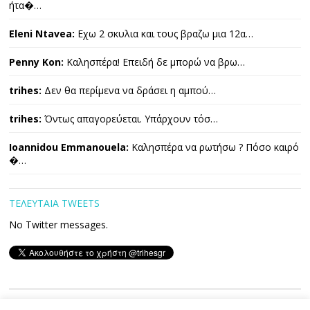
ήτα�…
Eleni Ntavea:
Εχω 2 σκυλια και τους βραζω μια 12α…
Penny Kon:
Καλησπέρα! Επειδή δε μπορώ να βρω…
trihes:
Δεν θα περίμενα να δράσει η αμπού…
trihes:
Όντως απαγορεύεται. Υπάρχουν τόσ…
Ioannidou Emmanouela:
Καλησπέρα να ρωτήσω ? Πόσο καιρό
�…
ΤΕΛΕΥΤΑΙΑ TWEETS
No Twitter messages.