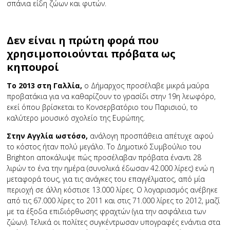
σπάνια είδη ζώων και φυτών.
Δεν είναι η πρώτη φορά που
χρησιμοποιούνται πρόβατα ως
κηπουροί
Το 2013 στη Γαλλία,
ο Δήμαρχος προσέλαβε μικρά μαύρα
προβατάκια για να καθαρίζουν το γρασίδι στην 19η λεωφόρο,
εκεί όπου βρίσκεται το Κονσερβατόριο του Παρισιού, το
καλύτερο μουσικό σχολείο της Ευρώπης.
Στην Αγγλία ωστόσο,
ανάλογη προσπάθεια απέτυχε αφού
το κόστος ήταν πολύ μεγάλο. Το Δημοτικό Συμβούλιο του
Brighton αποκάλυψε πώς προσέλαβαν πρόβατα έναντι 28
λιρών το ένα την ημέρα (συνολικά έδωσαν 42.000 λίρες) ενώ η
μεταφορά τους, για τις ανάγκες του επαγγέλματος, από μία
περιοχή σε άλλη κόστισε 13.000 λίρες. Ο λογαριασμός ανέβηκε
από τις 67.000 λίρες το 2011 και στις 71.000 λίρες το 2012, μαζί
με τα έξοδα επιδιόρθωσης φραχτών (για την ασφάλεια των
ζώων). Τελικά οι πολίτες συγκέντρωσαν υπογραφές ενάντια στα