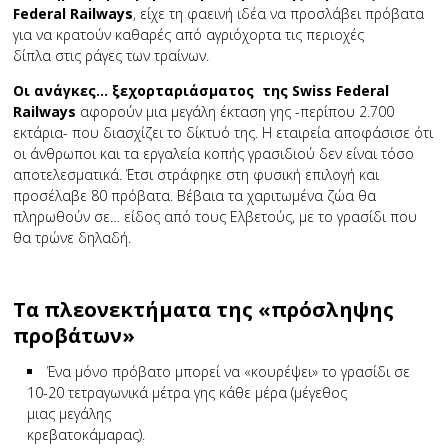
Federal Railways
, είχε τη φαεινή ιδέα να προσλάβει πρόβατα
για να κρατούν καθαρές από αγριόχορτα τις περιοχές
δίπλα στις ράγες των τραίνων.
Οι ανάγκες… ξεχορταριάσματος της Swiss Federal
Railways
αφορούν μια μεγάλη έκταση γης -περίπου 2.700
εκτάρια- που διασχίζει το δίκτυό της. Η εταιρεία αποφάσισε ότι
οι άνθρωποι και τα εργαλεία κοπής γρασιδιού δεν είναι τόσο
αποτελεσματικά. Έτσι στράφηκε στη φυσική επιλογή και
προσέλαβε 80 πρόβατα. Βέβαια τα χαριτωμένα ζώα θα
πληρωθούν σε… είδος από τους Ελβετούς, με το γρασίδι που
θα τρώνε δηλαδή.
Τα πλεονεκτήματα της «πρόσληψης
προβάτων»
Ένα μόνο πρόβατο μπορεί να «κουρέψει» το γρασίδι σε
10-20 τετραγωνικά μέτρα γης κάθε μέρα (μέγεθος
μιας μεγάλης
κρεβατοκάμαρας).