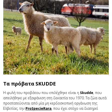
Τα πρόβατα SKUDDE
Η φυλή του προβάτου που επιλέχθηκε είναι η
Skudde
, που
απειλήθηκε με εξαφάνιση στη δεκαετία του 1970. Τα ζώα αυτά
προστατεύονται από μία μη κερδοσκοπική οργάνωση της
Ελβετίας, την
ProSpecieRara
, που έχει στόχο να διατηρεί