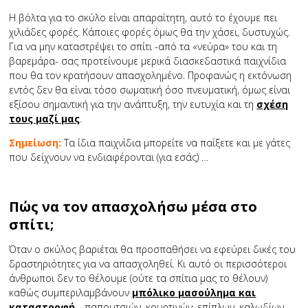
Η βόλτα για το σκύλο είναι απαραίτητη, αυτό το έχουμε πει
χιλιάδες φορές. Κάποιες φορές όμως θα την χάσει, δυστυχώς.
Για να μην καταστρέψει το σπίτι -από τα «νεύρα» του και τη
βαρεμάρα- σας προτείνουμε μερικά διασκεδαστικά παιχνίδια
που θα τον κρατήσουν απασχολημένο. Προφανώς η εκτόνωση
εντός δεν θα είναι τόσο σωματική όσο πνευματική, όμως είναι
εξίσου σημαντική για την ανάπτυξη, την ευτυχία και τη
σχέση
τους μαζί μας
.
Σημείωση:
Τα ίδια παιχνίδια μπορείτε να παίξετε και με γάτες
που δείχνουν να ενδιαφέρονται (για εσάς) …
Πώς να τον απασχολήσω μέσα στο
σπίτι;
Όταν ο σκύλος βαριέται θα προσπαθήσει να εφεύρει δικές του
δραστηριότητες για να απασχοληθεί. Κι αυτό οι περισσότεροι
άνθρωποι δεν το θέλουμε (ούτε τα σπίτια μας το θέλουν)
καθώς συμπεριλαμβάνουν
μπόλικο μασούλημα και
καταστροφή
… παπουτσιών, κουρτινών, επίπλων, καλωδίων,