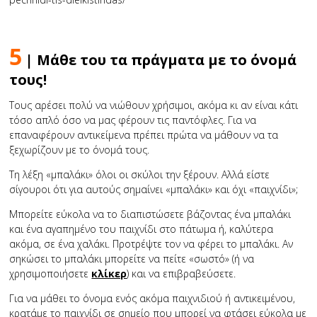
5
| Μάθε του τα πράγματα με το όνομά
τους!
Τους αρέσει πολύ να νιώθουν χρήσιμοι, ακόμα κι αν είναι κάτι
τόσο απλό όσο να μας φέρουν τις παντόφλες. Για να
επαναφέρουν αντικείμενα πρέπει πρώτα να μάθουν να τα
ξεχωρίζουν με το όνομά τους.
Τη λέξη «μπαλάκι» όλοι οι σκύλοι την ξέρουν. Αλλά είστε
σίγουροι ότι για αυτούς σημαίνει «μπαλάκι» και όχι «παιχνίδι»;
Μπορείτε εύκολα να το διαπιστώσετε βάζοντας ένα μπαλάκι
και ένα αγαπημένο του παιχνίδι στο πάτωμα ή, καλύτερα
ακόμα, σε ένα χαλάκι. Προτρέψτε τον να φέρει το μπαλάκι. Αν
σηκώσει το μπαλάκι μπορείτε να πείτε «σωστό» (ή να
χρησιμοποιήσετε
κλίκερ
) και να επιβραβεύσετε.
Για να μάθει το όνομα ενός ακόμα παιχνιδιού ή αντικειμένου,
κρατάμε το παιχνίδι σε σημείο που μπορεί να φτάσει εύκολα με