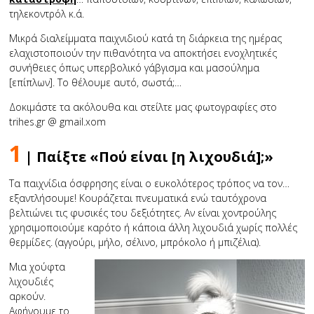
τηλεκοντρόλ κ.ά.
Μικρά διαλείμματα παιχνιδιού κατά τη διάρκεια της ημέρας
ελαχιστοποιούν την πιθανότητα να αποκτήσει ενοχλητικές
συνήθειες όπως υπερβολικό γάβγισμα και μασούλημα
[επίπλων]. Το θέλουμε αυτό, σωστά;…
Δοκιμάστε τα ακόλουθα και στείλτε μας φωτογραφίες στο
trihes.gr @ gmail.xom
1
| Παίξτε «Πού είναι [η λιχουδιά];»
Τα παιχνίδια όσφρησης είναι ο ευκολότερος τρόπος να τον…
εξαντλήσουμε! Κουράζεται πνευματικά ενώ ταυτόχρονα
βελτιώνει τις φυσικές του δεξιότητες. Αν είναι χοντρούλης
χρησιμοποιούμε καρότο ή κάποια άλλη λιχουδιά χωρίς πολλές
θερμίδες. (αγγούρι, μήλο, σέλινο, μπρόκολο ή μπιζέλια).
Μια χούφτα
λιχουδιές
αρκούν.
Αφήνουμε το