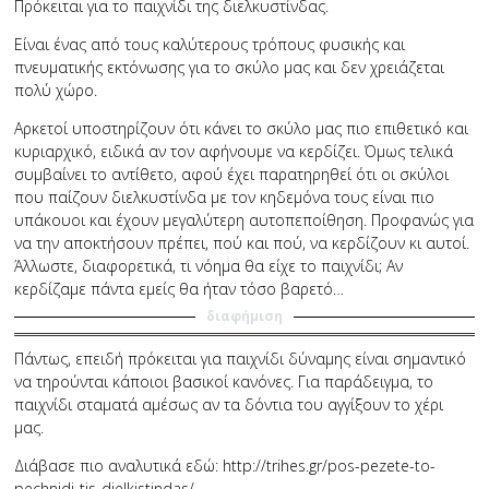
Πρόκειται για το παιχνίδι της διελκυστίνδας.
Είναι ένας από τους καλύτερους τρόπους φυσικής και
πνευματικής εκτόνωσης για το σκύλο μας και δεν χρειάζεται
πολύ χώρο.
Αρκετοί υποστηρίζουν ότι κάνει το σκύλο μας πιο επιθετικό και
κυριαρχικό, ειδικά αν τον αφήνουμε να κερδίζει. Όμως τελικά
συμβαίνει το αντίθετο, αφού έχει παρατηρηθεί ότι οι σκύλοι
που παίζουν διελκυστίνδα με τον κηδεμόνα τους είναι πιο
υπάκουοι και έχουν μεγαλύτερη αυτοπεποίθηση. Προφανώς για
να την αποκτήσουν πρέπει, πού και πού, να κερδίζουν κι αυτοί.
Άλλωστε, διαφορετικά, τι νόημα θα είχε το παιχνίδι; Αν
κερδίζαμε πάντα εμείς θα ήταν τόσο βαρετό…
διαφήμιση
Πάντως, επειδή πρόκειται για παιχνίδι δύναμης είναι σημαντικό
να τηρούνται κάποιοι βασικοί κανόνες. Για παράδειγμα, το
παιχνίδι σταματά αμέσως αν τα δόντια του αγγίξουν το χέρι
μας.
Διάβασε πιο αναλυτικά εδώ: http://trihes.gr/pos-pezete-to-
pechnidi-tis-dielkistindas/