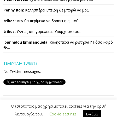
Penny Kon:
Καλησπέρα! Επειδή δε μπορώ να βρω…
trihes:
Δεν θα περίμενα να δράσει η αμπού…
trihes:
Όντως απαγορεύεται. Υπάρχουν τόσ…
Ioannidou Emmanouela:
Καλησπέρα να ρωτήσω ? Πόσο καιρό
�…
ΤΕΛΕΥΤΑΙΑ TWEETS
No Twitter messages.
Copyright © 2026 ΤΡΙΧΕΣ. All Rights Reserved.
Ο ιστότοπός μας χρησιμοποιεί cookies για την ορθή
λειτουργία του.
Cookie settings
Εντάξει
Developed By -|
PVS
|-
Designed by