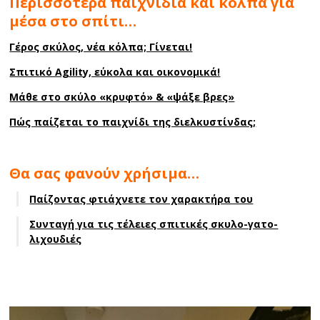
Περισσότερα παιχνίδια και κόλπα για
μέσα στο σπίτι…
Γέρος σκύλος, νέα κόλπα; Γίνεται!
Σπιτικό Agility, εύκολα και οικονομικά!
Μάθε στο σκύλο «κρυφτό» & «ψάξε βρες»
Πώς παίζεται το παιχνίδι της διελκυστίνδας;
Θα σας φανούν χρήσιμα…
Παίζοντας φτιάχνετε τον χαρακτήρα του
Συνταγή για τις τέλειες σπιτικές σκυλο-γατο-
λιχουδιές