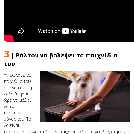
3
| Βάλτον να βολέψει τα παιχνίδια
του
Αν φυλάμε τα
παιχνίδια του
σε ένα κουτί ή
καλάθι, ήρθε η
ώρα να μάθει
να τα
τακτοποιεί
μόνος του. Το
να είναι
τακτικός δεν είναι απλά ένα παιχνίδι αλλά μια νέα δεξιότητα για