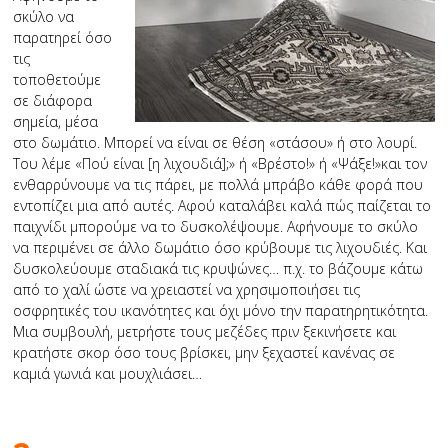
σκύλο να
παρατηρεί όσο
τις
τοποθετούμε
σε διάφορα
σημεία, μέσα
στο δωμάτιο. Μπορεί να είναι σε θέση «στάσου» ή στο λουρί.
Του λέμε «Πού είναι [η λιχουδιά];» ή «Βρέστο!» ή «Ψάξε!»και τον
ενθαρρύνουμε να τις πάρει, με πολλά μπράβο κάθε φορά που
εντοπίζει μια από αυτές. Αφού καταλάβει καλά πώς παίζεται το
παιχνίδι μπορούμε να το δυσκολέψουμε. Αφήνουμε το σκύλο
να περιμένει σε άλλο δωμάτιο όσο κρύβουμε τις λιχουδιές. Και
δυσκολεύουμε σταδιακά τις κρυψώνες… π.χ. το βάζουμε κάτω
από το χαλί ώστε να χρειαστεί να χρησιμοποιήσει τις
οσφρητικές του ικανότητες και όχι μόνο την παρατηρητικότητα.
Μια συμβουλή, μετρήστε τους μεζέδες πριν ξεκινήσετε και
κρατήστε σκορ όσο τους βρίσκει, μην ξεχαστεί κανένας σε
καμιά γωνιά και μουχλιάσει…