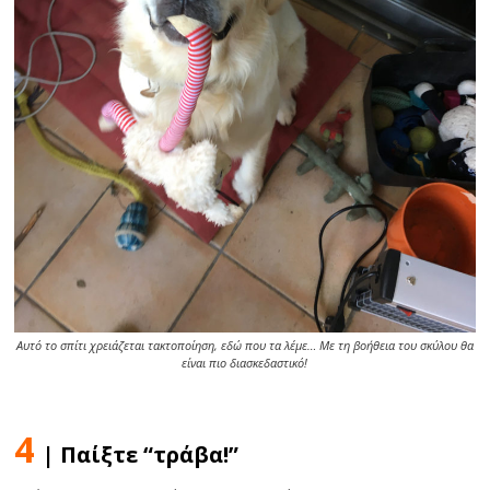
Αυτό το σπίτι χρειάζεται τακτοποίηση, εδώ που τα λέμε… Με τη βοήθεια του σκύλου θα
είναι πιο διασκεδαστικό!
4
| Παίξτε “τράβα!”