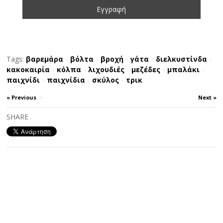
Tags:
βαρεμάρα
βόλτα
βροχή
γάτα
διελκυστίνδα
×
×
×
×
×
κακοκαιρία
κόλπα
λιχουδιές
μεζέδες
μπαλάκι
×
×
×
×
×
παιχνίδι
παιχνίδια
σκύλος
τρικ
×
×
×
« Previous
×
Next »
SHARE