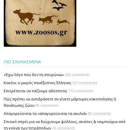
ΠΙΟ ΣΧΟΛΙΑΣΜΕΝΑ
«Έχω λόγο που δεν τη στειρώνω»
265 comments
Κοκόνι: ο μικρός πανέξυπνος Έλληνας
121 comments
Επιτρέπεται να ταΐζουµε αδέσποτα;
113 comments
Πώς πρέπει να αντιδράσετε αν γίνετε μάρτυρες κακοποίησης ή
θανάτωσης ζώου
85 comments
Απαγορεύονται τα «απαγορεύονται τα σκυλιά»
85 comments
Σπιτικό σπρέι για να διώχνουμε ψύλλους, σκνίπες & τσιμπούρια από
τη γούνα των τετράποδων
76 comments