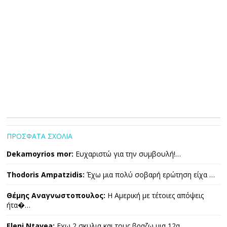
ΠΡΟΣΦΑΤΑ ΣΧΟΛΙΑ
Dekamoyrios mor:
Ευχαριστώ για την συμβουλή!…
Thodoris Ampatzidis:
Έχω μια πολύ σοβαρή ερώτηση είχα …
Θέμης Αναγνωστοπουλος:
Η Αμερική με τέτοιες απόψεις
ήτα�…
Eleni Ntavea:
Εχω 2 σκυλια και τους βραζω μια 12α…