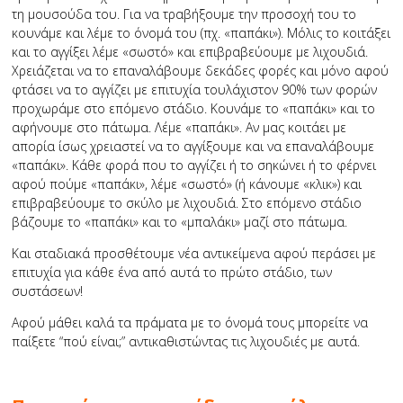
τη μουσούδα του. Για να τραβήξουμε την προσοχή του το
κουνάμε και λέμε το όνομά του (πχ. «παπάκι»). Μόλις το κοιτάξει
και το αγγίξει λέμε «σωστό» και επιβραβεύουμε με λιχουδιά.
Χρειάζεται να το επαναλάβουμε δεκάδες φορές και μόνο αφού
φτάσει να το αγγίζει με επιτυχία τουλάχιστον 90% των φορών
προχωράμε στο επόμενο στάδιο. Κουνάμε το «παπάκι» και το
αφήνουμε στο πάτωμα. Λέμε «παπάκι». Αν μας κοιτάει με
απορία ίσως χρειαστεί να το αγγίξουμε και να επαναλάβουμε
«παπάκι». Κάθε φορά που το αγγίζει ή το σηκώνει ή το φέρνει
αφού πούμε «παπάκι», λέμε «σωστό» (ή κάνουμε «κλικ») και
επιβραβεύουμε το σκύλο με λιχουδιά. Στο επόμενο στάδιο
βάζουμε το «παπάκι» και το «μπαλάκι» μαζί στο πάτωμα.
Και σταδιακά προσθέτουμε νέα αντικείμενα αφού περάσει με
επιτυχία για κάθε ένα από αυτά το πρώτο στάδιο, των
συστάσεων!
Αφού μάθει καλά τα πράματα με το όνομά τους μπορείτε να
παίξετε “πού είναι;” αντικαθιστώντας τις λιχουδιές με αυτά.