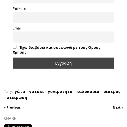
Επίθετο
Email
Έχω διαβάσει και συμφωνώ με τους Όρους
Χρήσης
Tags:
γάτα
γατάκι
γονιμότητα
καλοκαρία
οίστρος
×
×
×
×
στείρωση
×
« Previous
×
Next »
SHARE