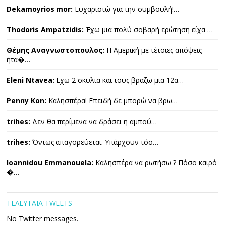
Dekamoyrios mor:
Ευχαριστώ για την συμβουλή!…
Thodoris Ampatzidis:
Έχω μια πολύ σοβαρή ερώτηση είχα …
Θέμης Αναγνωστοπουλος:
Η Αμερική με τέτοιες απόψεις
ήτα�…
Eleni Ntavea:
Εχω 2 σκυλια και τους βραζω μια 12α…
Penny Kon:
Καλησπέρα! Επειδή δε μπορώ να βρω…
trihes:
Δεν θα περίμενα να δράσει η αμπού…
trihes:
Όντως απαγορεύεται. Υπάρχουν τόσ…
Ioannidou Emmanouela:
Καλησπέρα να ρωτήσω ? Πόσο καιρό
�…
ΤΕΛΕΥΤΑΙΑ TWEETS
No Twitter messages.