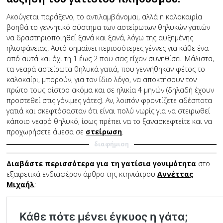
Ακούγεται παράξενο, το αντιλαμβάνομαι, αλλά η καλοκαιρία
βοηθά το γεννητικό σύστημα των αστείρωτων θηλυκών γατιών
να δραστηριοποιηθεί ξανά και ξανά, λόγω της αυξημένης
ηλιοφάνειας. Αυτό σημαίνει περισσότερες γέννες για κάθε ένα
από αυτά και όχι τη 1 έως 2 που σας είχαν συνηθίσει. Μάλιστα,
τα νεαρά αστείρωτα θηλυκά γατιά, που γεννήθηκαν φέτος το
καλοκαίρι, μπορούν, για τον ίδιο λόγο, να αποκτήσουν τον
πρώτο τους οίστρο ακόμα και σε ηλικία 4 μηνών (δηλαδή έχουν
προστεθεί στις γόνιμες γάτες). Αν, λοιπόν φροντίζετε αδέσποτα
γατιά και σκεφτόσασταν ότι είναι πολύ νωρίς για να στειρωθεί
κάποιο νεαρό θηλυκό, ίσως πρέπει να το ξανασκεφτείτε και να
προχωρήσετε άμεσα σε
στείρωση
.
διαφήμιση
Διαβάστε περισσότερα για τη γατίσια γονιμότητα
στο
εξαιρετικά ενδιαφέρον άρθρο της κτηνιάτρου
Αννέττας
Μιχαήλ
: