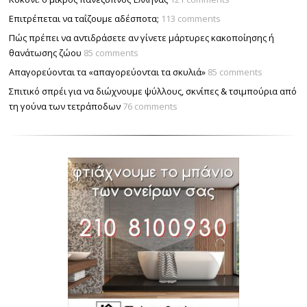
Επιτρέπεται να ταΐζουµε αδέσποτα;
113 comments
Πώς πρέπει να αντιδράσετε αν γίνετε μάρτυρες κακοποίησης ή
θανάτωσης ζώου
85 comments
Απαγορεύονται τα «απαγορεύονται τα σκυλιά»
85 comments
Σπιτικό σπρέι για να διώχνουμε ψύλλους, σκνίπες & τσιμπούρια από
τη γούνα των τετράποδων
76 comments