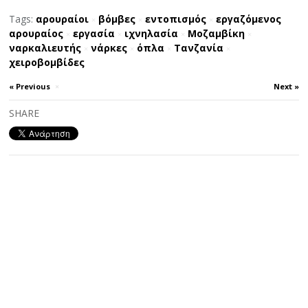
Tags:
αρουραίοι
βόμβες
εντοπισμός
εργαζόμενος
×
×
×
αρουραίος
εργασία
ιχνηλασία
Μοζαμβίκη
×
×
×
×
ναρκαλιευτής
νάρκες
όπλα
Τανζανία
×
×
×
×
χειροβομβίδες
« Previous
×
Next »
SHARE