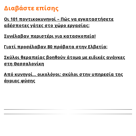
Διαβάστε επίσης
Οι 101 ποντικοκυνηγοί – Πώς να εγκαταστήσετε
αδέσποτες γάτες στο χώρο εργασίας;
Συνέλαβαν περιστέρι για κατασκοπεία!
Γιατί προσέλαβαν 80 πρόβατα στην Ελβετία;
Σκύλοι θεραπείας βοηθούν άτομα με ειδικές ανάγκες
στη Θεσσαλονίκη
Από κυνηγοί… οικολόγοι: σκύλοι στην υπηρεσία της
άγριας φύσης