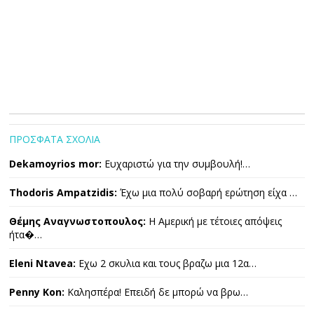
ΠΡΟΣΦΑΤΑ ΣΧΟΛΙΑ
Dekamoyrios mor:
Ευχαριστώ για την συμβουλή!…
Thodoris Ampatzidis:
Έχω μια πολύ σοβαρή ερώτηση είχα …
Θέμης Αναγνωστοπουλος:
Η Αμερική με τέτοιες απόψεις
ήτα�…
Eleni Ntavea:
Εχω 2 σκυλια και τους βραζω μια 12α…
Penny Kon:
Καλησπέρα! Επειδή δε μπορώ να βρω…