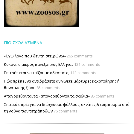
ΠΙΟ ΣΧΟΛΙΑΣΜΕΝΑ
«Έχω λόγο που δεν τη στειρώνω»
265 comments
Κοκόνι: ο μικρός πανέξυπνος Έλληνας
121 comments
Επιτρέπεται να ταΐζουµε αδέσποτα;
113 comments
Πώς πρέπει να αντιδράσετε αν γίνετε μάρτυρες κακοποίησης ή
θανάτωσης ζώου
85 comments
Απαγορεύονται τα «απαγορεύονται τα σκυλιά»
85 comments
Σπιτικό σπρέι για να διώχνουμε ψύλλους, σκνίπες & τσιμπούρια από
τη γούνα των τετράποδων
76 comments