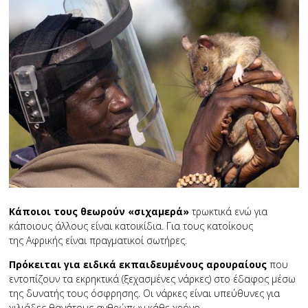
Κάποιοι τους θεωρούν «σιχαμερά»
τρωκτικά ενώ για
κάποιους άλλους είναι κατοικίδια. Για τους κατοίκους
της Αφρικής είναι πραγματικοί σωτήρες.
Πρόκειται για ειδικά εκπαιδευμένους αρουραίους
που
εντοπίζουν τα εκρηκτικά (ξεχασμένες νάρκες) στο έδαφος μέσω
της δυνατής τους όσφρησης. Οι νάρκες είναι υπεύθυνες για
χιλιάδες θανάτους ανθρώπων κάθε χρόνο.