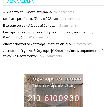
ΠΙΟ ΣΧΟΛΙΑΣΜΕΝΑ
«Έχω λόγο που δεν τη στειρώνω»
265 comments
Κοκόνι: ο μικρός πανέξυπνος Έλληνας
121 comments
Επιτρέπεται να ταΐζουµε αδέσποτα;
113 comments
Πώς πρέπει να αντιδράσετε αν γίνετε μάρτυρες κακοποίησης ή
θανάτωσης ζώου
85 comments
Απαγορεύονται τα «απαγορεύονται τα σκυλιά»
85 comments
Σπιτικό σπρέι για να διώχνουμε ψύλλους, σκνίπες & τσιμπούρια από
τη γούνα των τετράποδων
76 comments