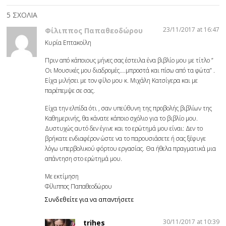
5 ΣΧΟΛΙΑ
23/11/2017 at 16:47
Φίλιππος Παπαθεοδώρου
Κυρία Επτακοίλη
Πριν από κάποιους μήνες σας έστειλα ένα βιβλίο μου με τίτλο ”
Οι Μουσικές μου διαδρομές….μπροστά και πίσω από τα φώτα” .
Είχα μιλήσει με τον φίλο μου κ. Μιχάλη Κατσίγερα και με
παρέπεμψε σε σας.
Είχα την ελπίδα ότι , σαν υπεύθυνη της προβολής βιβλίων της
Καθημερινής, θα κάνατε κάποιο σχόλιο για το βιβλίο μου.
Δυστυχώς αυτό δεν έγινε και το ερώτημά μου είναι: Δεν το
βρήκατε ενδιαφέρον ώστε να το παρουσιάσετε ή σας ξέφυγε
λόγω υπερβολικού φόρτου εργασίας. Θα ήθελα πραγματικά μια
απάντηση στο ερώτημά μου.
Με εκτίμηση
Φίλιππος Παπαθεοδώρου
Συνδεθείτε για να απαντήσετε
30/11/2017 at 10:39
trihes