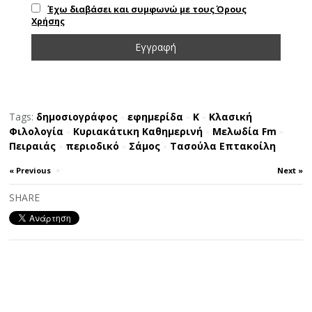
Έχω διαβάσει και συμφωνώ με τους Όρους
Χρήσης
Tags:
δημοσιογράφος
εφημερίδα
Κ
Κλασική
×
×
×
Φιλολογία
Κυριακάτικη Καθημερινή
Μελωδία Fm
×
×
×
Πειραιάς
περιοδικό
Σάμος
Τασούλα Επτακοίλη
×
×
×
« Previous
×
Next »
SHARE