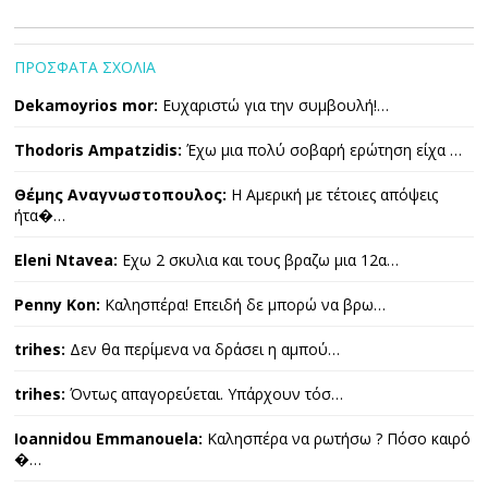
ΠΡΟΣΦΑΤΑ ΣΧΟΛΙΑ
Dekamoyrios mor:
Ευχαριστώ για την συμβουλή!…
Thodoris Ampatzidis:
Έχω μια πολύ σοβαρή ερώτηση είχα …
Θέμης Αναγνωστοπουλος:
Η Αμερική με τέτοιες απόψεις
ήτα�…
Eleni Ntavea:
Εχω 2 σκυλια και τους βραζω μια 12α…
Penny Kon:
Καλησπέρα! Επειδή δε μπορώ να βρω…
trihes:
Δεν θα περίμενα να δράσει η αμπού…
trihes:
Όντως απαγορεύεται. Υπάρχουν τόσ…
Ioannidou Emmanouela:
Καλησπέρα να ρωτήσω ? Πόσο καιρό
�…