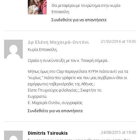
Θα μεταφέρουμε το ερώτημα στην κυρία
Επτακοίλη.
Συνδεθείτε για να απαντήσετε
21/02/2016 at 19:35
Δρ Ελένη Μαχαιρά-Οντόνι
Kυρία Επτακοίλη,
Ωραία η συνεύντευξη με τον κ. Τσακρή σήμερα.
Μήπως όμως στο Clap παραγγείλατε ΚΥΡΙΑ πιάτα αντί για τα
“κυρίως ” πιάτα που γράφετε και που μας σερβίρουν όλοι οι
(αμόρφωτοι) ταβερνιάρηδες της Αθήνας ;
Είστε Πτυχιούχος φιλολογίας:;; Σκεφτήτε το.
Ευχαριστώ.
E. Μαχαιρά-Οντόνι, συγγραφέας
Συνδεθείτε για να απαντήσετε
24/08/2015 at 19:40
Dimitris Tsiroukis