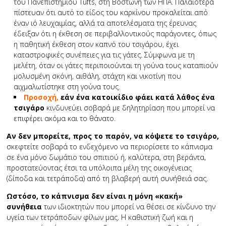
του Πανεπιστημίου Tufts, στη Βοστώνη των ΗΠΑ. Παλαιότερα
πίστευαν ότι αυτό το είδος του καρκίνου προκαλείται από
έναν ιό λευχαιμίας, αλλά τα αποτελέσματα της έρευνας
έδειξαν ότι η έκθεση σε περιβαλλοντικούς παράγοντες, όπως
η παθητική έκθεση στον καπνό του τσιγάρου, έχει
καταστροφικές συνέπειες για τις γάτες. Σύμφωνα με τη
μελέτη, όταν οι γάτες περιποιούνται τη γούνα τους καταπιούν
μολυσμένη σκόνη, αιθάλη, στάχτη και νικοτίνη που
αιχμαλωτίστηκε στη γούνα τους.
Προσοχή,
εάν ένα κατοικίδιο φάει κατά λάθος ένα
τσιγάρο
κινδυνεύει σοβαρά με δηλητηρίαση που μπορεί να
επιφέρει ακόμα και το θάνατο.
Αν δεν μπορείτε, προς το παρόν, να κόψετε το τσιγάρο,
σκεφτείτε σοβαρά το ενδεχόμενο να περιορίσετε το κάπνισμα
σε ένα μόνο δωμάτιο του σπιτιού ή, καλύτερα, στη βεράντα,
προστατεύοντας έτσι τα υπόλοιπα μέλη της οικογένειας
(δίποδα και τετράποδα) από τη βλαβερή αυτή συνήθειά σας.
Ωστόσο, το κάπνισμα δεν είναι η μόνη «κακή»
συνήθεια
των ιδιοκτητών που μπορεί να θέσει σε κίνδυνο την
υγεία των τετράποδων φίλων μας. Η καθιστική ζωή και η