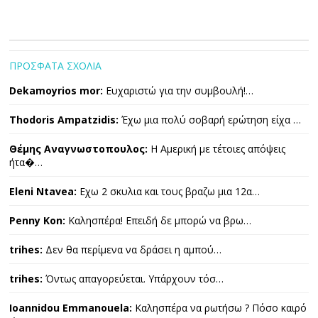
ΠΡΟΣΦΑΤΑ ΣΧΟΛΙΑ
Dekamoyrios mor:
Ευχαριστώ για την συμβουλή!…
Thodoris Ampatzidis:
Έχω μια πολύ σοβαρή ερώτηση είχα …
Θέμης Αναγνωστοπουλος:
Η Αμερική με τέτοιες απόψεις
ήτα�…
Eleni Ntavea:
Εχω 2 σκυλια και τους βραζω μια 12α…
Penny Kon:
Καλησπέρα! Επειδή δε μπορώ να βρω…
trihes:
Δεν θα περίμενα να δράσει η αμπού…
trihes:
Όντως απαγορεύεται. Υπάρχουν τόσ…
Ioannidou Emmanouela:
Καλησπέρα να ρωτήσω ? Πόσο καιρό