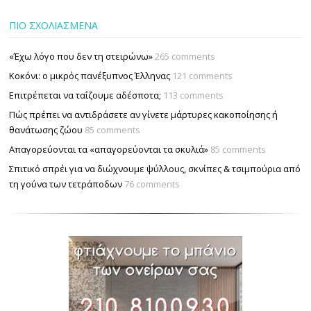
ΠΙΟ ΣΧΟΛΙΑΣΜΕΝΑ
«Έχω λόγο που δεν τη στειρώνω»
265 comments
Κοκόνι: ο μικρός πανέξυπνος Έλληνας
121 comments
Επιτρέπεται να ταΐζουµε αδέσποτα;
113 comments
Πώς πρέπει να αντιδράσετε αν γίνετε μάρτυρες κακοποίησης ή
θανάτωσης ζώου
85 comments
Απαγορεύονται τα «απαγορεύονται τα σκυλιά»
85 comments
Σπιτικό σπρέι για να διώχνουμε ψύλλους, σκνίπες & τσιμπούρια από
τη γούνα των τετράποδων
76 comments