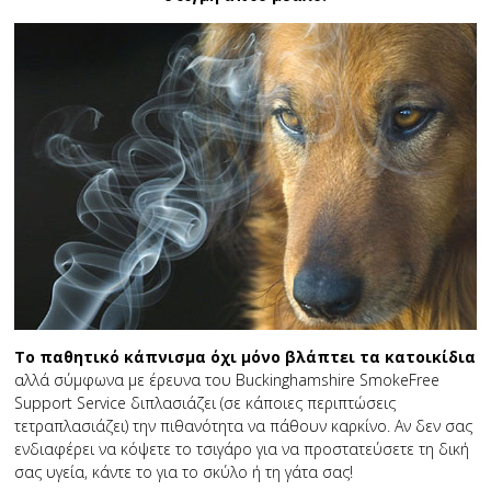
Το παθητικό κάπνισμα όχι μόνο βλάπτει τα κατοικίδια
αλλά σύμφωνα με έρευνα του Buckinghamshire SmokeFree
Support Service διπλασιάζει (σε κάποιες περιπτώσεις
τετραπλασιάζει) την πιθανότητα να πάθουν καρκίνο. Αν δεν σας
ενδιαφέρει να κόψετε το τσιγάρο για να προστατεύσετε τη δική
σας υγεία, κάντε το για το σκύλο ή τη γάτα σας!