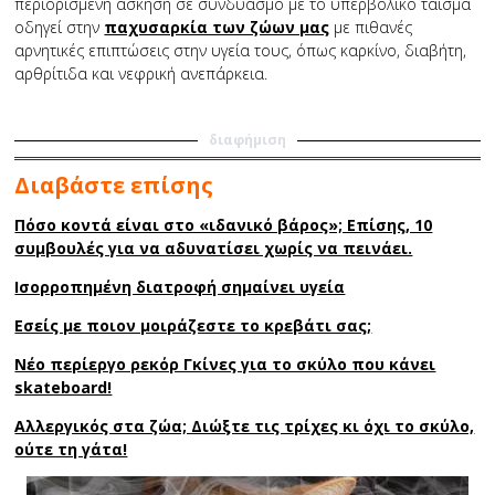
περιορισμένη άσκηση σε συνδυασμό με το υπερβολικό τάισμα
οδηγεί στην
παχυσαρκία των ζώων μας
με πιθανές
αρνητικές επιπτώσεις στην υγεία τους, όπως καρκίνο, διαβήτη,
αρθρίτιδα και νεφρική ανεπάρκεια.
διαφήμιση
Διαβάστε επίσης
Πόσο κοντά είναι στο «ιδανικό βάρος»; Επίσης, 10
συμβουλές για να αδυνατίσει χωρίς να πεινάει.
Ισορροπημένη διατροφή σημαίνει υγεία
Εσείς με ποιον μοιράζεστε το κρεβάτι σας;
Νέο περίεργο ρεκόρ Γκίνες για το σκύλο που κάνει
skateboard!
Αλλεργικός στα ζώα; Διώξτε τις τρίχες κι όχι το σκύλο,
ούτε τη γάτα!