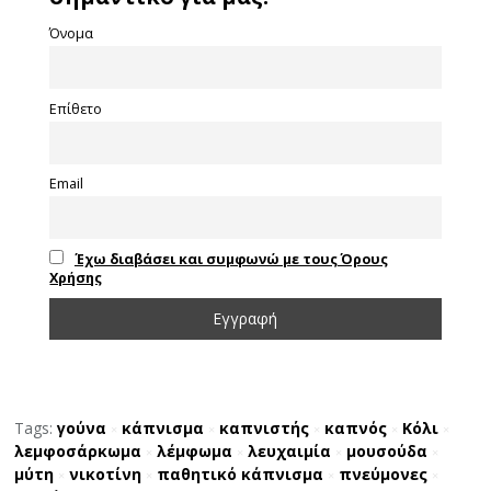
Όνομα
Επίθετο
Email
Έχω διαβάσει και συμφωνώ με τους Όρους
Χρήσης
Tags:
γούνα
κάπνισμα
καπνιστής
καπνός
Κόλι
×
×
×
×
×
λεμφοσάρκωμα
λέμφωμα
λευχαιμία
μουσούδα
×
×
×
×
μύτη
νικοτίνη
παθητικό κάπνισμα
πνεύμονες
×
×
×
×