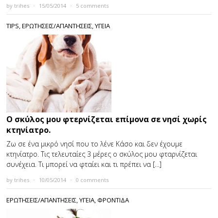
by
trihes
×
15/05/2014
×
5 comments
TIPS
,
ΕΡΩΤΗΣΕΙΣ/ΑΠΑΝΤΗΣΕΙΣ
,
ΥΓΕΙΑ
Ο σκύλος μου φτερνίζεται επίμονα σε νησί χωρίς
κτηνίατρο.
Ζω σε ένα μικρό νησί που το λένε Κάσο και δεν έχουμε
κτηνίατρο. Τις τελευταίες 3 μέρες ο σκύλος μου φταρνίζεται
συνέχεια. Τι μπορεί να φταίει και τι πρέπει να […]
by
trihes
×
10/05/2014
×
0 comments
ΕΡΩΤΗΣΕΙΣ/ΑΠΑΝΤΗΣΕΙΣ
,
ΥΓΕΙΑ
,
ΦΡΟΝΤΙΔΑ