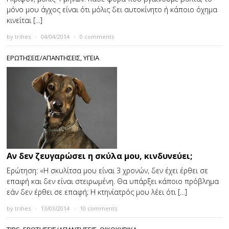
μόνο μου άγχος είναι ότι μόλις δει αυτοκίνητο ή κάποιο όχημα
κινείται […]
by
trihes
×
04/04/2014
×
0 comments
ΕΡΩΤΗΣΕΙΣ/ΑΠΑΝΤΗΣΕΙΣ
,
ΥΓΕΙΑ
Αν δεν ζευγαρώσει η σκύλα μου, κινδυνεύει;
Ερώτηση: «Η σκυλίτσα μου είναι 3 χρονών, δεν έχει έρθει σε
επαφή και δεν είναι στειρωμένη. Θα υπάρξει κάποιο πρόβλημα
εάν δεν έρθει σε επαφή; Η κτηνίατρός μου λέει ότι […]
by
trihes
×
13/03/2014
×
10 comments