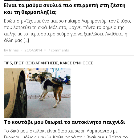
Είναι τα μαύρα σκυλιά πιο επιρρεπή στη ζέστη
και τη θερμοπληξία;
Ερώτηση: «Έχουμε ένα μαύρο ημίαιμο Λαμπραντόρ, τον Σπύρο,
που λατρεύει τη σκιά. Μάλιστα, ψάχνει πάντα το σημείο της
αυλής με το περισσότερο ρεύμα για να ξαπλώσει. Αντίθετα, η
άλλη μας […]
by
trihes
×
26/04/2014
×
7 comments
TIPS
,
ΕΡΩΤΗΣΕΙΣ/ΑΠΑΝΤΗΣΕΙΣ
,
ΚΑΚΕΣ ΣΥΝΗΘΕΙΕΣ
Το κουτάβι μου θεωρεί το αυτοκίνητο παιχνίδι
Το δικό μου σκυλάκι είναι διασταύρωση Λαμπραντόρ με
Γκριφόν, μόλις 4 μηνών. Κάθε φορά που βγαίνουμε βόλτα, το