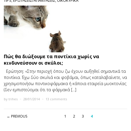
TIPS
,
ΕΡΩΤΗΣΕΙΣ/ΑΠΑΝΤΗΣΕΙΣ
,
ΟΙΚΟΚΥΡΙΚΑ
Πώς θα διώξουμε τα ποντίκια χωρίς να
κινδυνεύσουν οι σκύλοι;
Ερώτηση: «Στην περιοχή όπου ζω έχουν αυξηθεί σημαντικά τα
ποντίκια. Έχω δύο σκυλιά και φοβάμαι, όπως καταλαβαίνετε, να
χρησιμοποιήσω ποντικοφάρµακα ή κάποια εταιρεία µυοκτονίας
(δεν εμπιστεύομαι ότι τα φάρμακά […]
by
trihes
×
28/01/2014
×
13 comments
← PREVIOUS
1
2
3
4