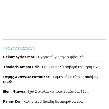
ΠΡΟΣΦΑΤΑ ΣΧΟΛΙΑ
Dekamoyrios mor:
Ευχαριστώ για την συμβουλή!…
Thodoris Ampatzidis:
Έχω μια πολύ σοβαρή ερώτηση είχα …
Θέμης Αναγνωστοπουλος:
Η Αμερική με τέτοιες απόψεις
ήτα�…
Eleni Ntavea:
Εχω 2 σκυλια και τους βραζω μια 12α…
Penny Kon:
Καλησπέρα! Επειδή δε μπορώ να βρω…