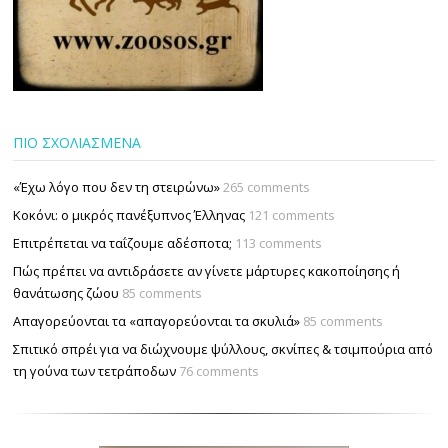
ΠΙΟ ΣΧΟΛΙΑΣΜΕΝΑ
«Έχω λόγο που δεν τη στειρώνω»
265 comments
Κοκόνι: ο μικρός πανέξυπνος Έλληνας
121 comments
Επιτρέπεται να ταΐζουµε αδέσποτα;
113 comments
Πώς πρέπει να αντιδράσετε αν γίνετε μάρτυρες κακοποίησης ή
θανάτωσης ζώου
85 comments
Απαγορεύονται τα «απαγορεύονται τα σκυλιά»
85 comments
Σπιτικό σπρέι για να διώχνουμε ψύλλους, σκνίπες & τσιμπούρια από
τη γούνα των τετράποδων
76 comments