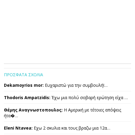
ΠΡΟΣΦΑΤΑ ΣΧΟΛΙΑ
Dekamoyrios mor:
Ευχαριστώ για την συμβουλή!…
Thodoris Ampatzidis:
Έχω μια πολύ σοβαρή ερώτηση είχα …
Θέμης Αναγνωστοπουλος:
Η Αμερική με τέτοιες απόψεις
ήτα�…
Eleni Ntavea:
Εχω 2 σκυλια και τους βραζω μια 12α…