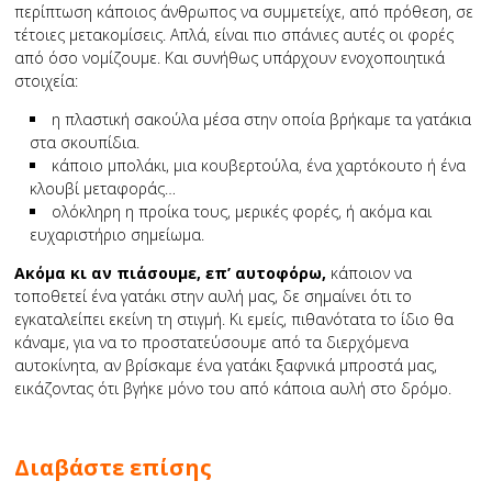
περίπτωση κάποιος άνθρωπος να συμμετείχε, από πρόθεση, σε
τέτοιες μετακομίσεις. Απλά, είναι πιο σπάνιες αυτές οι φορές
από όσο νομίζουμε. Και συνήθως υπάρχουν ενοχοποιητικά
στοιχεία:
η πλαστική σακούλα μέσα στην οποία βρήκαμε τα γατάκια
στα σκουπίδια.
κάποιο μπολάκι, μια κουβερτούλα, ένα χαρτόκουτο ή ένα
κλουβί μεταφοράς…
ολόκληρη η προίκα τους, μερικές φορές, ή ακόμα και
ευχαριστήριο σημείωμα.
Ακόμα κι αν πιάσουμε, επ’ αυτοφόρω,
κάποιον να
τοποθετεί ένα γατάκι στην αυλή μας, δε σημαίνει ότι το
εγκαταλείπει εκείνη τη στιγμή. Κι εμείς, πιθανότατα το ίδιο θα
κάναμε, για να το προστατεύσουμε από τα διερχόμενα
αυτοκίνητα, αν βρίσκαμε ένα γατάκι ξαφνικά μπροστά μας,
εικάζοντας ότι βγήκε μόνο του από κάποια αυλή στο δρόμο.
Διαβάστε επίσης