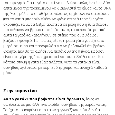
τους φαγητό. Για τη γάτα αρκεί να επιβιώσει μόλις ένα έως δύο
απ΄τα μωρά της προκειμένου να διαιωνιστεί το είδος και το DNA
της. Έτσι, μόλις τα αποθέματα γάλατος αρχίσουν να στερεύουν
(και τα γατιά μπορούν πλέον να φάνε στερεά τροφή) η γάτα
σκορπίζει τα μωρά δεξιά-αριστερά σε μέρη που η ίδια θεωρεί
πιο πιθανόν να βρουν τροφή. Για αυτό, τα περισσότερα από
αυτά τα γατάκια καταλήγουν σε στέκια που οι φιλόζωοι
βάζουμε φαγητό. Τις πρώτες μέρες η μαμά γάτα γυρίζει από
μωρό σε μωρό και παραφυλάει για να βεβαιωθεί ότι βρήκαν
φαγητό. Δεν θα τα αφήσει να πεθάνουν της πείνας, εφόσον
είναι στο χέρι της. Ίσως χρειαστεί να τους αλλάξει στέκι. Και
κάποια στιγμή η γάτα εξαφανίζεται. Αυτά τα γατάκια είναι
συνήθως υγιέστατα, με λαμπερό τρίχωμα και ανοιχτά καθαρά
μάτια.
Στην καραντίνα
Αν το γατάκι που βρήκατε είναι άρρωστο,
ίσως να
οφείλεται σε μια άλλη ενστικτώδη συνήθεια της μαμάς γάτας.
Το έχει απομακρύνει από τα υγιή, γνωρίζοντας ότι δεν θα