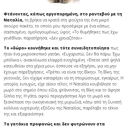
Φτάνοντας, κάπως αργοπορημένη, στο ραντεβού με τη
Ναταλία,
τη βρήκα να κρατά στη φούχτα της ένα μικρό
σκούρο πακέτο, το οποίο μου προσέφερε με ένα κάπως
σαστισμένο, ομολογουμένως, ύφος. «Το θυμήθηκες πως έχω
γενέθλια», παρατήρησα. «Δεν χρειαζόταν.»
Το «δώρο» κουνήθηκε και τότε συνειδητοποίησα
πως
ήταν ένα μικροσκοπικό γατάκι. «Ευχαριστώ, δεν θα πάρω. Έχω
μπόλικα.», ανακοίνωσα ελαφρά ενοχλημένη. «Έπεσε από ψηλά
κατευθείαν στα χέρια μου», έσπευσε να εξηγήσει, για να μην
έχουμε παρεξηγήσεις. «Πρέπει να είναι της Βίκης». Τη Βίκη, της
γειτονιάς, δεν είχαμε καταφέρει να τη στειρώσουμε, εγκαίρως. Η
ιστορία, ευτυχώς, είχε αίσιο τέλος. Η Ναταλία κουβάλησε το
μωρό στο σημείο όπου είδα, φτάνοντας, τη Βίκη και το άφησε
δίπλα της. Η γάτα, αφού περιεργάστηκε λίγο το μωρό και
ξεσκέπασε την οικογενειακή της μυρωδιά, κάτω από τη δυνατή
κολόνια νυχτερινής εξόδου της Ναταλίας, παρέλαβε το τέκνο
της και εξαφανίστηκε.
Τα γατάκια προφανώς και δεν φυτρώνουν στα