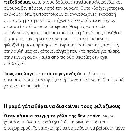
πεζοδρόμια,
ούτε στους δρόμους ταχείας κυκλοφορίας και
σίγουρα δεν πέφτουν από τον ουρανό. Ούτε «βρέχει γάτες και
σκύλους», όπως υποστηρίζουν οι αγγλοσάξονες (έκφραση
αντίστοιχη με τη δική μας «ρίχνει καρεκλοπόδαρα»). Έχουν
ακουστεί κατά καιρούς διάφορες θεωρίες για το πώς
καταλήγουν γατάκια στα πιο απίστευτα μέρη. Στους συνήθεις
ύποπτους, η κακή γειτόνισσα που -εκμεταλλευόμενη τη
φιλοζωία μας- παράτησε τα μωρά της αστείρωτης γάτας της
στην αυλή μας και κάποιοι αλήτες που «τα πετάνε για πλάκα
στην εθνική οδό». Καμία από τις δύο θεωρίες δεν έχει
αποδειχτεί.
Ίσως εκπλαγείτε από το γεγονός
ότι οι δύο πιο
συνηθισμένοι «μεταφορείς» νεαρών γατιών είναι η ίδια η μαμά
γάτα και τα αυτοκίνητα.
Η μαμά γάτα ξέρει να διακρίνει τους φιλόζωους
Όταν κάποια στιγμή το γάλα της δεν φτάνει
για να
χορτάσουν όλα τα μωρά έχει έρθει η σκληρή ώρα του
αποχωρισμού. Τα γατάκια πρέπει να μάθουν να βρίσκουν μόνα