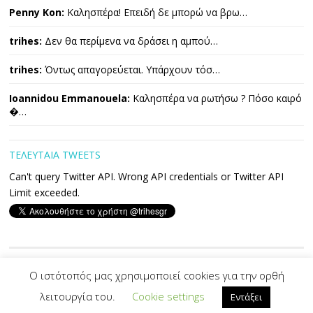
Penny Kon:
Καλησπέρα! Επειδή δε μπορώ να βρω…
trihes:
Δεν θα περίμενα να δράσει η αμπού…
trihes:
Όντως απαγορεύεται. Υπάρχουν τόσ…
Ioannidou Emmanouela:
Καλησπέρα να ρωτήσω ? Πόσο καιρό
�…
ΤΕΛΕΥΤΑΙΑ TWEETS
Can't query Twitter API. Wrong API credentials or Twitter API
Limit exceeded.
Copyright © 2026 ΤΡΙΧΕΣ. All Rights Reserved.
Ο ιστότοπός μας χρησιμοποιεί cookies για την ορθή
λειτουργία του.
Cookie settings
Εντάξει
Developed By -|
PVS
|-
Designed by