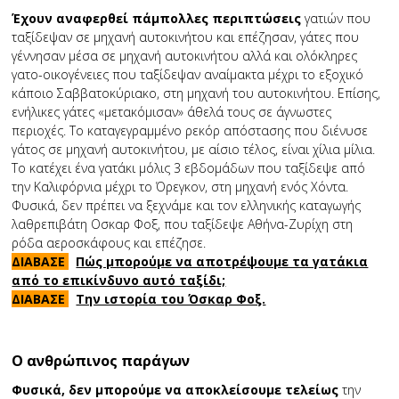
Έχουν αναφερθεί πάμπολλες περιπτώσεις
γατιών που
ταξίδεψαν σε μηχανή αυτοκινήτου και επέζησαν, γάτες που
γέννησαν μέσα σε μηχανή αυτοκινήτου αλλά και ολόκληρες
γατο-οικογένειες που ταξίδεψαν αναίμακτα μέχρι το εξοχικό
κάποιο Σαββατοκύριακο, στη μηχανή του αυτοκινήτου. Επίσης,
ενήλικες γάτες «μετακόμισαν» άθελά τους σε άγνωστες
περιοχές. Το καταγεγραμμένο ρεκόρ απόστασης που διένυσε
γάτος σε μηχανή αυτοκινήτου, με αίσιο τέλος, είναι χίλια μίλια.
Το κατέχει ένα γατάκι μόλις 3 εβδομάδων που ταξίδεψε από
την Καλιφόρνια μέχρι το Όρεγκον, στη μηχανή ενός Χόντα.
Φυσικά, δεν πρέπει να ξεχνάμε και τον ελληνικής καταγωγής
λαθρεπιβάτη Οσκαρ Φοξ, που ταξίδεψε Αθήνα-Ζυρίχη στη
ρόδα αεροσκάφους και επέζησε.
ΔΙΑΒΑΣΕ
Πώς μπορούμε να αποτρέψουμε τα γατάκια
από το επικίνδυνο αυτό ταξίδι;
ΔΙΑΒΑΣΕ
Την ιστορία του Όσκαρ Φοξ.
Ο ανθρώπινος παράγων
Φυσικά, δεν μπορούμε να αποκλείσουμε τελείως
την