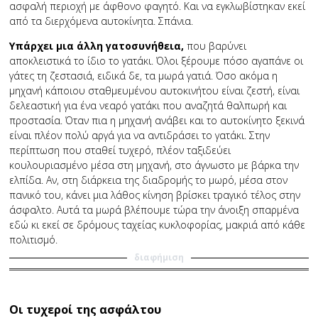
ασφαλή περιοχή με άφθονο φαγητό. Και να εγκλωβίστηκαν εκεί
από τα διερχόμενα αυτοκίνητα. Σπάνια.
Υπάρχει μια άλλη γατοσυνήθεια,
που βαρύνει
αποκλειστικά το ίδιο το γατάκι. Όλοι ξέρουμε πόσο αγαπάνε οι
γάτες τη ζεστασιά, ειδικά δε, τα μωρά γατιά. Όσο ακόμα η
μηχανή κάποιου σταθμευμένου αυτοκινήτου είναι ζεστή, είναι
δελεαστική για ένα νεαρό γατάκι που αναζητά θαλπωρή και
προστασία. Όταν πια η μηχανή ανάβει και το αυτοκίνητο ξεκινά
είναι πλέον πολύ αργά για να αντιδράσει το γατάκι. Στην
περίπτωση που σταθεί τυχερό, πλέον ταξιδεύει
κουλουριασμένο μέσα στη μηχανή, στο άγνωστο με βάρκα την
ελπίδα. Αν, στη διάρκεια της διαδρομής το μωρό, μέσα στον
πανικό του, κάνει μια λάθος κίνηση βρίσκει τραγικό τέλος στην
άσφαλτο. Αυτά τα μωρά βλέπουμε τώρα την άνοιξη σπαρμένα
εδώ κι εκεί σε δρόμους ταχείας κυκλοφορίας, μακριά από κάθε
πολιτισμό.
διαφήμιση
Οι τυχεροί της ασφάλτου