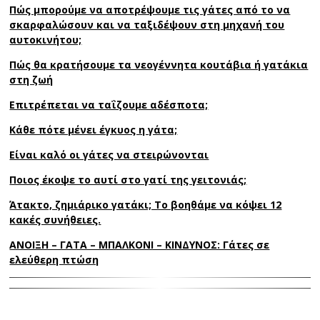
Πώς μπορούμε να αποτρέψουμε τις γάτες από το να
σκαρφαλώσουν και να ταξιδέψουν στη μηχανή του
αυτοκινήτου;
Πώς θα κρατήσουμε τα νεογέννητα κουτάβια ή γατάκια
στη ζωή
Επιτρέπεται να ταΐζουµε αδέσποτα;
Κάθε πότε μένει έγκυος η γάτα;
Είναι καλό οι γάτες να στειρώνονται
Ποιος έκοψε το αυτί στο γατί της γειτονιάς;
Άτακτο, ζημιάρικο γατάκι; Το βοηθάμε να κόψει 12
κακές συνήθειες.
ΑΝΟΙΞΗ – ΓΑΤΑ – ΜΠΑΛΚΟΝΙ – ΚΙΝΔΥΝΟΣ: Γάτες σε
ελεύθερη πτώση