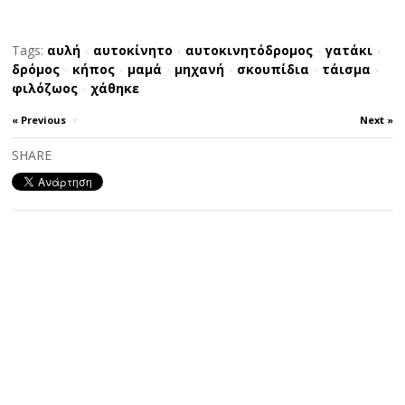
Tags:
αυλή
αυτοκίνητο
αυτοκινητόδρομος
γατάκι
×
×
×
×
δρόμος
κήπος
μαμά
μηχανή
σκουπίδια
τάισμα
×
×
×
×
×
×
φιλόζωος
χάθηκε
×
« Previous
×
Next »
SHARE