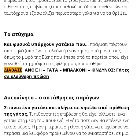
επιβιώσει. Έτσι, προστατεύει τα γερά γατιά (με τις μεγαλύτερες
πιθανότητες επιβίωσης) από πιθανή μετάδοση ασθενειών και
ταυτόχρονα εξασφαλίζει περισσότερο γάλα για να τα θρέψει.
Το ατύχημα
Και φυσικά υπάρχουν γατάκια που…
πράγματι πέφτουν
από ψηλά (από ένα μπαλκόνι ή έναν κήπο), από μόνα τους,
όπως το μωρό της Βίκης που έπεσε από το παρτέρι όπου είχε
γεννηθεί, στη χούφτα της φίλης μου, και στάθηκε.
ΔΙΑΒΑΣΕ
ΑΝΟΙΞΗ – ΓΑΤΑ – ΜΠΑΛΚΟΝΙ – ΚΙΝΔΥΝΟΣ: Γάτες
σε ελεύθερη πτώση
Αυτοκίνητο – ο αστάθμητος παράγων
Σπάνια ένα γατάκι καταλήγει σε νησίδα από πρόθεση
της γάτας.
Τι πιθανότητες επιβίωσης θα είχε, άλλωστε, ένα
γατάκι στη μέση του πουθενά; Η γάτα ποτέ δεν θα επέλεγε ένα
τέτοιο μέρος. Η μόνη περίπτωση είναι η γάτα να επιχείρησε να
περάσει μια λεωφόρο προκειμένου να το εγκαταστήσει σε μια