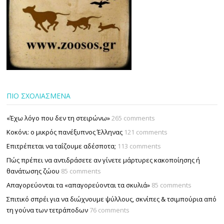
ΠΙΟ ΣΧΟΛΙΑΣΜΕΝΑ
«Έχω λόγο που δεν τη στειρώνω»
265 comments
Κοκόνι: ο μικρός πανέξυπνος Έλληνας
121 comments
Επιτρέπεται να ταΐζουµε αδέσποτα;
113 comments
Πώς πρέπει να αντιδράσετε αν γίνετε μάρτυρες κακοποίησης ή
θανάτωσης ζώου
85 comments
Απαγορεύονται τα «απαγορεύονται τα σκυλιά»
85 comments
Σπιτικό σπρέι για να διώχνουμε ψύλλους, σκνίπες & τσιμπούρια από
τη γούνα των τετράποδων
76 comments