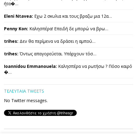
ήτα�…
Eleni Ntavea:
Εχω 2 σκυλια και τους βραζω μια 12α…
Penny Kon:
Καλησπέρα! Επειδή δε μπορώ να βρω…
trihes:
Δεν θα περίμενα να δράσει η αμπού…
trihes:
Όντως απαγορεύεται. Υπάρχουν τόσ…
Ioannidou Emmanouela:
Καλησπέρα να ρωτήσω ? Πόσο καιρό
�…
ΤΕΛΕΥΤΑΙΑ TWEETS
No Twitter messages.