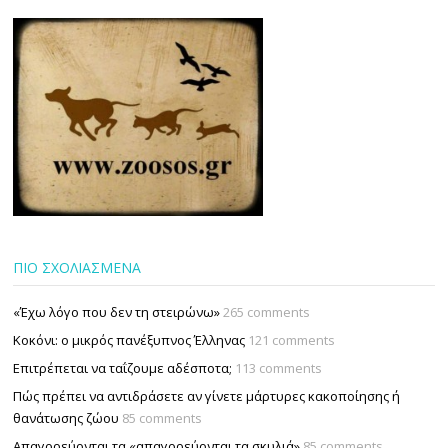
ΠΙΟ ΣΧΟΛΙΑΣΜΕΝΑ
«Έχω λόγο που δεν τη στειρώνω»
265 comments
Κοκόνι: ο μικρός πανέξυπνος Έλληνας
121 comments
Επιτρέπεται να ταΐζουµε αδέσποτα;
113 comments
Πώς πρέπει να αντιδράσετε αν γίνετε μάρτυρες κακοποίησης ή
θανάτωσης ζώου
85 comments
Απαγορεύονται τα «απαγορεύονται τα σκυλιά»
85 comments