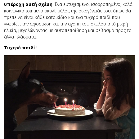
υπέροχη αυτή σχέση
. Ένα ευτυχισμένο, ισορροπημένο, καλά
κοινωνικοποιημένο σκυλί, μέλος της οικογένειάς του, όπως θα
πρεπε να είναι κάθε κατοικίδιο και ένα τυχερό παιδί που
γνωρίζει την αφοσίωση και την αγάπη του σκύλου από μικρή
ηλικία, μεγαλώνοντας με αυτοπεποίθηση και σεβασμό προς τα
άλλα πλάσματα.
Τυχερό παιδί!