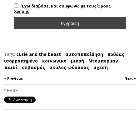
Έχω διαβάσει και συμφωνώ με τους Όρους
Χρήσης
Tags:
cutie and the beast
αυτοπεποίθηση
Βούδας
×
×
×
ισορροπημένο
κοινωνικό
μικρή
Ντόμπερμαν
×
×
×
×
παιδί
σεβασμός
σκύλος-φύλακας
σχέση
×
×
×
« Previous
×
Next »
SHARE