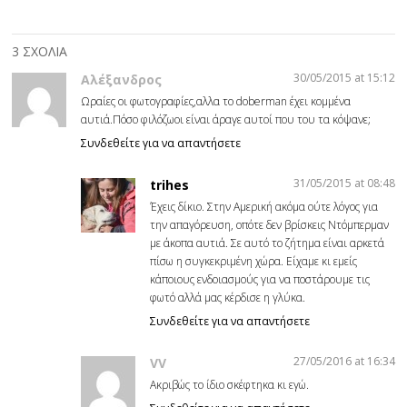
3 ΣΧΟΛΙΑ
30/05/2015 at 15:12
Aλέξανδρος
Ωραίες οι φωτογραφίες,αλλα το doberman έχει κομμένα
αυτιά.Πόσο φιλόζωοι είναι άραγε αυτοί που του τα κόψανε;
Συνδεθείτε για να απαντήσετε
31/05/2015 at 08:48
trihes
Έχεις δίκιο. Στην Αμερική ακόμα ούτε λόγος για
την απαγόρευση, οπότε δεν βρίσκεις Ντόμπερμαν
με άκοπα αυτιά. Σε αυτό το ζήτημα είναι αρκετά
πίσω η συγκεκριμένη χώρα. Είχαμε κι εμείς
κάποιους ενδοιασμούς για να ποστάρουμε τις
φωτό αλλά μας κέρδισε η γλύκα.
Συνδεθείτε για να απαντήσετε
27/05/2016 at 16:34
VV
Ακριβώς το ίδιο σκέφτηκα κι εγώ.