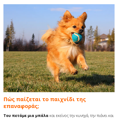
Πώς παίζεται το παιχνίδι της
επαναφοράς;
Του πετάμε μια μπάλα
και εκείνος την κυνηγά, την πιάνει και