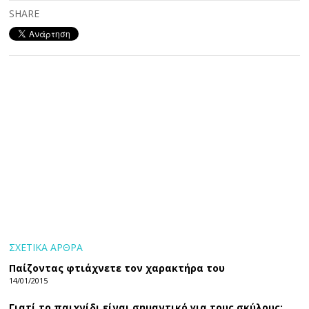
SHARE
ΣΧΕΤΙΚΑ ΑΡΘΡΑ
Παίζοντας φτιάχνετε τον χαρακτήρα του
14/01/2015
Γιατί το παιχνίδι είναι σημαντικό για τους σκύλους;