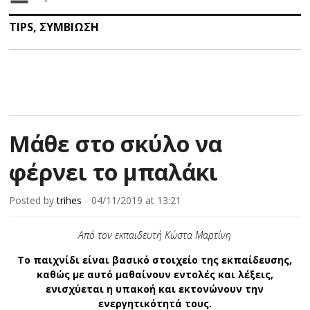
TIPS
,
ΣΥΜΒΙΩΣΗ
Μάθε στο σκύλο να
φέρνει το μπαλάκι
Posted by
trihes
04/11/2019
at 13:21
×
Από τον εκπαιδευτή Κώστα Μαρτίνη
Το παιχνίδι είναι βασικό στοιχείο της εκπαίδευσης,
καθώς με αυτό μαθαίνουν εντολές και λέξεις,
ενισχύεται η υπακοή και εκτονώνουν την
ενεργητικότητά τους.