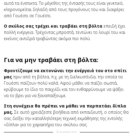
αυτά τα ένστικτα. Το μέγεθος της έντασής τους είναι γενετικό,
κληρονομείται δηλαδή από τους προγόνους του και διαφέρει
από Γουέστι σε Γουέστι.
Ο σκύλος σας τρέχει και τραβάει στη βόλτα
επειδή έχει
πολλή ενέργεια. Τρέχοντας μπροστά, τεντώνει το λουρί του και
εκείνος αντιδρά τραβώντας ακόμα πιο πολύ.
Για να μην τραβάει στη βόλτα:
Φροντίζουμε να εκτονώνει την ενέργειά του στο σπίτι
μας
πριν από τη βόλτα, π.χ. με τη διελκυστίνδα, την οποία τα
Γουέστι παίζουν πολύ καλά. Αφού μάθει να παίζει σωστά,
κρύβουμε το ίδιο το παιχνίδι και τον ενθαρρύνουμε να ψάξει
να το βρει για να ξαναπαίξουμε.
Στη συνέχεια θα πρέπει να μάθει να περπατάει δίπλα
μας.
Σε αυτό χρειάζεστε βοήθεια από εκπαιδευτή, ο οποίος θα
σας δείξει την καταλληλότερη τεχνική εκμάθησης της εντολής
«δίπλα» για το χαρακτήρα του σκύλου σας.
διαφήμιση