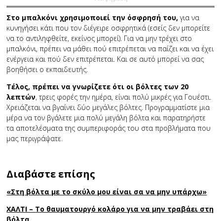
Στο μπαλκόνι χρησιμοποιεί την όσφρησή του,
για να
κυνηγήσει κάτι που τον διέγειρε οσφρητικά (εσείς δεν μπορείτε
να το αντιληφθείτε, εκείνος μπορεί). Για να μην τρέχει στο
μπαλκόνι, πρέπει να μάθει πού επιτρέπεται να παίζει και να έχει
ενέργεια και πού δεν επιτρέπεται. Και σε αυτό μπορεί να σας
βοηθήσει ο εκπαιδευτής.
Τέλος, πρέπει να γνωρίζετε ότι οι βόλτες των 20
λεπτών
, τρεις φορές την ημέρα, είναι πολύ μικρές για Γουέστι.
Χρειάζεται να βγαίνει δύο μεγάλες βόλτες. Προγραμματίστε μια
μέρα να τον βγάλετε μια πολύ μεγάλη βόλτα και παρατηρήστε
τα αποτελέσματα της συμπεριφοράς του στα προβλήματα που
μας περιγράψατε.
Διαβάστε επίσης
«Στη βόλτα με το σκύλο μου είναι σα να μην υπάρχω»
ΧΑΛΤΙ – Το θαυματουργό κολάρο για να μην τραβάει στη
βόλτα