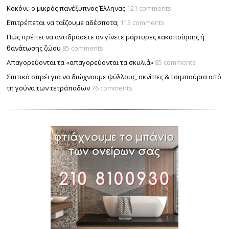
Κοκόνι: ο μικρός πανέξυπνος Έλληνας
121 comments
Επιτρέπεται να ταΐζουµε αδέσποτα;
113 comments
Πώς πρέπει να αντιδράσετε αν γίνετε μάρτυρες κακοποίησης ή
θανάτωσης ζώου
85 comments
Απαγορεύονται τα «απαγορεύονται τα σκυλιά»
85 comments
Σπιτικό σπρέι για να διώχνουμε ψύλλους, σκνίπες & τσιμπούρια από
τη γούνα των τετράποδων
76 comments