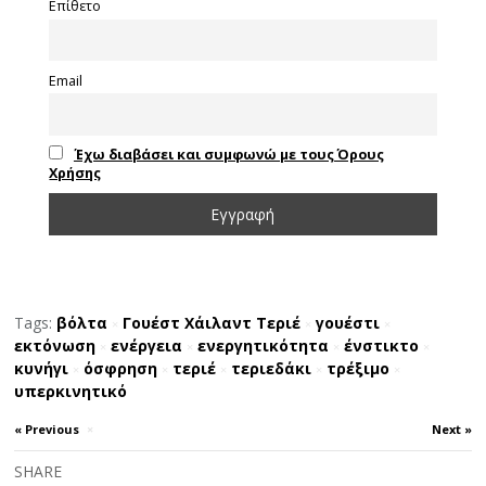
Επίθετο
Email
Έχω διαβάσει και συμφωνώ με τους Όρους
Χρήσης
Tags:
βόλτα
Γουέστ Χάιλαντ Τεριέ
γουέστι
×
×
×
εκτόνωση
ενέργεια
ενεργητικότητα
ένστικτο
×
×
×
×
κυνήγι
όσφρηση
τεριέ
τεριεδάκι
τρέξιμο
×
×
×
×
×
υπερκινητικό
« Previous
×
Next »
SHARE