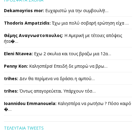
Dekamoyrios mor:
Ευχαριστώ για την συμβουλή!…
Thodoris Ampatzidis:
Έχω μια πολύ σοβαρή ερώτηση είχα …
Θέμης Αναγνωστοπουλος:
Η Αμερική με τέτοιες απόψεις
ήτα�…
Eleni Ntavea:
Εχω 2 σκυλια και τους βραζω μια 12α…
Penny Kon:
Καλησπέρα! Επειδή δε μπορώ να βρω…
trihes:
Δεν θα περίμενα να δράσει η αμπού…
trihes:
Όντως απαγορεύεται. Υπάρχουν τόσ…
Ioannidou Emmanouela:
Καλησπέρα να ρωτήσω ? Πόσο καιρό
�…
ΤΕΛΕΥΤΑΙΑ TWEETS