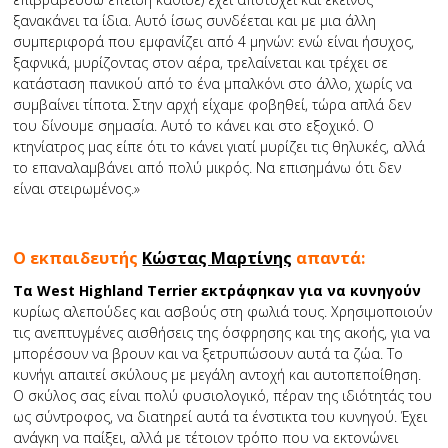
ξανακάνει τα ίδια. Αυτό ίσως συνδέεται και με μια άλλη
συμπεριφορά που εμφανίζει από 4 μηνών: ενώ είναι ήσυχος,
ξαφνικά, μυρίζοντας στον αέρα, τρελαίνεται και τρέχει σε
κατάσταση πανικού από το ένα μπαλκόνι στο άλλο, χωρίς να
συμβαίνει τίποτα. Στην αρχή είχαμε φοβηθεί, τώρα απλά δεν
του δίνουμε σημασία. Αυτό το κάνει και στο εξοχικό. Ο
κτηνίατρος μας είπε ότι το κάνει γιατί μυρίζει τις θηλυκές, αλλά
το επαναλαμβάνει από πολύ μικρός. Να επισημάνω ότι δεν
είναι στειρωμένος.»
Ο εκπαιδευτής
Κώστας Μαρτίνης
απαντά:
Τα West Highland Terrier εκτράφηκαν για να κυνηγούν
κυρίως αλεπούδες και ασβούς στη φωλιά τους. Χρησιμοποιούν
τις ανεπτυγμένες αισθήσεις της όσφρησης και της ακοής, για να
μπορέσουν να βρουν και να ξετρυπώσουν αυτά τα ζώα. Το
κυνήγι απαιτεί σκύλους με μεγάλη αντοχή και αυτοπεποίθηση.
Ο σκύλος σας είναι πολύ φυσιολογικό, πέραν της ιδιότητάς του
ως σύντροφος, να διατηρεί αυτά τα ένστικτα του κυνηγού. Έχει
ανάγκη να παίξει, αλλά με τέτοιον τρόπο που να εκτονώνει