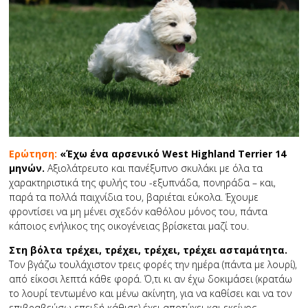
Ερώτηση:
«Έχω ένα αρσενικό West Highland Terrier 14
μηνών.
Αξιολάτρευτο και πανέξυπνο σκυλάκι με όλα τα
χαρακτηριστικά της φυλής του -εξυπνάδα, πονηράδα – και,
παρά τα πολλά παιχνίδια του, βαριέται εύκολα. Έχουμε
φροντίσει να μη μένει σχεδόν καθόλου μόνος του, πάντα
κάποιος ενήλικος της οικογένειας βρίσκεται μαζί του.
Στη βόλτα τρέχει, τρέχει, τρέχει, τρέχει ασταμάτητα.
Τον βγάζω τουλάχιστον τρεις φορές την ημέρα (πάντα με λουρί),
από είκοσι λεπτά κάθε φορά. Ό,τι κι αν έχω δοκιμάσει (κρατάω
το λουρί τεντωμένο και μένω ακίνητη, για να καθίσει και να τον
επιβραβεύσω επειδή κάθισε) έχει αποτύχει και εκείνος