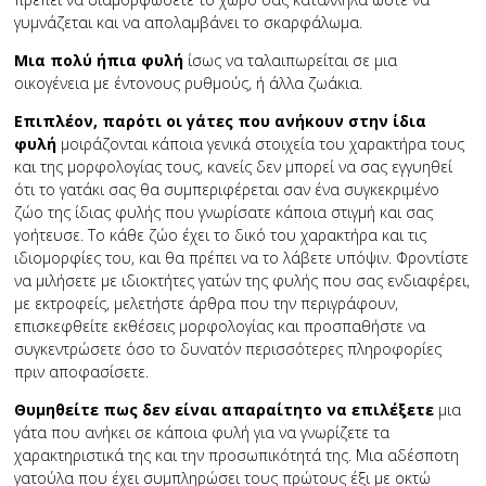
γυμνάζεται και να απολαμβάνει το σκαρφάλωμα.
Μια πολύ ήπια φυλή
ίσως να ταλαιπωρείται σε μια
οικογένεια με έντονους ρυθμούς, ή άλλα ζωάκια.
Επιπλέον, παρότι οι γάτες που ανήκουν στην ίδια
φυλή
μοιράζονται κάποια γενικά στοιχεία του χαρακτήρα τους
και της μορφολογίας τους, κανείς δεν μπορεί να σας εγγυηθεί
ότι το γατάκι σας θα συμπεριφέρεται σαν ένα συγκεκριμένο
ζώο της ίδιας φυλής που γνωρίσατε κάποια στιγμή και σας
γοήτευσε. Το κάθε ζώο έχει το δικό του χαρακτήρα και τις
ιδιομορφίες του, και θα πρέπει να το λάβετε υπόψιν. Φροντίστε
να μιλήσετε με ιδιοκτήτες γατών της φυλής που σας ενδιαφέρει,
με εκτροφείς, μελετήστε άρθρα που την περιγράφουν,
επισκεφθείτε εκθέσεις μορφολογίας και προσπαθήστε να
συγκεντρώσετε όσο το δυνατόν περισσότερες πληροφορίες
πριν αποφασίσετε.
Θυμηθείτε πως δεν είναι απαραίτητο να επιλέξετε
μια
γάτα που ανήκει σε κάποια φυλή για να γνωρίζετε τα
χαρακτηριστικά της και την προσωπικότητά της. Μια αδέσποτη
γατούλα που έχει συμπληρώσει τους πρώτους έξι με οκτώ