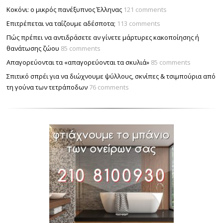
Κοκόνι: ο μικρός πανέξυπνος Έλληνας
121 comments
Επιτρέπεται να ταΐζουµε αδέσποτα;
113 comments
Πώς πρέπει να αντιδράσετε αν γίνετε μάρτυρες κακοποίησης ή
θανάτωσης ζώου
85 comments
Απαγορεύονται τα «απαγορεύονται τα σκυλιά»
85 comments
Σπιτικό σπρέι για να διώχνουμε ψύλλους, σκνίπες & τσιμπούρια από
τη γούνα των τετράποδων
76 comments