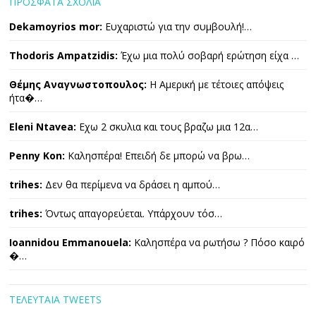
ΠΡΟΣΦΑΤΑ ΣΧΟΛΙΑ
Dekamoyrios mor:
Ευχαριστώ για την συμβουλή!…
Thodoris Ampatzidis:
Έχω μια πολύ σοβαρή ερώτηση είχα …
Θέμης Αναγνωστοπουλος:
Η Αμερική με τέτοιες απόψεις
ήτα�…
Eleni Ntavea:
Εχω 2 σκυλια και τους βραζω μια 12α…
Penny Kon:
Καλησπέρα! Επειδή δε μπορώ να βρω…
trihes:
Δεν θα περίμενα να δράσει η αμπού…
trihes:
Όντως απαγορεύεται. Υπάρχουν τόσ…
Ioannidou Emmanouela:
Καλησπέρα να ρωτήσω ? Πόσο καιρό
�…
ΤΕΛΕΥΤΑΙΑ TWEETS