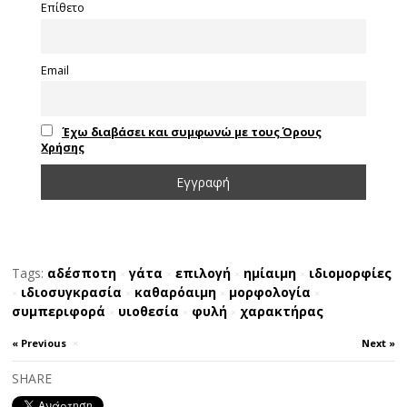
Επίθετο
Email
Έχω διαβάσει και συμφωνώ με τους Όρους
Χρήσης
Tags:
αδέσποτη
γάτα
επιλογή
ημίαιμη
ιδιομορφίες
×
×
×
×
ιδιοσυγκρασία
καθαρόαιμη
μορφολογία
×
×
×
×
συμπεριφορά
υιοθεσία
φυλή
χαρακτήρας
×
×
×
« Previous
×
Next »
SHARE