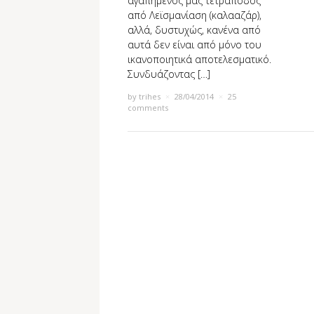
αγαπημένος μας τετράποδος
από Λεϊσμανίαση (καλααζάρ),
αλλά, δυστυχώς, κανένα από
αυτά δεν είναι από μόνο του
ικανοποιητικά αποτελεσματικό.
Συνδυάζοντας […]
by
trihes
×
28/04/2014
×
25
comments