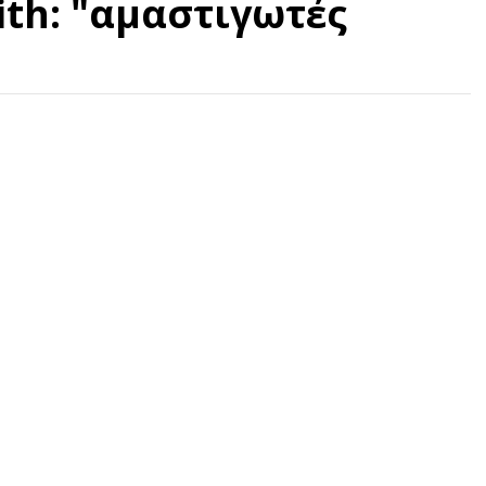
ith: "αμαστιγωτές