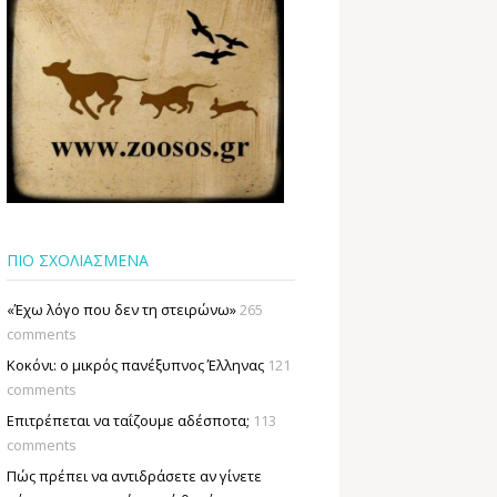
ΠΙΟ ΣΧΟΛΙΑΣΜΕΝΑ
«Έχω λόγο που δεν τη στειρώνω»
265
comments
Κοκόνι: ο μικρός πανέξυπνος Έλληνας
121
comments
Επιτρέπεται να ταΐζουµε αδέσποτα;
113
comments
Πώς πρέπει να αντιδράσετε αν γίνετε