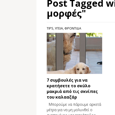
Post Tagged w
μορφές"
TIPS
,
ΥΓΕΙΑ
,
ΦΡΟΝΤΙΔΑ
7 συμβουλές για να
κρατήσετε το σκύλο
μακριά από τις σκνίπες
του καλααζάρ
Μπορούμε να πάρουμε αρκετά
μέτρα για να μη μολυνθεί ο