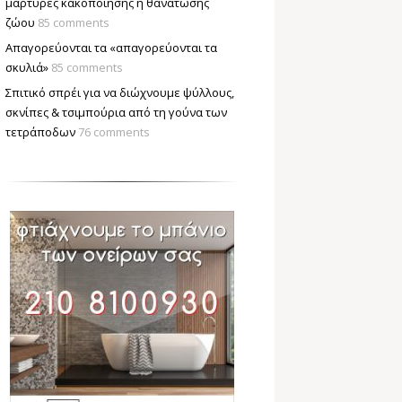
μάρτυρες κακοποίησης ή θανάτωσης
ζώου
85 comments
Απαγορεύονται τα «απαγορεύονται τα
σκυλιά»
85 comments
Σπιτικό σπρέι για να διώχνουμε ψύλλους,
σκνίπες & τσιμπούρια από τη γούνα των
τετράποδων
76 comments