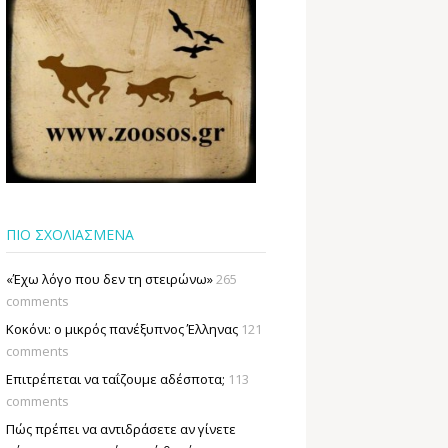
ΠΙΟ ΣΧΟΛΙΑΣΜΕΝΑ
«Έχω λόγο που δεν τη στειρώνω»
265
comments
Κοκόνι: ο μικρός πανέξυπνος Έλληνας
121
comments
Επιτρέπεται να ταΐζουµε αδέσποτα;
113
comments
Πώς πρέπει να αντιδράσετε αν γίνετε