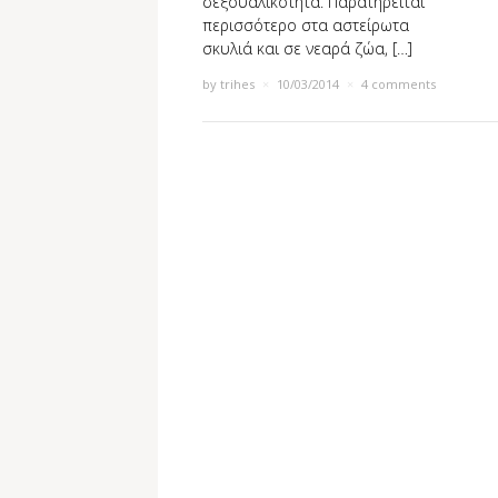
σεξουαλικότητα. Παρατηρείται
περισσότερο στα αστείρωτα
σκυλιά και σε νεαρά ζώα, […]
by
trihes
×
10/03/2014
×
4 comments