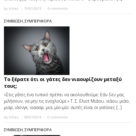
by
trihes
×
19/01/2015
×
6 comments
ΣΥΜΒΙΩΣΗ
,
ΣΥΜΠΕΡΙΦΟΡΑ
Το ξέρατε ότι οι γάτες δεν νιαουρίζουν μεταξύ
τους;
«Στις γάτες ένα τυπικό πρέπει να ακολουθούμε: Εάν δεν μας
μιλήσουν, να μην τις ενοχλούμε.» Τ. Σ. Ελιοτ Μιάου, νιάου, μιάο,
μιαρ, ιάονγκ, νιαααρ, μια, μίο-μίο: αυτές είναι οι γατίσιες […]
by
trihes
×
08/07/2014
×
0 comments
ΣΥΜΒΙΩΣΗ
,
ΣΥΜΠΕΡΙΦΟΡΑ