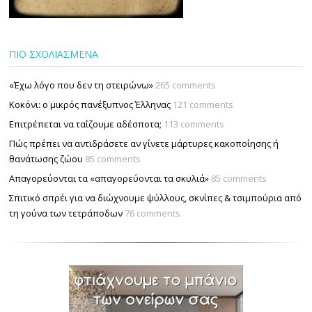
ΠΙΟ ΣΧΟΛΙΑΣΜΕΝΑ
«Έχω λόγο που δεν τη στειρώνω»
265 comments
Κοκόνι: ο μικρός πανέξυπνος Έλληνας
121 comments
Επιτρέπεται να ταΐζουµε αδέσποτα;
113 comments
Πώς πρέπει να αντιδράσετε αν γίνετε μάρτυρες κακοποίησης ή
θανάτωσης ζώου
85 comments
Απαγορεύονται τα «απαγορεύονται τα σκυλιά»
85 comments
Σπιτικό σπρέι για να διώχνουμε ψύλλους, σκνίπες & τσιμπούρια από
τη γούνα των τετράποδων
76 comments