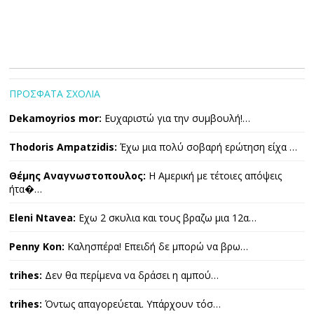
ΠΡΟΣΦΑΤΑ ΣΧΟΛΙΑ
Dekamoyrios mor:
Ευχαριστώ για την συμβουλή!…
Thodoris Ampatzidis:
Έχω μια πολύ σοβαρή ερώτηση είχα …
Θέμης Αναγνωστοπουλος:
Η Αμερική με τέτοιες απόψεις
ήτα�…
Eleni Ntavea:
Εχω 2 σκυλια και τους βραζω μια 12α…
Penny Kon:
Καλησπέρα! Επειδή δε μπορώ να βρω…
trihes:
Δεν θα περίμενα να δράσει η αμπού…
trihes:
Όντως απαγορεύεται. Υπάρχουν τόσ…