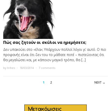
Πώς σας ζητούν οι σκύλοι να ηρεμήσετε;
Δεν υπακούει στο «έλα»; Υπάρχουν πολλοί λόγοι γι’ αυτό. Ο πιο
προφανής είναι ότι δεν του το μάθατε ποτέ – πιστεύοντας ότι
θα μεγαλώσει και, με κάποιον μαγικό τρόπο, θα […]
by
trihes
×
18/03/2014
×
7 comments
1
2
NEXT →