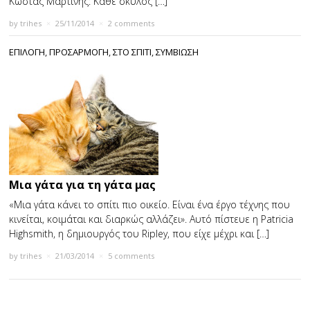
Κώστας Μαρτίνης: Κάθε σκύλος […]
by
trihes
×
25/11/2014
×
2 comments
ΕΠΙΛΟΓΗ
,
ΠΡΟΣΑΡΜΟΓΗ
,
ΣΤΟ ΣΠΙΤΙ
,
ΣΥΜΒΙΩΣΗ
Mια γάτα για τη γάτα μας
«Μια γάτα κάνει το σπίτι πιο οικείο. Είναι ένα έργο τέχνης που
κινείται, κοιμάται και διαρκώς αλλάζει». Αυτό πίστευε η Patricia
Highsmith, η δημιουργός του Ripley, που είχε μέχρι και […]
by
trihes
×
21/03/2014
×
5 comments