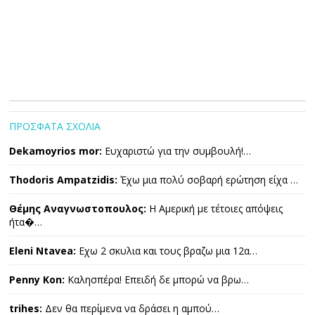
ΠΡΟΣΦΑΤΑ ΣΧΟΛΙΑ
Dekamoyrios mor:
Ευχαριστώ για την συμβουλή!…
Thodoris Ampatzidis:
Έχω μια πολύ σοβαρή ερώτηση είχα …
Θέμης Αναγνωστοπουλος:
Η Αμερική με τέτοιες απόψεις
ήτα�…
Eleni Ntavea:
Εχω 2 σκυλια και τους βραζω μια 12α…
Penny Kon:
Καλησπέρα! Επειδή δε μπορώ να βρω…
trihes:
Δεν θα περίμενα να δράσει η αμπού…