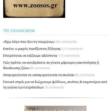
ΠΙΟ ΣΧΟΛΙΑΣΜΕΝΑ
«Έχω λόγο που δεν τη στειρώνω»
265 comments
Κοκόνι: ο μικρός πανέξυπνος Έλληνας
121 comments
Επιτρέπεται να ταΐζουµε αδέσποτα;
113 comments
Πώς πρέπει να αντιδράσετε αν γίνετε μάρτυρες κακοποίησης ή
θανάτωσης ζώου
85 comments
Απαγορεύονται τα «απαγορεύονται τα σκυλιά»
85 comments
Σπιτικό σπρέι για να διώχνουμε ψύλλους, σκνίπες & τσιμπούρια από
τη γούνα των τετράποδων
76 comments