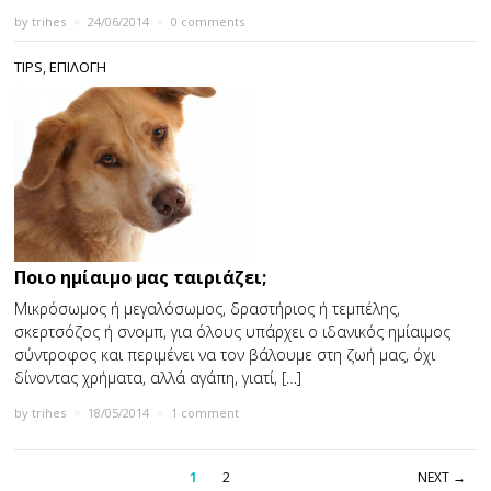
by
trihes
×
24/06/2014
×
0 comments
TIPS
,
ΕΠΙΛΟΓΗ
Ποιο ημίαιμο μας ταιριάζει;
Μικρόσωμος ή μεγαλόσωμος, δραστήριος ή τεμπέλης,
σκερτσόζος ή σνομπ, για όλους υπάρχει ο ιδανικός ημίαιμος
σύντροφος και περιμένει να τον βάλουμε στη ζωή μας, όχι
δίνοντας χρήματα, αλλά αγάπη, γιατί, […]
by
trihes
×
18/05/2014
×
1 comment
1
2
NEXT →