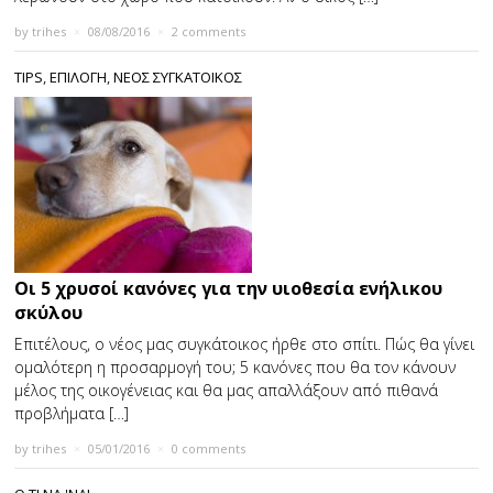
by
trihes
×
08/08/2016
×
2 comments
TIPS
,
ΕΠΙΛΟΓΗ
,
ΝΕΟΣ ΣΥΓΚΑΤΟΙΚΟΣ
Οι 5 χρυσοί κανόνες για την υιοθεσία ενήλικου
σκύλου
Επιτέλους, ο νέος μας συγκάτοικος ήρθε στο σπίτι. Πώς θα γίνει
ομαλότερη η προσαρμογή του; 5 κανόνες που θα τον κάνουν
μέλος της οικογένειας και θα μας απαλλάξουν από πιθανά
προβλήματα […]
by
trihes
×
05/01/2016
×
0 comments