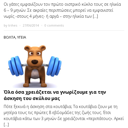
Οι γάτες εμφανίζουν τον πρώτο οιστρικό κύκλο τους σε ηλικία
6 – 9 μηνών. Σε ακραίες περιπτώσεις μπορεί να εμφανιστεί
νωρίς -στους 4 μήνες- ή αργά – στην ηλικία των […]
by
trihes
×
27/06/2014
×
0 comments
ΒΟΛΤΑ
,
ΥΓΕΙΑ
Όλα όσα χρειάζεται να γνωρίζουμε για την
άσκηση του σκύλου μας
Πότε ξεκινά η άσκηση στα κουτάβια; Τα κουτάβια ζουν με τη
μητέρα τους τις πρώτες 8 εβδομάδες της ζωής τους. Έτσι
κουτάβια κάτω των 3 μηνών δε χρειάζονται «περιπάτους». Αρκεί
[…]