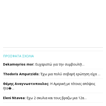
ΠΡΟΣΦΑΤΑ ΣΧΟΛΙΑ
Dekamoyrios mor:
Ευχαριστώ για την συμβουλή!…
Thodoris Ampatzidis:
Έχω μια πολύ σοβαρή ερώτηση είχα …
Θέμης Αναγνωστοπουλος:
Η Αμερική με τέτοιες απόψεις
ήτα�…
Eleni Ntavea:
Εχω 2 σκυλια και τους βραζω μια 12α…