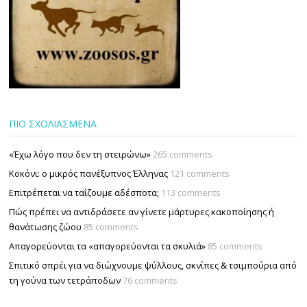
ΠΙΟ ΣΧΟΛΙΑΣΜΕΝΑ
«Έχω λόγο που δεν τη στειρώνω»
265 comments
Κοκόνι: ο μικρός πανέξυπνος Έλληνας
121 comments
Επιτρέπεται να ταΐζουµε αδέσποτα;
113 comments
Πώς πρέπει να αντιδράσετε αν γίνετε μάρτυρες κακοποίησης ή
θανάτωσης ζώου
85 comments
Απαγορεύονται τα «απαγορεύονται τα σκυλιά»
85 comments
Σπιτικό σπρέι για να διώχνουμε ψύλλους, σκνίπες & τσιμπούρια από
τη γούνα των τετράποδων
76 comments