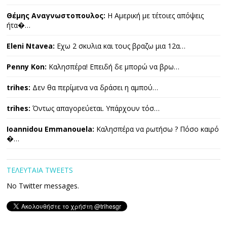
Θέμης Αναγνωστοπουλος:
Η Αμερική με τέτοιες απόψεις
ήτα�…
Eleni Ntavea:
Εχω 2 σκυλια και τους βραζω μια 12α…
Penny Kon:
Καλησπέρα! Επειδή δε μπορώ να βρω…
trihes:
Δεν θα περίμενα να δράσει η αμπού…
trihes:
Όντως απαγορεύεται. Υπάρχουν τόσ…
Ioannidou Emmanouela:
Καλησπέρα να ρωτήσω ? Πόσο καιρό
�…
ΤΕΛΕΥΤΑΙΑ TWEETS
No Twitter messages.