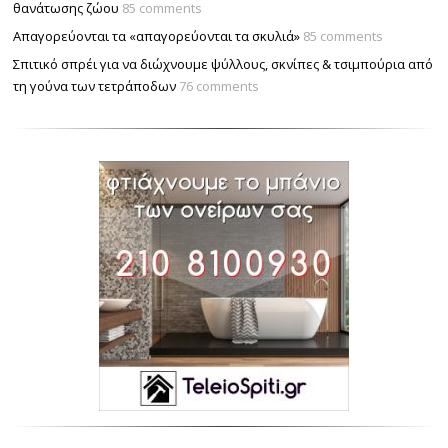
θανάτωσης ζώου
85 comments
Απαγορεύονται τα «απαγορεύονται τα σκυλιά»
85 comments
Σπιτικό σπρέι για να διώχνουμε ψύλλους, σκνίπες & τσιμπούρια από
τη γούνα των τετράποδων
76 comments