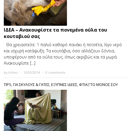
ΙΔΕΑ – Ανακουφίστε τα πονεμένα ούλα του
κουταβιού σας
Θα χρειαστείτε: 1 παλιό καθαρό πανάκι ή πετσέτα, λίγο νερό
και ισχυρή κατάψυξη. Τα κουτάβια, όσο αλλάζουν δόντια,
υποφέρουν από τα ούλα τους, όπως ακριβώς και τα μωρά.
Ανακουφίστε […]
by
trihes
×
12/03/2014
×
0 comments
TIPS
,
ΓΙΑ ΣΚΥΛΟΥΣ & ΓΑΤΕΣ
,
ΕΞΥΠΝΕΣ ΙΔΕΕΣ
,
ΦΤΙΑΞ'ΤΟ ΜΟΝΟΣ ΣΟΥ