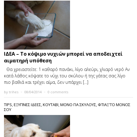
ΙΔΕΑ – Το κόψιμο νυχιών μπορεί να αποδειχτεί
αιματηρή υπόθεση
Θα χρειαστείτε: 1 καθαρό πανάκι, λίγο αλεύρι, χλιαρό νερό Αν
κατά λάθος κόψατε το νύχι του σκύλου ή της γάτας σας λίγο
πιο βαθιά και τρέχει αίμα, δεν υπάρχει […]
by
trihes
×
08/04/2014
×
0 comments
TIPS
,
ΕΞΥΠΝΕΣ ΙΔΕΕΣ
,
ΚΟΥΤΑΒΙ
,
ΜΟΝΟ ΓΙΑ ΣΚΥΛΟΥΣ
,
ΦΤΙΑΞ'ΤΟ ΜΟΝΟΣ
ΣΟΥ