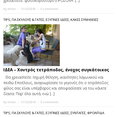
χρειαστείτε: φυστικοβούτυρο (ΠΡΟΣΟΧΗ: […]
by
trihes
×
11/12/2018
×
0 comments
TIPS
,
ΓΙΑ ΣΚΥΛΟΥΣ & ΓΑΤΕΣ
,
ΕΞΥΠΝΕΣ ΙΔΕΕΣ
,
ΚΑΚΕΣ ΣΥΝΗΘΕΙΕΣ
ΙΔΕΑ – Χοντρός τετράποδος, ένοχος συγκάτοικος
Θα χρειαστείτε: Ισχυρή θέληση, ικανότητες λαγωνικού και
πειθώ Επιτέλους, αναγνωρίσατε το γεγονός ότι ο τετράποδος
φίλος σας είναι υπέρβαρος και αποφασίσατε να του κάνετε
δίαιτα. Παρ’ όλα αυτά, ενώ […]
by
trihes
×
11/12/2014
×
0 comments
TIPS
,
ΓΙΑ ΣΚΥΛΟΥΣ & ΓΑΤΕΣ
,
ΕΞΥΠΝΕΣ ΙΔΕΕΣ
,
ΣΥΝΤΑΓΕΣ
,
ΦΡΟΝΤΙΔΑ