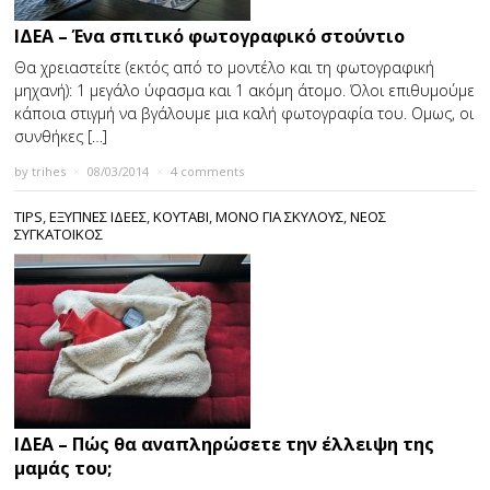
ΙΔΕΑ – Ένα σπιτικό φωτογραφικό στούντιο
Θα χρειαστείτε (εκτός από το μοντέλο και τη φωτογραφική
μηχανή): 1 μεγάλο ύφασμα και 1 ακόμη άτομο. Όλοι επιθυμούμε
κάποια στιγμή να βγάλουμε μια καλή φωτογραφία του. Οµως, οι
συνθήκες […]
by
trihes
×
08/03/2014
×
4 comments
TIPS
,
ΕΞΥΠΝΕΣ ΙΔΕΕΣ
,
ΚΟΥΤΑΒΙ
,
ΜΟΝΟ ΓΙΑ ΣΚΥΛΟΥΣ
,
ΝΕΟΣ
ΣΥΓΚΑΤΟΙΚΟΣ
ΙΔΕΑ – Πώς θα αναπληρώσετε την έλλειψη της
μαμάς του;