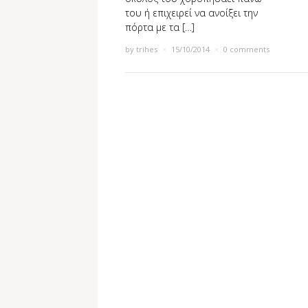
του ή επιχειρεί να ανοίξει την
πόρτα με τα […]
by
trihes
×
15/10/2014
×
0 comments