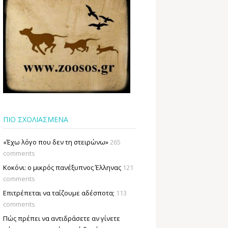
ΠΙΟ ΣΧΟΛΙΑΣΜΕΝΑ
«Έχω λόγο που δεν τη στειρώνω»
265
comments
Κοκόνι: ο μικρός πανέξυπνος Έλληνας
121
comments
Επιτρέπεται να ταΐζουµε αδέσποτα;
113
comments
Πώς πρέπει να αντιδράσετε αν γίνετε