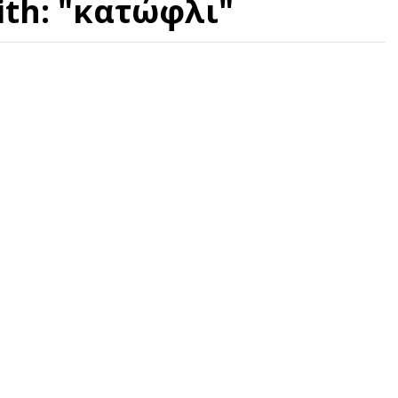
ith: "κατώφλι"