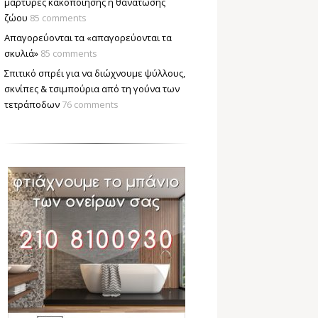
μάρτυρες κακοποίησης ή θανάτωσης
ζώου
85 comments
Απαγορεύονται τα «απαγορεύονται τα
σκυλιά»
85 comments
Σπιτικό σπρέι για να διώχνουμε ψύλλους,
σκνίπες & τσιμπούρια από τη γούνα των
τετράποδων
76 comments