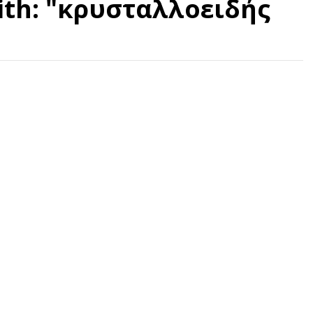
ith: "κρυσταλλοειδής