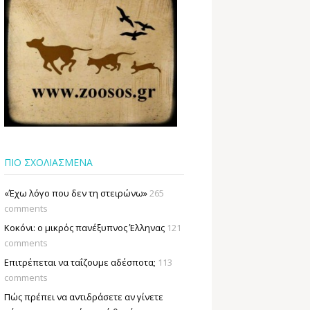
ΠΙΟ ΣΧΟΛΙΑΣΜΕΝΑ
«Έχω λόγο που δεν τη στειρώνω»
265
comments
Κοκόνι: ο μικρός πανέξυπνος Έλληνας
121
comments
Επιτρέπεται να ταΐζουµε αδέσποτα;
113
comments
Πώς πρέπει να αντιδράσετε αν γίνετε