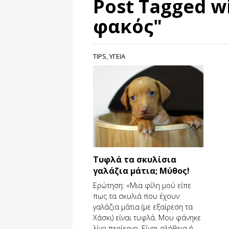
Post Tagged w
φακός"
TIPS
,
ΥΓΕΙΑ
Τυφλά τα σκυλίσια
γαλάζια μάτια; Μύθος!
Ερώτηση: «Μια φίλη μού είπε
πως τα σκυλιά που έχουν
γαλάζια μάτια (με εξαίρεση τα
Χάσκι) είναι τυφλά. Μου φάνηκε
λίγο περίεργο. Είναι αλήθεια ή