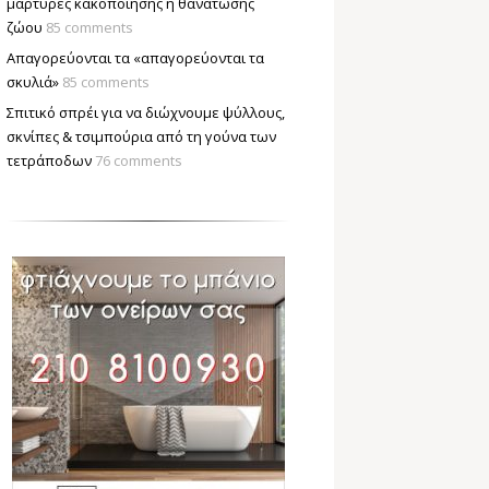
μάρτυρες κακοποίησης ή θανάτωσης
ζώου
85 comments
Απαγορεύονται τα «απαγορεύονται τα
σκυλιά»
85 comments
Σπιτικό σπρέι για να διώχνουμε ψύλλους,
σκνίπες & τσιμπούρια από τη γούνα των
τετράποδων
76 comments