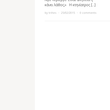
κάνει λάθος;» Η κτηνίατρος […]
by
trihes
×
25/02/2015
×
0 comments