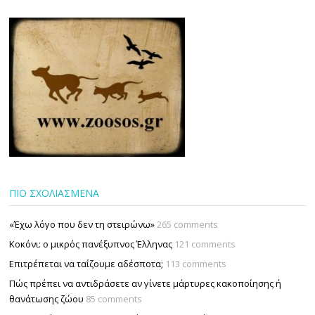
ΠΙΟ ΣΧΟΛΙΑΣΜΕΝΑ
«Έχω λόγο που δεν τη στειρώνω»
265 comments
Κοκόνι: ο μικρός πανέξυπνος Έλληνας
121 comments
Επιτρέπεται να ταΐζουµε αδέσποτα;
113 comments
Πώς πρέπει να αντιδράσετε αν γίνετε μάρτυρες κακοποίησης ή
θανάτωσης ζώου
85 comments