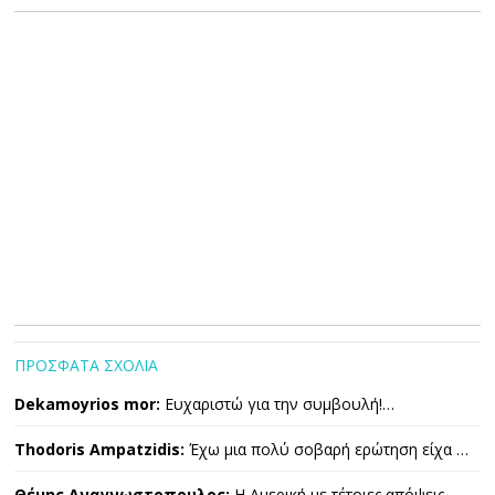
ΠΡΟΣΦΑΤΑ ΣΧΟΛΙΑ
Dekamoyrios mor:
Ευχαριστώ για την συμβουλή!…
Thodoris Ampatzidis:
Έχω μια πολύ σοβαρή ερώτηση είχα …
Θέμης Αναγνωστοπουλος:
Η Αμερική με τέτοιες απόψεις