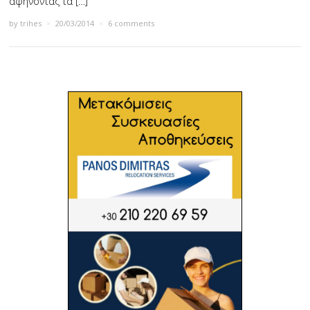
αφήνοντας τα […]
by
trihes
×
20/03/2014
×
6 comments