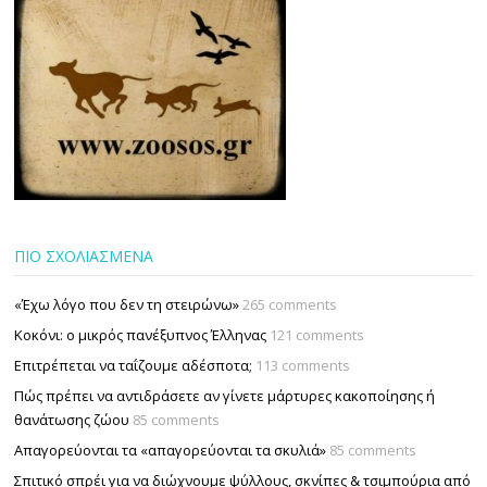
ΠΙΟ ΣΧΟΛΙΑΣΜΕΝΑ
«Έχω λόγο που δεν τη στειρώνω»
265 comments
Κοκόνι: ο μικρός πανέξυπνος Έλληνας
121 comments
Επιτρέπεται να ταΐζουµε αδέσποτα;
113 comments
Πώς πρέπει να αντιδράσετε αν γίνετε μάρτυρες κακοποίησης ή
θανάτωσης ζώου
85 comments
Απαγορεύονται τα «απαγορεύονται τα σκυλιά»
85 comments
Σπιτικό σπρέι για να διώχνουμε ψύλλους, σκνίπες & τσιμπούρια από