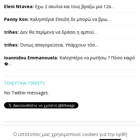
Eleni Ntavea:
Εχω 2 σκυλια και τους βραζω μια 12α…
Penny Kon:
Καλησπέρα! Επειδή δε μπορώ να βρω…
trihes:
Δεν θα περίμενα να δράσει η αμπού…
trihes:
Όντως απαγορεύεται. Υπάρχουν τόσ…
Ioannidou Emmanouela:
Καλησπέρα να ρωτήσω ? Πόσο καιρό
�…
ΤΕΛΕΥΤΑΙΑ TWEETS
No Twitter messages.
Copyright © 2026 ΤΡΙΧΕΣ. All Rights Reserved.
Ο ιστότοπός μας χρησιμοποιεί cookies για την ορθή