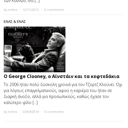
των Καννών; Θα […]
by
trihes
×
12/11/2015
×
0 comments
ΕΝΑΣ & ΕΝΑΣ
Ο George Clooney, ο Αϊνστάιν και τα κεφτεδάκια
Το 2006 ήταν πολύ δύσκολη χρονιά για τον Τζορτζ Κλούνεϊ. Όχι
για λόγους επαγγελματικούς, αφού η καριέρα του ήταν σε
διαρκή άνοδο, αλλά για προσωπικούς, καθώς έχασε τον
καλύτερο φίλο […]
by
trihes
×
03/04/2014
×
0 comments