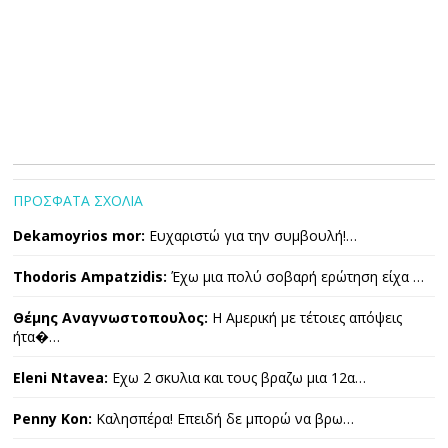
ΠΡΟΣΦΑΤΑ ΣΧΟΛΙΑ
Dekamoyrios mor:
Ευχαριστώ για την συμβουλή!…
Thodoris Ampatzidis:
Έχω μια πολύ σοβαρή ερώτηση είχα …
Θέμης Αναγνωστοπουλος:
Η Αμερική με τέτοιες απόψεις
ήτα�…
Eleni Ntavea:
Εχω 2 σκυλια και τους βραζω μια 12α…
Penny Kon:
Καλησπέρα! Επειδή δε μπορώ να βρω…