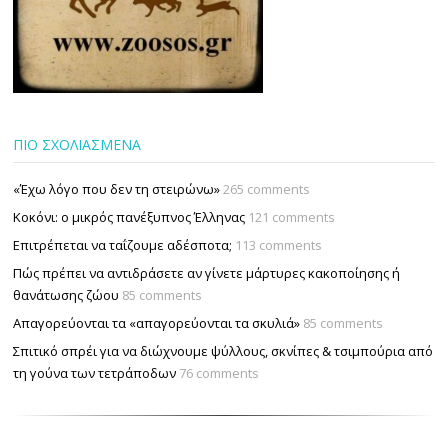
ΠΙΟ ΣΧΟΛΙΑΣΜΕΝΑ
«Έχω λόγο που δεν τη στειρώνω»
265 comments
Κοκόνι: ο μικρός πανέξυπνος Έλληνας
121 comments
Επιτρέπεται να ταΐζουµε αδέσποτα;
113 comments
Πώς πρέπει να αντιδράσετε αν γίνετε μάρτυρες κακοποίησης ή
θανάτωσης ζώου
85 comments
Απαγορεύονται τα «απαγορεύονται τα σκυλιά»
85 comments
Σπιτικό σπρέι για να διώχνουμε ψύλλους, σκνίπες & τσιμπούρια από
τη γούνα των τετράποδων
76 comments