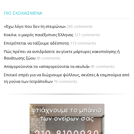
ΠΙΟ ΣΧΟΛΙΑΣΜΕΝΑ
«Έχω λόγο που δεν τη στειρώνω»
265 comments
Κοκόνι: ο μικρός πανέξυπνος Έλληνας
121 comments
Επιτρέπεται να ταΐζουµε αδέσποτα;
113 comments
Πώς πρέπει να αντιδράσετε αν γίνετε μάρτυρες κακοποίησης ή
θανάτωσης ζώου
85 comments
Απαγορεύονται τα «απαγορεύονται τα σκυλιά»
85 comments
Σπιτικό σπρέι για να διώχνουμε ψύλλους, σκνίπες & τσιμπούρια από
τη γούνα των τετράποδων
76 comments