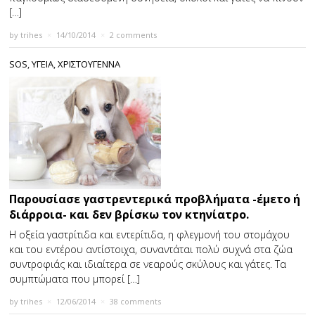
[…]
by
trihes
×
14/10/2014
×
2 comments
SOS
,
ΥΓΕΙΑ
,
ΧΡΙΣΤΟΥΓΕΝΝΑ
Παρουσίασε γαστρεντερικά προβλήματα -έμετο ή
διάρροια- και δεν βρίσκω τον κτηνίατρο.
Η οξεία γαστρίτιδα και εντερίτιδα, η φλεγμονή του στομάχου
και του εντέρου αντίστοιχα, συναντάται πολύ συχνά στα ζώα
συντροφιάς και ιδιαίτερα σε νεαρούς σκύλους και γάτες. Τα
συμπτώματα που μπορεί […]
by
trihes
×
12/06/2014
×
38 comments