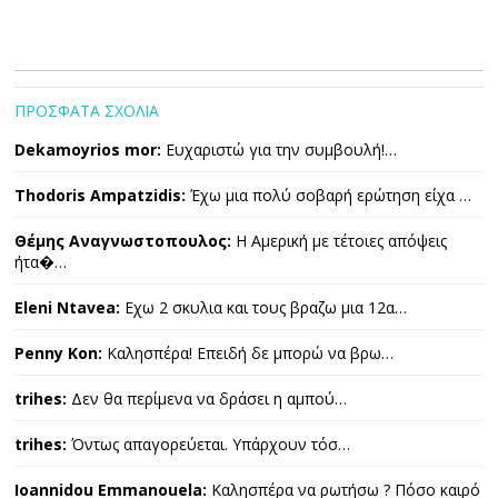
ΠΡΟΣΦΑΤΑ ΣΧΟΛΙΑ
Dekamoyrios mor:
Ευχαριστώ για την συμβουλή!…
Thodoris Ampatzidis:
Έχω μια πολύ σοβαρή ερώτηση είχα …
Θέμης Αναγνωστοπουλος:
Η Αμερική με τέτοιες απόψεις
ήτα�…
Eleni Ntavea:
Εχω 2 σκυλια και τους βραζω μια 12α…
Penny Kon:
Καλησπέρα! Επειδή δε μπορώ να βρω…
trihes:
Δεν θα περίμενα να δράσει η αμπού…
trihes:
Όντως απαγορεύεται. Υπάρχουν τόσ…
Ioannidou Emmanouela:
Καλησπέρα να ρωτήσω ? Πόσο καιρό